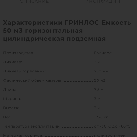
ОПИСАНИЕ
ИНСТРУКЦИИ
Характеристики ГРИНЛОС Емкость
50 м3 горизонтальная
цилиндрическая подземная
Производитель:
Гринлос
Диаметр:
3 м
Диаметр горловины:
730 мм
Фактический объем камеры:
50 м3
Длина:
7.5 м
Ширина:
3 м
Высота:
3 м
Вес:
1756 кг
Температура эксплуатации:
от -30°C до +60°C
Материал корпуса:
полипропилен