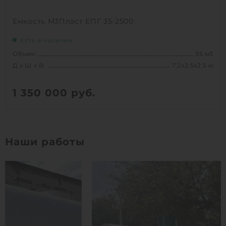
Емкость М3Пласт ЕПГ 35-2500
Есть в наличии
Объем:
35 м3
Д х Ш х В:
7.2х2.5х2.5 м
1 350 000
руб.
Вес:
1254.91827 кг
Д х Ш х В:
7.2х2.5х2.5 м
Наши работы
Объем:
35 м3
1
КУПИТЬ