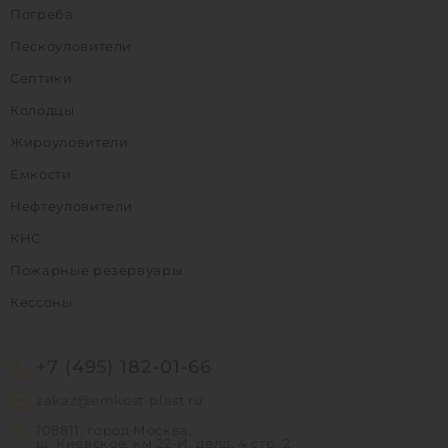
Погреба
Пескоуловители
Септики
Колодцы
Жироуловители
Емкости
Нефтеуловители
КНС
Пожарные резервуары
Кессоны
+7 (495) 182-01-66
zakaz@emkost-plast.ru
108811, город Москва,
ш. Киевское, км 22-Й, двлд. 4 стр. 2