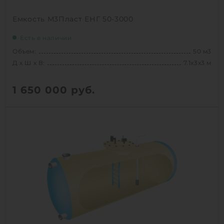
Емкость М3Пласт ЕНГ 50-3000
Есть в наличии
Объем:
50 м3
Д х Ш х В:
7.1х3х3 м
1 650 000
руб.
Вес:
1980 кг
Д х Ш х В:
7.1х3х3 м
Объем:
50 м3
1
КУПИТЬ