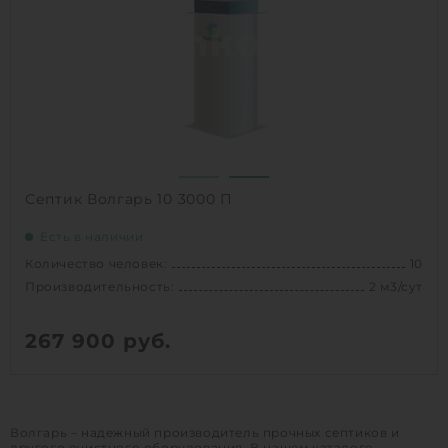
Д х Ш х В:
1.56х1.56х3 м
Вес:
260 кг
Проживание:
постоянное
1
КУПИТЬ
Септик Волгарь 10 3000 П
Есть в наличии
Количество человек:
10
Производительность:
2 м3/сут
267 900
руб.
Количество человек:
10
Залповый сброс:
690 л
Волгарь – надежный производитель прочных септиков и
Производительность:
2 м3/сут
другого очистного оборудования. В нашем каталоге