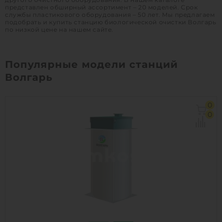
Д х Ш х В:
1.56х1.56х3 м
представлен обширный ассортимент – 20 моделей. Срок
службы пластикового оборудования – 50 лет. Мы предлагаем
Вес:
260 кг
подобрать и купить станцию биологической очистки Волгарь
по низкой цене на нашем сайте.
Проживание:
постоянное
Популярные модели станций
1
КУПИТЬ
Волгарь
0
0