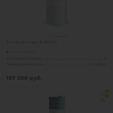
Вес:
195 кг
Проживание:
постоянное
1
КУПИТЬ
Септик Волгарь 8 2500 П
Есть в наличии
Количество человек:
8
Производительность:
1.6 м3/сут
187 300
руб.
Количество человек:
8
0
Залповый сброс:
520 л
0
Производительность:
1.6 м3/сут
Д х Ш х В:
1.4х1.4х2.5 м