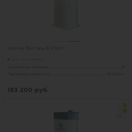
Проживание:
постоянное
1
КУПИТЬ
Септик Волгарь 8 2500 С
Есть в наличии
Количество человек:
8
Производительность:
1.6 м3/сут
183 200
руб.
Количество человек:
8
0
Залповый сброс:
520 л
0
Производительность:
1.6 м3/сут
Д х Ш х В:
1.4х1.4х2.5 м