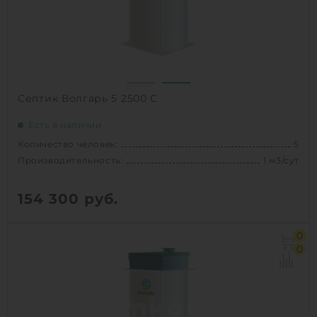
Проживание:
постоянное
1
КУПИТЬ
Септик Волгарь 5 2500 С
Есть в наличии
Количество человек:
5
Производительность:
1 м3/сут
154 300
руб.
Количество человек:
5
0
Залповый сброс:
280 л
0
Производительность:
1 м3/сут
Д х Ш х В:
1.11х1.11х2.5 м
Вес:
135 кг