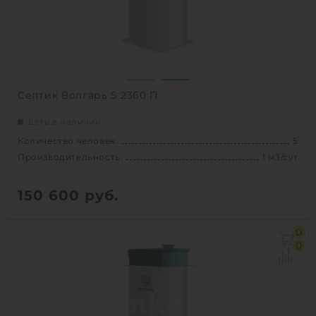
1
КУПИТЬ
Септик Волгарь 5 2360 П
Есть в наличии
Количество человек:
5
Производительность:
1 м3/сут
150 600
руб.
Количество человек:
5
0
Залповый сброс:
280 л
0
Производительность:
1 м3/сут
Д х Ш х В:
1.11х1.11х2.36 м
Вес:
131 кг