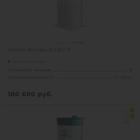
Проживание:
постоянное
1
КУПИТЬ
Септик Волгарь 8 2360 П
Есть в наличии
Количество человек:
8
Производительность:
1.6 м3/сут
180 600
руб.
Количество человек:
8
0
Залповый сброс:
520 л
0
Производительность:
1.6 м3/сут
Д х Ш х В:
1.4х1.4х2.36 м
Вес:
181 кг