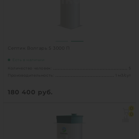
Проживание:
постоянное
1
КУПИТЬ
Септик Волгарь 5 3000 П
Есть в наличии
Количество человек:
5
Производительность:
1 м3/сут
180 400
руб.
Количество человек:
5
0
Залповый сброс:
280 л
0
Производительность:
1 м3/сут
Д х Ш х В:
1.11х1.11х3 м
Вес:
155 кг