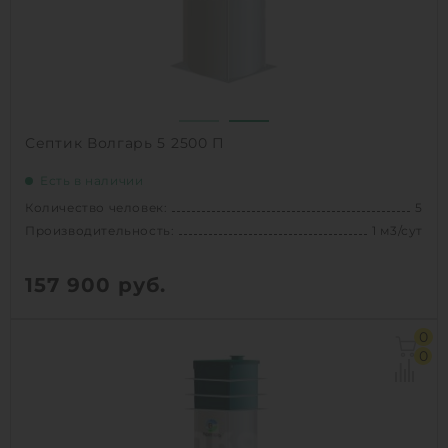
Проживание:
постоянное
1
КУПИТЬ
Септик Волгарь 5 2500 П
Есть в наличии
Количество человек:
5
Производительность:
1 м3/сут
157 900
руб.
Количество человек:
5
0
Залповый сброс:
280 л
0
Производительность:
1 м3/сут
Д х Ш х В:
1.11х1.11х2.5 м
Вес:
135 кг