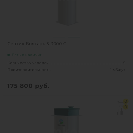
Проживание:
постоянное
1
КУПИТЬ
Септик Волгарь 5 3000 С
Есть в наличии
Количество человек:
5
Производительность:
1 м3/сут
175 800
руб.
Количество человек:
5
0
Залповый сброс:
280 л
0
Производительность:
1 м3/сут
Д х Ш х В:
1.11х1.11х3 м
Вес:
155 кг