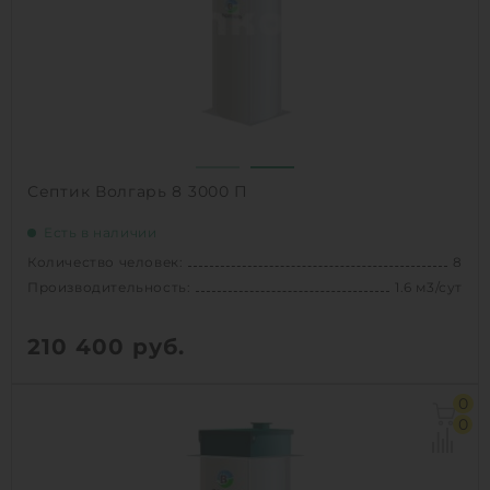
Вес:
217 кг
Проживание:
постоянное
1
КУПИТЬ
Септик Волгарь 8 3000 П
Есть в наличии
Количество человек:
8
Производительность:
1.6 м3/сут
210 400
руб.
Количество человек:
8
0
Залповый сброс:
520 л
0
Производительность:
1.6 м3/сут
Д х Ш х В:
1.4х1.4х3 м