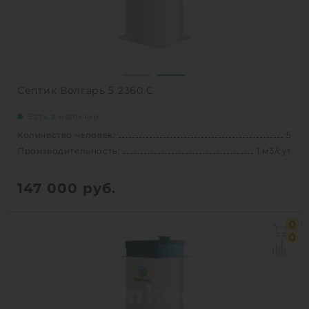
1
КУПИТЬ
Септик Волгарь 5 2360 С
Есть в наличии
Количество человек:
5
Производительность:
1 м3/сут
147 000
руб.
Количество человек:
5
0
Залповый сброс:
280 л
0
Производительность:
1 м3/сут
Д х Ш х В:
1.11х1.11х2.33 м
Вес:
131 кг
Проживание:
постоянное