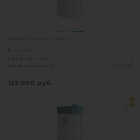
Септик Волгарь 3 2030 С
Есть в наличии
Количество человек:
3
Производительность:
0.6 м3/сут
123 000
руб.
Количество человек:
3
0
Залповый сброс:
190 л
0
Производительность:
0.6 м3/сут
Д х Ш х В:
1.11х1.11х2.03 м
Вес:
118 кг
Проживание:
постоянное