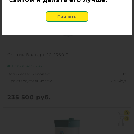
Вес:
220 кг
Проживание:
постоянное
1
КУПИТЬ
Септик Волгарь 10 2360 П
Есть в наличии
Количество человек:
10
Производительность:
2 м3/сут
235 500
руб.
Количество человек:
10
0
Залповый сброс:
690 л
0
Производительность:
2 м3/сут
Д х Ш х В:
1.56х1.56х2.36 м