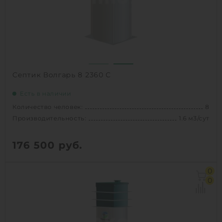
Проживание:
постоянное
1
КУПИТЬ
Септик Волгарь 8 2360 С
Есть в наличии
Количество человек:
8
Производительность:
1.6 м3/сут
176 500
руб.
Количество человек:
8
0
Залповый сброс:
520 л
0
Производительность:
1.6 м3/сут
Д х Ш х В:
1.4х1.4х2.36 м
Вес:
181 кг