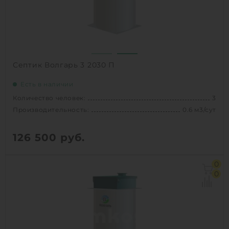
1
КУПИТЬ
Септик Волгарь 3 2030 П
Есть в наличии
Количество человек:
3
Производительность:
0.6 м3/сут
126 500
руб.
Количество человек:
3
0
Залповый сброс:
190 л
0
Производительность:
0.6 м3/сут
Д х Ш х В:
1.11х1.11х2.03 м
Вес:
118 кг
Проживание:
постоянное