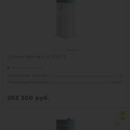
Д х Ш х В:
1.56х1.56х2.5 м
Вес:
235 кг
Проживание:
постоянное
1
КУПИТЬ
Септик Волгарь 10 3000 С
Есть в наличии
Количество человек:
10
Производительность:
2 м3/сут
263 300
руб.
Количество человек:
10
0
Залповый сброс:
690 л
0
Производительность:
2 м3/сут