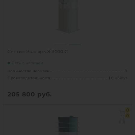
Вес:
195 кг
Проживание:
постоянное
1
КУПИТЬ
Септик Волгарь 8 3000 С
Есть в наличии
Количество человек:
8
Производительность:
1.6 м3/сут
205 800
руб.
Количество человек:
8
0
Залповый сброс:
520 л
0
Производительность:
1.6 м3/сут
Д х Ш х В:
1.4х1.4х3 м