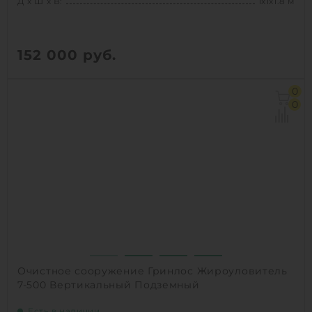
Д х Ш х В:
1х1х1.8 м
152 000
руб.
Д х Ш х В:
1х1х1.8 м
0
Объем:
0.9 м3
0
Производительность :
1 л/сек
Залповый сброс:
240 л
1
КУПИТЬ
Очистное сооружение Гринлос Жироуловитель
7-500 Вертикальный Подземный
Есть в наличии