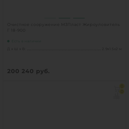
Очистное сооружение М3Пласт Жироуловитель
Г 18-900
Есть в наличии
Д х Ш х В:
2.9х1.5х2 м
200 240
руб.
Д х Ш х В:
2.9х1.5х2 м
0
Объем:
5.1 м3
0
Производительность :
5 л/сек
Залповый сброс:
900 л
1
КУПИТЬ