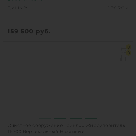
Д х Ш х В:
1.3х1.3х2 м
159 500
руб.
Д х Ш х В:
1.3х1.3х2 м
0
Объем:
1.6 м3
0
Производительность :
2 л/сек
Залповый сброс:
500 л
1
КУПИТЬ
Очистное сооружение Гринлос Жироуловитель
11-700 Вертикальный Наземный