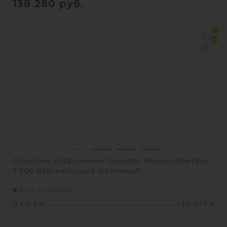
138 280
руб.
Д х Ш х В:
1.5х1.5х3.5 м
0
Объем:
5.3 м3
0
Производительность :
7 л/сек
Залповый сброс:
1700 л
1
КУПИТЬ
Очистное сооружение Гринлос Жироуловитель
7-500 Вертикальный Наземный
Есть в наличии
Д х Ш х В:
1.3х1.3х1.7 м