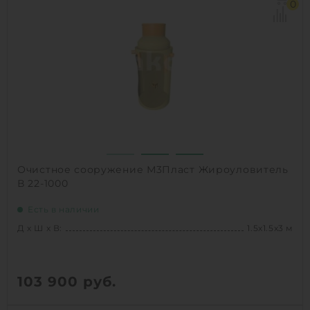
Объем:
2.6 м3
0
Производительность :
4 л/сек
Залповый сброс:
800 л
1
КУПИТЬ
Очистное сооружение М3Пласт Жироуловитель
В 22-1000
Есть в наличии
Д х Ш х В:
1.5х1.5х3 м
103 900
руб.