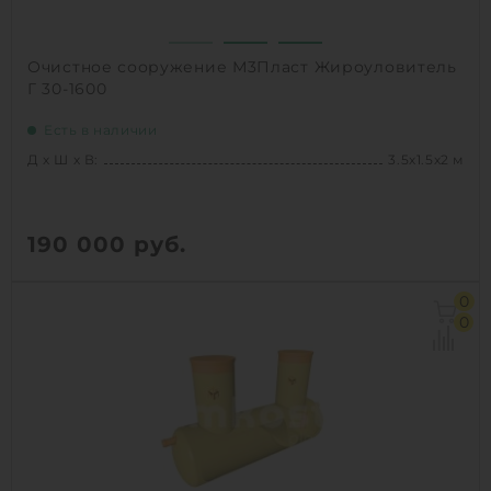
Очистное сооружение М3Пласт Жироуловитель
Г 30-1600
Есть в наличии
Д х Ш х В:
3.5х1.5х2 м
190 000
руб.
Д х Ш х В:
3.5х1.5х2 м
0
Объем:
6.2 м3
0
Производительность :
8 л/сек
Залповый сброс:
1600 л
1
КУПИТЬ