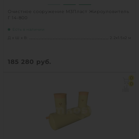
Очистное сооружение М3Пласт Жироуловитель
Г 14-800
Есть в наличии
Д х Ш х В:
2.2х1.5х2 м
185 280
руб.
Д х Ш х В:
2.2х1.5х2 м
0
Объем:
3.9 м3
0
Производительность :
4 л/сек
Залповый сброс:
800 л
1
КУПИТЬ