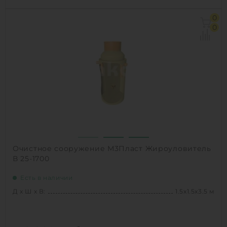
Д х Ш х В:
2х1.5х2 м
0
Объем:
3.5 м3
0
Производительность :
3 л/сек
Залповый сброс:
600 л
1
КУПИТЬ
Очистное сооружение М3Пласт Жироуловитель
В 25-1700
Есть в наличии
Д х Ш х В:
1.5х1.5х3.5 м