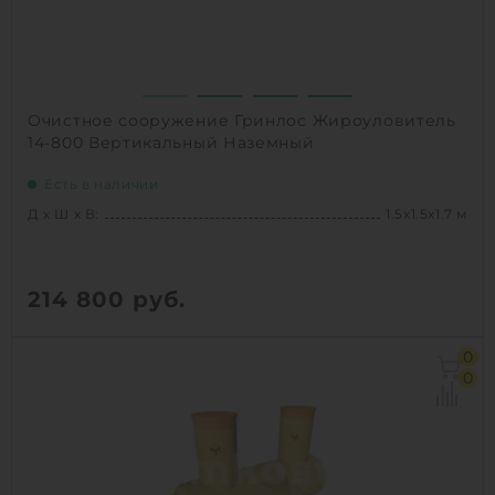
Очистное сооружение Гринлос Жироуловитель
14-800 Вертикальный Наземный
Есть в наличии
Д х Ш х В:
1.5х1.5х1.7 м
214 800
руб.
Д х Ш х В:
1.5х1.5х1.7 м
0
Объем:
2.1 м3
0
Производительность :
4 л/сек
Залповый сброс:
800 л