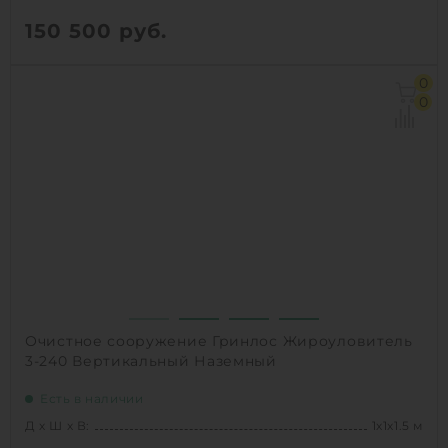
150 500
руб.
Д х Ш х В:
1.3х1.3х1.7 м
0
Объем:
1.6 м3
0
Производительность :
2 л/сек
Залповый сброс:
500 л
1
КУПИТЬ
Очистное сооружение Гринлос Жироуловитель
3-240 Вертикальный Наземный
Есть в наличии
Д х Ш х В:
1х1х1.5 м