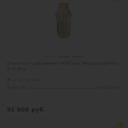
Производительность :
3 л/сек
Залповый сброс:
700 л
1
КУПИТЬ
Очистное сооружение М3Пласт Жироуловитель
В 14-800
Есть в наличии
Д х Ш х В:
1.5х1.5х2.05 м
92 800
руб.
Д х Ш х В:
1.5х1.5х2.05 м
0