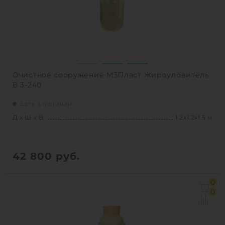
Очистное сооружение М3Пласт Жироуловитель
В 3-240
Есть в наличии
Д х Ш х В:
1.2х1.2х1.5 м
42 800
руб.
Д х Ш х В:
1.2х1.2х1.5 м
0
Объем:
1.1 м3
0
Производительность :
1 л/сек
Залповый сброс:
240 л