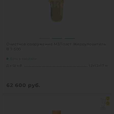
1
КУПИТЬ
Очистное сооружение М3Пласт Жироуловитель
В 7-500
Есть в наличии
Д х Ш х В:
1.2х1.2х1.7 м
62 600
руб.
Д х Ш х В:
1.2х1.2х1.7 м
0
Объем:
1.4 м3
0
Производительность :
2 л/сек