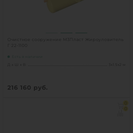
1
КУПИТЬ
Очистное сооружение М3Пласт Жироуловитель
Г 22-1100
Есть в наличии
Д х Ш х В:
3х1.5х2 м
216 160
руб.
Д х Ш х В:
3х1.5х2 м
0
Объем:
5.3 м3
0
Производительность :
6 л/сек
Залповый сброс:
1100 л