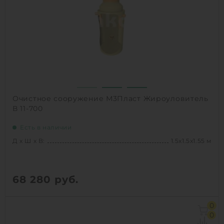
Залповый сброс:
500 л
1
КУПИТЬ
Очистное сооружение М3Пласт Жироуловитель
В 11-700
Есть в наличии
Д х Ш х В:
1.5х1.5х1.55 м
68 280
руб.
Д х Ш х В:
1.5х1.5х1.55 м
0
Объем:
1.8 м3
0