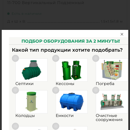
11-700 Вертикальный Подземный
Есть в наличии
Д х Ш х В:
1.5х1.5х1.8 м
ПОДБОР ОБОРУДОВАНИЯ ЗА 2 МИНУТЫ!
172 900
руб.
Какой тип продукции хотите подобрать?
Д х Ш х В:
1.5х1.5х1.8 м
0
Объем:
1.8 м3
0
Производительность :
3 л/сек
Залповый сброс:
700 л
Септики
Кессоны
Погреба
1
КУПИТЬ
Колодцы
Емкости
Очистные
сооружения