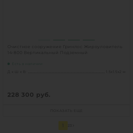
1
КУПИТЬ
Очистное сооружение Гринлос Жироуловитель
14-800 Вертикальный Подземный
Есть в наличии
Д х Ш х В:
1.5х1.5х2 м
228 300
руб.
Д х Ш х В:
1.5х1.5х2 м
ПОКАЗАТЬ ЕЩЕ
Объем:
2.1 м3
Производительность :
4 л/сек
1
2
3
Залповый сброс:
800 л