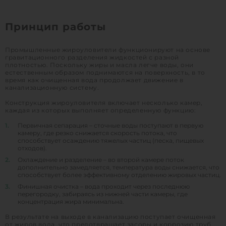
Принцип работы
1
КУПИТЬ
Промышленные жироуловители функционируют на основе
гравитационного разделения жидкостей с разной
плотностью. Поскольку жиры и масла легче воды, они
естественным образом поднимаются на поверхность, в то
время как очищенная вода продолжает движение в
канализационную систему.
Конструкция жироуловителя включает несколько камер,
каждая из которых выполняет определенную функцию:
1.
Первичная сепарация – сточные воды поступают в первую
камеру, где резко снижается скорость потока, что
способствует осаждению тяжелых частиц (песка, пищевых
отходов).
2.
Охлаждение и разделение – во второй камере поток
дополнительно замедляется, температура воды снижается, что
способствует более эффективному отделению жировых частиц.
3.
Финишная очистка – вода проходит через последнюю
перегородку, забираясь из нижней части камеры, где
концентрация жира минимальна.
В результате на выходе в канализацию поступает очищенная
от жиров вода, что предотвращает засоры и коррозию труб.