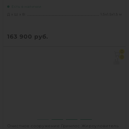
Есть в наличии
Д х Ш х В:
1.5х1.5х1.5 м
163 900
руб.
Д х Ш х В:
1.5х1.5х1.5 м
0
Объем:
1.8 м3
0
Производительность :
3 л/сек
Залповый сброс:
700 л
1
КУПИТЬ
Очистное сооружение Гринлос Жироуловитель