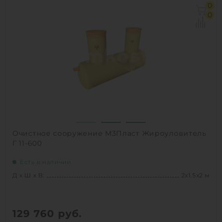
Д х Ш х В:
1.5х1.5х3 м
0
Объем:
4.4 м3
0
Производительность :
6 л/сек
Залповый сброс:
1000 л
1
КУПИТЬ
Очистное сооружение М3Пласт Жироуловитель
Г 11-600
Есть в наличии
Д х Ш х В:
2х1.5х2 м
129 760
руб.