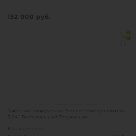
152 000
руб.
Д х Ш х В:
1х1х1.5 м
0
Объем:
0.8 м3
0
Производительность :
1 л/сек
Залповый сброс:
240 л
1
КУПИТЬ
Очистное сооружение Гринлос Жироуловитель
3-240 Вертикальный Подземный
Есть в наличии