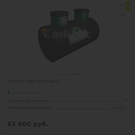
Количество человек:
4
0
Производительность:
0.8 м3/сут
0
Д х Ш х В:
1.8х0.96х0.96 м
Вес:
65 кг
1
КУПИТЬ
Септик Эко-Енот Био 1
Есть в наличии
Количество человек:
5
Производительность:
1 м3/сут
63 000
руб.