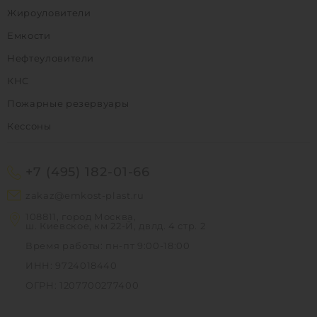
Жироуловители
Емкости
Нефтеуловители
КНС
Пожарные резервуары
Кессоны
+7 (495) 182-01-66
zakaz@emkost-plast.ru
108811, город Москва,
ш. Киевское, км 22-Й, двлд. 4 стр. 2
Время работы: пн-пт 9:00-18:00
ИНН: 9724018440
ОГРН: 1207700277400