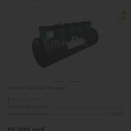
Количество человек:
4
0
Производительность:
0.8 м3/сут
0
Д х Ш х В:
1.286х1.286х1.85 м
Вес:
90 кг
1
КУПИТЬ
Септик Эко-Енот Профи 1
Есть в наличии
Количество человек:
5
Производительность:
1 м3/сут
95 000
руб.