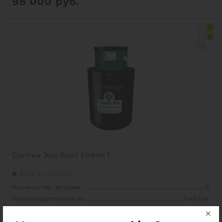
98 000
руб.
Количество человек:
12
0
Производительность:
2.4 м3/сут
0
Д х Ш х В:
3.5х1.286х1.286 м
Вес:
95 кг
1
КУПИТЬ
Септик Эко-Енот Fintek 1
Есть в наличии
Количество человек:
5
Производительность:
1 м3/сут