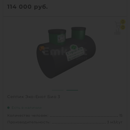
114 000
руб.
Количество человек:
8
0
Производительность:
1.5 м3/сут
0
Д х Ш х В:
3х1.286х1.286 м
Вес:
110 кг
1
КУПИТЬ
Септик Эко-Енот Био 3
Есть в наличии
Количество человек:
15
Производительность:
3 м3/сут