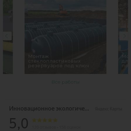
Монтаж
Мон
стеклопластиковых
дл
резервуаров под ключ
по
Все работы