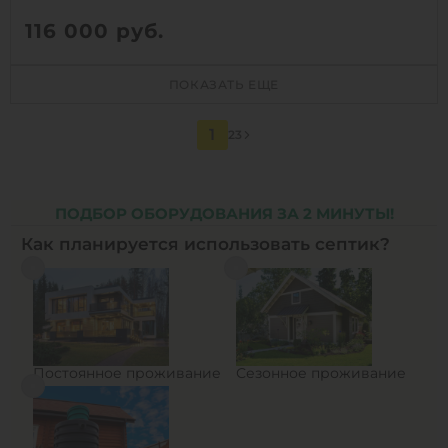
116 000
руб.
Количество человек:
10
ПОКАЗАТЬ ЕЩЕ
Производительность:
2 м3/сут
Д х Ш х В:
1.43х1.43х2.3 м
1
2
3
Вес:
105 кг
ПОДБОР ОБОРУДОВАНИЯ ЗА 2 МИНУТЫ!
1
КУПИТЬ
Как планируется использовать септик?
Постоянное проживание
Сезонное проживание