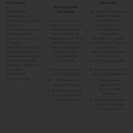
поставки
договор
Дилерский
Идеально
договор
Для тех, кто хочет
подходит для
работать без
разовых крупных
Это соглашение
заключения
закупок
о долгосрочном
дилерского
строительными и
партнерстве с
договора. Вы
торгующими
комплексной
находите
организациями.
поддержкой. Мы
клиентов, а мы
Скидка
не навязываем
заключаем с ними
рассчитывается
планы продаж и
договор и
индивидуально,
предлагаем
выплачиваем вам
в зависимости от
прозрачные
агентское
объема партии.
условия.
вознаграждение.
Предоставляется
полный
Накопительная
Фиксированное
комплект
система скидок
вознаграждение
документов
Обучение и
Прозрачные
сертификация
расчеты и
отсутствие
Маркетинговая
рисков
и техническая
поддержка
Маркетинговая
и техническая
поддержка