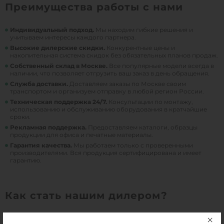
Преимущества работы с нами
Индивидуальный подход.
Мы находим гибкие решения и
учитываем интересы каждого партнера.
Высокие дилерские скидки.
Конкурентные цены и
накопительная система скидок без обязательных планов продаж.
Собственный склад в Москве.
Все популярные модели всегда в
наличии, что позволяет отгрузить ваш заказ в день обращения.
Служба доставки.
Доставляем заказы по Москве своим
транспортом и организуем отправку в любой регион России.
Техническая поддержка 24/7.
Консультации по монтажу,
использованию и обслуживанию оборудования в кратчайшие
сроки.
Рекламная поддержка.
Предоставляем каталоги, образцы
продукции для офиса и печатные материалы.
Гарантия качества.
Мы работаем только с проверенными
производителями. Вся продукция сертифицирована и имеет
гарантию.
Как стать нашим дилером?
1.
Оставьте заявку на сайте или позвоните нам по
+7 (495) 182-
.