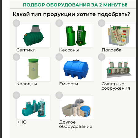
телефону
01-66
ПОДБОР ОБОРУДОВАНИЯ ЗА 2 МИНУТЫ!
2.
Обсудите с менеджером детали и выберите оптимальный
формат партнерства.
Какой тип продукции хотите подобрать?
3.
Получите персональные цены и полный пакет документов.
4.
Начинайте продажи и увеличивайте свою прибыль!
Септики
Кессоны
Погреба
Получить бесплатную консультацию
технического специалиста
Заполните контактные данные, и мы оперативно свяжемся с
Вами
Колодцы
Емкости
Очистные
сооружения
КНС
Другое
оборудование