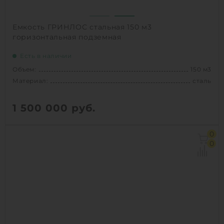
Емкость ГРИНЛОС стальная 150 м3
горизонтальная подземная
Есть в наличии
Объем:
150 м3
Материал:
сталь
1 500 000
руб.
Объем:
150 м3
0
Д х Ш х В:
15.7х3.5х5 м
0
Диаметр:
3.5 м
Материал:
сталь
Вес:
9900 кг
Способ установки:
подземный