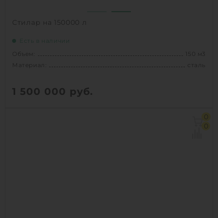
Стилар на 150000 л
Есть в наличии
Объем:
150 м3
Материал:
сталь
1 500 000
руб.
Объем:
150 м3
0
Материал:
сталь
0
Вес:
9900 кг
Способ установки:
подземный
1
КУПИТЬ