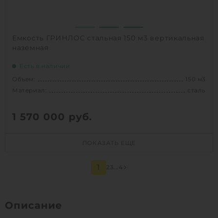
1
КУПИТЬ
Емкость ГРИНЛОС стальная 150 м3 вертикальная
наземная
Есть в наличии
Объем:
150 м3
Материал:
сталь
1 570 000
руб.
Объем:
150 м3
ПОКАЗАТЬ ЕЩЕ
Д х Ш х В:
5.4х5.4х6.5 м
Диаметр:
5.4 м
1
2
3
...
4
Материал:
сталь
Вес:
786 кг
Способ установки:
наземный
Описание