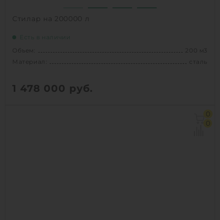
Стилар на 200000 л
Есть в наличии
Объем:
200 м3
Материал:
сталь
1 478 000
руб.
Объем:
200 м3
0
Материал:
сталь
0
Способ установки:
Наземный
1
КУПИТЬ