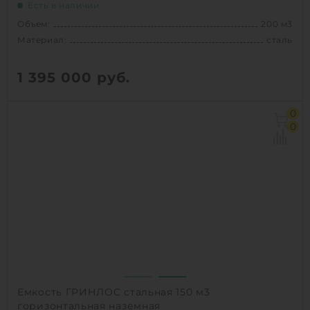
Есть в наличии
Объем:
200 м3
Материал:
сталь
1 395 000
руб.
Объем:
200 м3
0
Материал:
сталь
0
Вес:
13000 кг
Способ установки:
наземный
1
КУПИТЬ
Емкость ГРИНЛОС стальная 150 м3
горизонтальная наземная