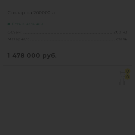
Стилар на 200000 л
Есть в наличии
Объем:
200 м3
Материал:
сталь
1 478 000
руб.
Объем:
200 м3
0
Материал:
сталь
0
Способ установки:
наземный
1
КУПИТЬ