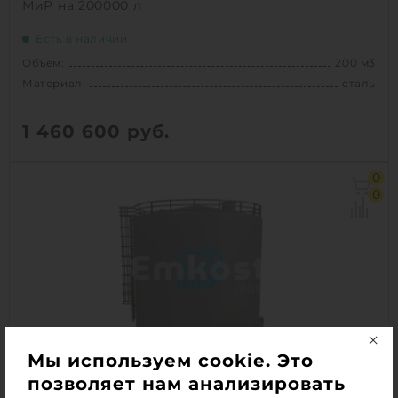
МиР на 200000 л
Есть в наличии
Объем:
200 м3
Материал:
сталь
1 460 600
руб.
Объем:
200 м3
0
Материал:
сталь
0
Вес:
13000 кг
Способ установки:
подземный
1
КУПИТЬ
Мы используем cookie. Это
позволяет нам анализировать