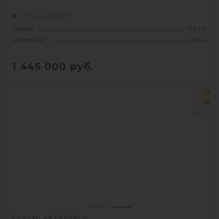
Есть в наличии
Объем:
150 м3
Материал:
сталь
1 445 000
руб.
Объем:
150 м3
0
Д х Ш х В:
18х3.24х3.69 м
0
Диаметр:
3.24 м
Материал:
сталь
Вес:
7100 кг
Способ установки:
наземный
1
КУПИТЬ
Стилар на 150000 л