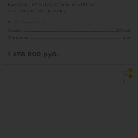
Емкость ГРИНЛОС стальная 200 м3
вертикальная наземная
Есть в наличии
Объем:
200 м3
Материал:
сталь
1 478 000
руб.
Объем:
200 м3
0
Материал:
сталь
0
Способ установки:
наземный
1
КУПИТЬ