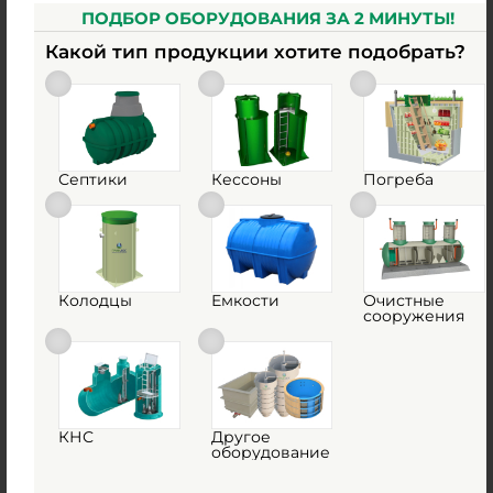
ПОДБОР ОБОРУДОВАНИЯ ЗА 2 МИНУТЫ!
Какой тип продукции хотите подобрать?
Очистное сооружение ГРИНЛОС
Пескоуловитель 50
Поставка под заказ
Септики
Кессоны
Погреба
по запросу
Колодцы
Емкости
Очистные
0
сооружения
0
1
КУПИТЬ
КНС
Другое
оборудование