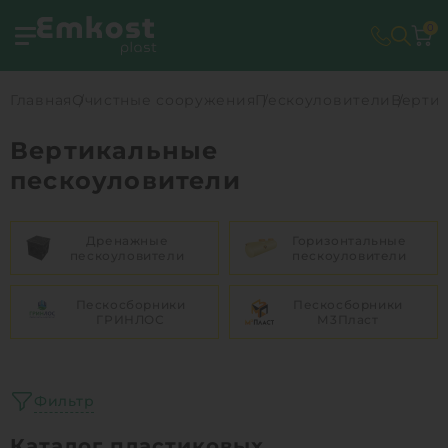
0
Главная
Очистные сооружения
Пескоуловители
Верти
Вертикальные
пескоуловители
Дренажные
Горизонтальные
пескоуловители
пескоуловители
Пескосборники
Пескосборники
ГРИНЛОС
М3Пласт
Фильтр
Каталог пластиковых