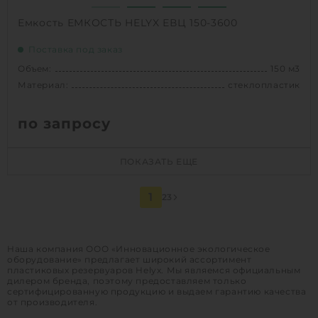
Емкость ЕМКОСТЬ HELYX ЕВЦ 150-3600
Поставка под заказ
Объем:
150 м3
Материал:
стеклопластик
по запросу
Объем:
150 м3
ПОКАЗАТЬ ЕЩЕ
Диаметр:
3.6 м
Материал:
стеклопластик
1
2
3
Вес:
8300 кг
Наша компания ООО «Инновационное экологическое
1
КУПИТЬ
оборудование» предлагает широкий ассортимент
пластиковых резервуаров Helyx. Мы являемся официальным
дилером бренда, поэтому предоставляем только
сертифицированную продукцию и выдаем гарантию качества
от производителя.