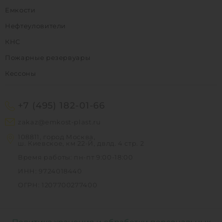
Емкости
Нефтеуловители
КНС
Пожарные резервуары
Кессоны
+7 (495) 182-01-66
zakaz@emkost-plast.ru
108811, город Москва,
ш. Киевское, км 22-Й, двлд. 4 стр. 2
Время работы: пн-пт 9:00-18:00
ИНН: 9724018440
ОГРН: 1207700277400