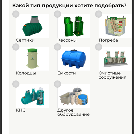
Емкость ЕМКОСТЬ HELYX ЕВЦ 12-2000
Какой тип продукции хотите подобрать?
Поставка под заказ
Объем:
12 м3
Материал:
стеклопластик
Септики
Кессоны
Погреба
по запросу
Объем:
12 м3
0
Диаметр:
2 м
0
Материал:
стеклопластик
Колодцы
Емкости
Очистные
сооружения
Вес:
440 кг
1
КУПИТЬ
КНС
Другое
оборудование