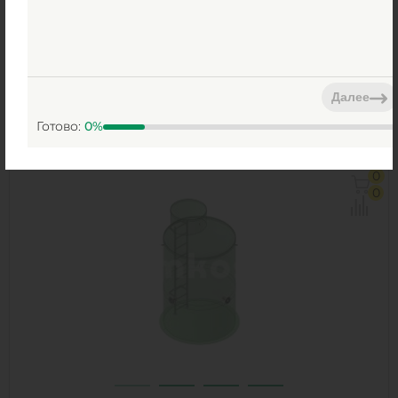
Емкость ЕМКОСТЬ HELYX ЕВЦ 40-3200
Поставка под заказ
Объем:
40 м3
Материал:
стеклопластик
Далее
Готово:
0
%
по запросу
Объем:
40 м3
0
Диаметр:
3.2 м
0
Материал:
стеклопластик
Вес:
1900 кг
1
КУПИТЬ