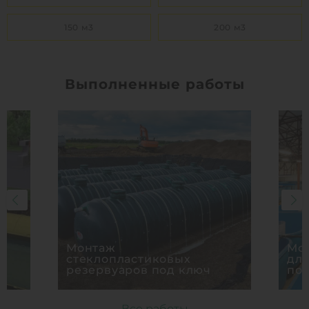
150 м3
200 м3
Выполненные работы
Монтаж
Мон
стеклопластиковых
дл
резервуаров под ключ
по
Все работы