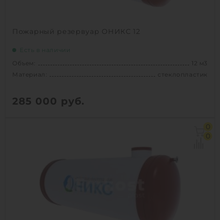
Пожарный резервуар ОНИКС 12
Есть в наличии
Объем:
12 м3
Материал:
стеклопластик
285 000
руб.
Объем:
12 м3
0
Материал:
стеклопластик
0
Вес:
660 кг
Способ установки:
подземный
1
КУПИТЬ