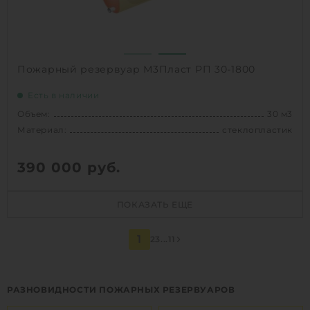
Пожарный резервуар М3Пласт РП 30-1800
Есть в наличии
Объем:
30 м3
Материал:
стеклопластик
390 000
руб.
Объем:
30 м3
ПОКАЗАТЬ ЕЩЕ
Д х Ш х В:
11.9х1.8х1.8 м
Диаметр:
1.8 м
1
2
3
...
11
Материал:
стеклопластик
Вес:
871 кг
Способ установки:
наземный,
РАЗНОВИДНОСТИ ПОЖАРНЫХ РЕЗЕРВУАРОВ
подземный