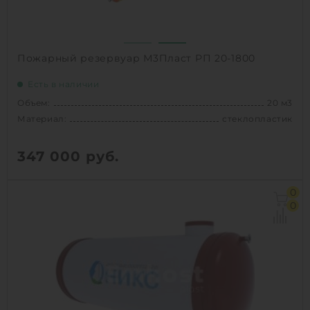
1
КУПИТЬ
Пожарный резервуар М3Пласт РП 20-1800
Есть в наличии
Объем:
20 м3
Материал:
стеклопластик
347 000
руб.
Объем:
20 м3
0
Д х Ш х В:
8х1.8х1.8 м
0
Диаметр:
1.8 м
Материал:
стеклопластик
Вес:
586 кг
Способ установки:
наземный,
подземный