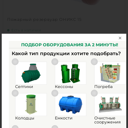
Пожарный резервуар ОНИКС 15
Есть в наличии
Объем:
15 м3
ПОДБОР ОБОРУДОВАНИЯ ЗА 2 МИНУТЫ!
Материал:
стеклопластик
Какой тип продукции хотите подобрать?
300 000
руб.
Объем:
15 м3
0
Материал:
стеклопластик
0
Септики
Кессоны
Погреба
Вес:
825 кг
Способ установки:
подземный
1
КУПИТЬ
Колодцы
Емкости
Очистные
сооружения