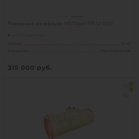
1
КУПИТЬ
Пожарный резервуар М3Пласт РП 12-1500
Есть в наличии
Объем:
12 м3
Материал:
стеклопластик
315 000
руб.
Объем:
12 м3
0
Д х Ш х В:
6.9х1.5х1.5 м
0
Диаметр:
1.5 м
Материал:
стеклопластик
Вес:
421 кг
Способ установки:
наземный,
подземный