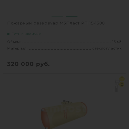
1
КУПИТЬ
Пожарный резервуар М3Пласт РП 15-1500
Есть в наличии
Объем:
15 м3
Материал:
стеклопластик
320 000
руб.
Объем:
15 м3
0
Д х Ш х В:
8.6х1.5х1.5 м
0
Диаметр:
1.5 м
Материал:
стеклопластик
Вес:
525 кг
Способ установки:
наземный,
подземный