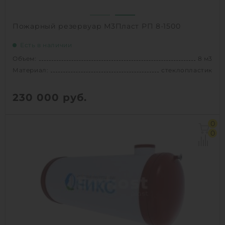
Пожарный резервуар М3Пласт РП 8-1500
Есть в наличии
Объем:
8 м3
Материал:
стеклопластик
230 000
руб.
Объем:
8 м3
0
Д х Ш х В:
4.6х1.5х1.5 м
0
Диаметр:
1.5 м
Материал:
стеклопластик
Вес:
281 кг
Способ установки:
наземный,
подземный