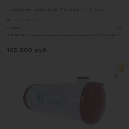
Пожарный резервуар М3Пласт РП 5-1500
Есть в наличии
Объем:
5 м3
Материал:
стеклопластик
165 000
руб.
Объем:
5 м3
0
Д х Ш х В:
2.85х1.5х1.5 м
0
Диаметр:
1.5 м
Материал:
стеклопластик
Вес:
174 кг
Способ установки:
наземный,
подземный
1
КУПИТЬ