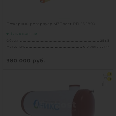
Пожарный резервуар М3Пласт РП 25-1800
Есть в наличии
Объем:
25 м3
Материал:
стеклопластик
380 000
руб.
Объем:
25 м3
0
Д х Ш х В:
10х1.8х1.8 м
0
Диаметр:
1.8 м
Материал:
стеклопластик
Вес:
732 кг
Способ установки:
наземный,
подземный