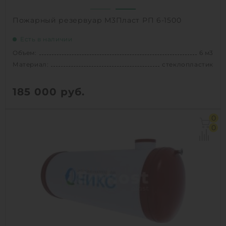
Пожарный резервуар М3Пласт РП 6-1500
Есть в наличии
Объем:
6 м3
Материал:
стеклопластик
185 000
руб.
Объем:
6 м3
0
Д х Ш х В:
3.45х1.5х1.5 м
0
Диаметр:
1.5 м
Материал:
стеклопластик
Вес:
210 кг
Способ установки:
наземный,
подземный
1
КУПИТЬ