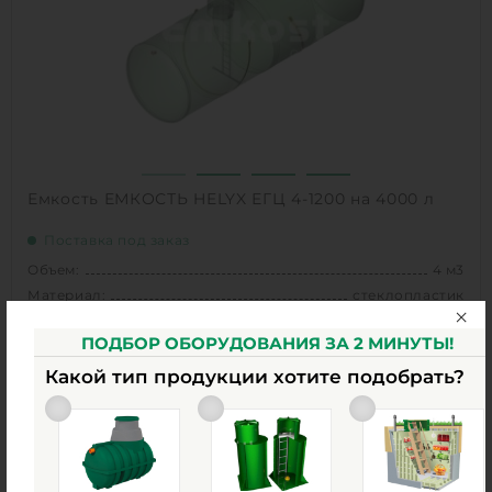
подземный
1
КУПИТЬ
Емкость ЕМКОСТЬ HELYX ЕГЦ 4-1200 на 4000 л
Поставка под заказ
Объем:
4 м3
Материал:
стеклопластик
ПОДБОР ОБОРУДОВАНИЯ ЗА 2 МИНУТЫ!
по запросу
Какой тип продукции хотите подобрать?
Объем:
4 м3
0
Диаметр:
1.2 м
0
Материал:
стеклопластик
Вес:
120 кг