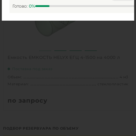
Готово:
0
%
1
КУПИТЬ
Емкость ЕМКОСТЬ HELYX ЕГЦ 4-1500 на 4000 л
Поставка под заказ
Объем:
4 м3
Материал:
стеклопластик
по запросу
Объем:
4 м3
Диаметр:
1.5 м
ПОДБОР РЕЗЕРВУАРА ПО ОБЪЕМУ
Материал:
стеклопластик