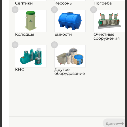
Септики
Кессоны
Погреба
1
КУПИТЬ
Колодцы
Емкости
Очистные
сооружения
Емкость ЕМКОСТЬ HELYX ЕГЦ 4-1400 на 4000 л
Поставка под заказ
КНС
Другое
Объем:
4 м3
оборудование
Материал:
стеклопластик
по запросу
Объем:
4 м3
0
Диаметр:
1.4 м
0
Материал:
стеклопластик
Далее
Вес:
140 кг