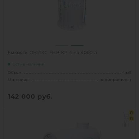
Способ установки:
наземный /
подземный
1
КУПИТЬ
Емкость ОНИКС ЕНВ КР 4 на 4000 л
Есть в наличии
Объем:
4 м3
Материал:
полипропилен
142 000
руб.
Объем:
4 м3
0
Диаметр:
1.5 м
0
Материал:
полипропилен
Вес:
167 кг