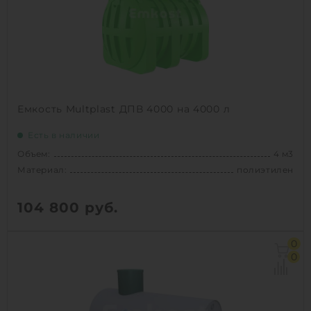
Способ установки:
подземный
1
КУПИТЬ
Емкость Multplast ДПВ 4000 на 4000 л
Есть в наличии
Объем:
4 м3
Материал:
полиэтилен
104 800
руб.
Объем:
4 м3
0
Д х Ш х В:
2.3х1.5х2.38 м
0
Диаметр:
1.5 м
Материал:
полиэтилен
Вес:
135 кг