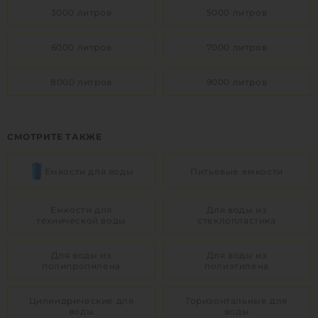
Вес:
160 кг
3000 литров
5000 литров
1
6000 литров
7000 литров
КУПИТЬ
8000 литров
9000 литров
СМОТРИТЕ ТАКЖЕ
Емкости для воды
Питьевые емкости
Емкости для
Для воды из
технической воды
стеклопластика
Для воды из
Для воды из
полипропилена
полиэтилена
Цилиндрические для
Горизонтальные для
воды
воды