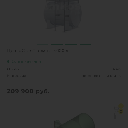
Способ установки:
наземный
1
КУПИТЬ
ЦентрСнабПром на 4000 л
Есть в наличии
Объем:
4 м3
Материал:
нержавеющая сталь
209 900
руб.
Объем:
4 м3
0
Материал:
нержавеющая сталь
0
Вес:
850 кг
Способ установки:
наземный /