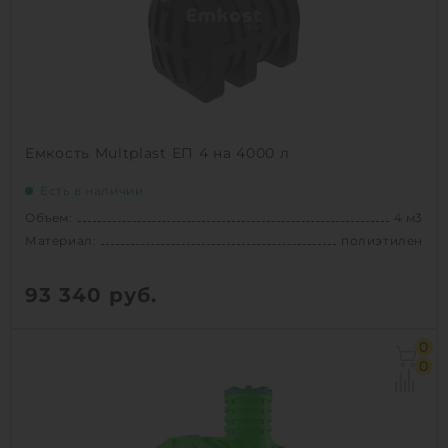
Емкость Multplast ЕП 4 на 4000 л
Есть в наличии
Объем:
4 м3
Материал:
полиэтилен
93 340
руб.
Объем:
4 м3
0
Д х Ш х В:
2.24х1.52х2.11 м
0
Диаметр:
1.52 м
Материал:
полиэтилен
Вес:
135 кг