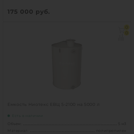
175 000
руб.
Объем:
5 м3
0
Д х Ш х В:
2.2х1.9х3.4 м
0
Диаметр:
1.91 м
Материал:
сталь
Вес:
990 кг
Способ установки:
подземный
1
КУПИТЬ
Емкость Ниотекс ЕВЦ 5-2100 на 5000 л
Есть в наличии
Объем:
5 м3
Материал:
полипропилен