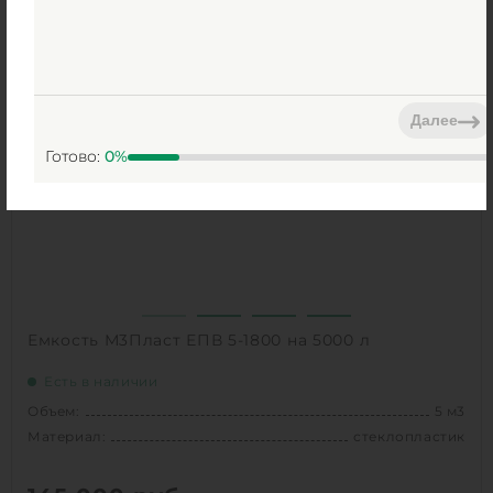
Объем:
5.5 м3
0
Д х Ш х В:
2.8х1.88х2.73 м
0
Диаметр:
1.88 м
Далее
Материал:
полиэтилен
Готово:
0
%
Вес:
205 кг
Способ установки:
подземный
1
КУПИТЬ
Емкость М3Пласт ЕПВ 5-1800 на 5000 л
Есть в наличии
Объем:
5 м3
Материал:
стеклопластик