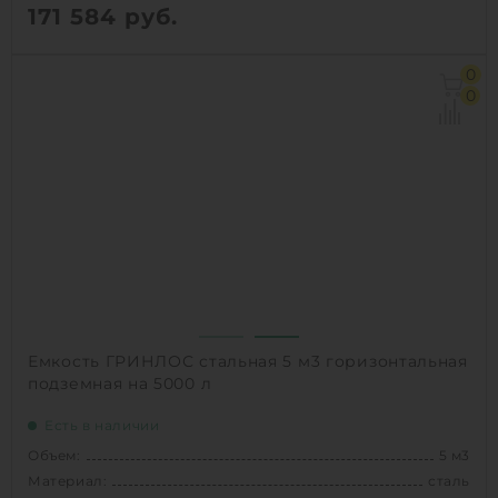
171 584
руб.
Объем:
5 м3
0
Диаметр:
1.5 м
0
Материал:
полипропилен
Способ установки:
наземный
1
КУПИТЬ
Емкость ГРИНЛОС стальная 5 м3 горизонтальная
подземная на 5000 л
Есть в наличии
Объем:
5 м3
Материал:
сталь