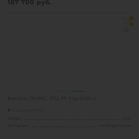
167 700
руб.
Объем:
5 м3
0
Диаметр:
1.5 м
0
Материал:
полипропилен
Вес:
188 кг
Способ установки:
наземный /
подземный
1
КУПИТЬ
Емкость ОНИКС ЕТЦ КР 5 на 5000 л
Есть в наличии
Объем:
5 м3
Материал:
полипропилен