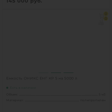
145 000
руб.
Объем:
5 м3
0
Д х Ш х В:
1.8х1.8х2 м
0
Диаметр:
1.8 м
Материал:
стеклопластик
Вес:
146 кг
Способ установки:
наземный,
подземный
1
КУПИТЬ
Емкость ОНИКС ЕНГ КР 5 на 5000 л
Есть в наличии
Объем:
5 м3
Материал:
полипропилен