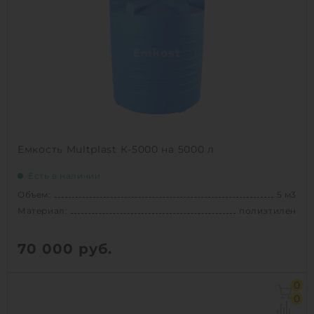
Материал:
полиэтилен
Вес:
115 кг
Способ установки:
наземный
1
КУПИТЬ
Емкость Multplast К-5000 на 5000 л
Есть в наличии
Объем:
5 м3
Материал:
полиэтилен
70 000
руб.
Объем:
5 м3
0
Д х Ш х В:
1.95х1.95х2.1 м
0