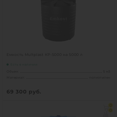
Вес:
111 кг
Способ установки:
наземный
1
КУПИТЬ
Емкость Multplast КР-5000 на 5000 л
Есть в наличии
Объем:
5 м3
Материал:
полиэтилен
69 300
руб.
Объем:
5 м3
0
Д х Ш х В:
1.95х1.95х2.1 м
0
Диаметр:
1.95 м