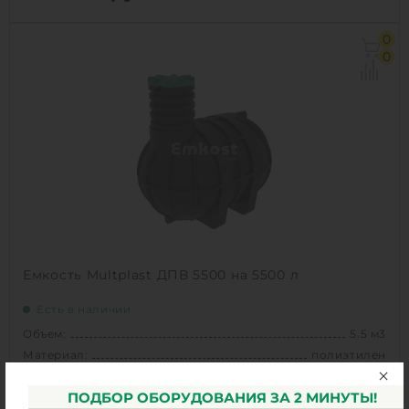
Объем:
5 м3
0
Д х Ш х В:
1.5х1.5х3.6 м
0
Диаметр:
3.6 м
Материал:
сталь
Вес:
502 кг
Способ установки:
наземный
1
КУПИТЬ
Емкость Multplast ДПВ 5500 на 5500 л
Есть в наличии
Объем:
5.5 м3
Материал:
полиэтилен
ПОДБОР ОБОРУДОВАНИЯ ЗА 2 МИНУТЫ!
135 100
руб.