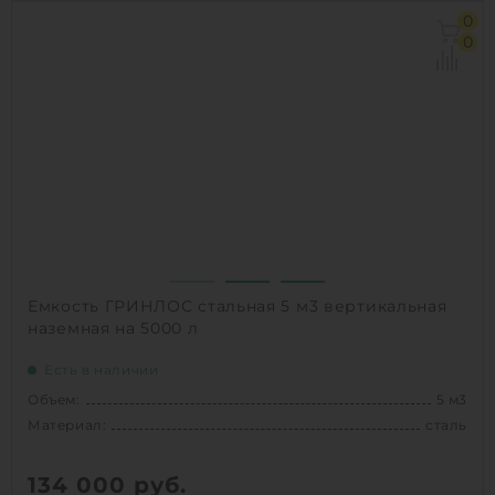
Объем:
5 м3
0
Д х Ш х В:
2.1х2х2.2 м
0
Диаметр:
2 м
Материал:
сталь
Вес:
1200 кг
Способ установки:
наземный
1
КУПИТЬ
Емкость ГРИНЛОС стальная 5 м3 вертикальная
наземная на 5000 л
Есть в наличии
Объем:
5 м3
Материал:
сталь
134 000
руб.