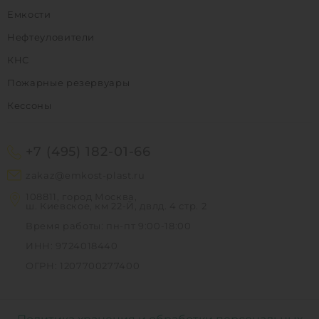
Емкости
Нефтеуловители
КНС
Пожарные резервуары
Кессоны
+7 (495) 182-01-66
zakaz@emkost-plast.ru
108811, город Москва,
ш. Киевское, км 22-Й, двлд. 4 стр. 2
Время работы: пн-пт 9:00-18:00
ИНН: 9724018440
ОГРН: 1207700277400