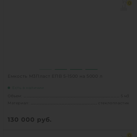
Материал:
Полиэтилен
0
Способ установки:
наземный
1
КУПИТЬ
Емкость М3Пласт ЕПВ 5-1500 на 5000 л
Есть в наличии
Объем:
5 м3
Материал:
стеклопластик
130 000
руб.
Объем:
5 м3
0