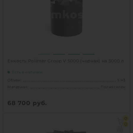
Вес:
111 кг
Способ установки:
наземный
1
КУПИТЬ
Емкость Polimer Group V 5000 (черная) на 5000 л
Есть в наличии
Объем:
5 м3
Материал:
Полиэтилен
68 700
руб.
Объем:
5 м3
0
Диаметр:
1.84 м
0
Материал:
Полиэтилен