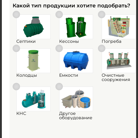
Какой тип продукции хотите подобрать?
Объем:
5.5 м3
0
Д х Ш х В:
2.82х1.82х2.72 м
0
Диаметр:
1.82 м
Материал:
полиэтилен
Септики
Кессоны
Погреба
Вес:
205 кг
Способ установки:
подземный
1
КУПИТЬ
Колодцы
Емкости
Очистные
сооружения
Емкость Multplast ЕП 5,5 на 5500 л
Есть в наличии
КНС
Другое
Объем:
5.5 м3
оборудование
Материал:
полиэтилен
135 100
руб.