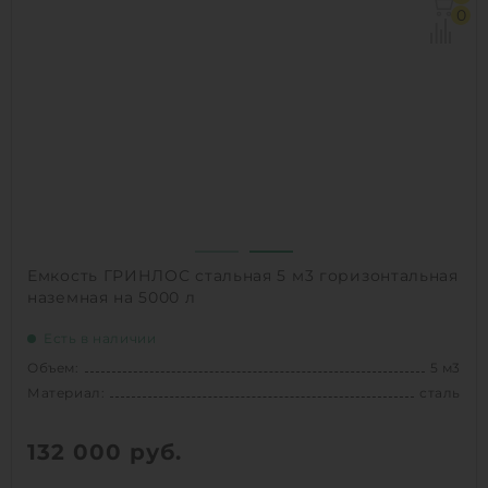
Д х Ш х В:
1.5х1.5х3 м
0
Диаметр:
1.5 м
Материал:
стеклопластик
Вес:
183 кг
Способ установки:
наземный,
подземный
1
КУПИТЬ
Емкость ГРИНЛОС стальная 5 м3 горизонтальная
наземная на 5000 л
Есть в наличии
Объем:
5 м3
Материал:
сталь
132 000
руб.