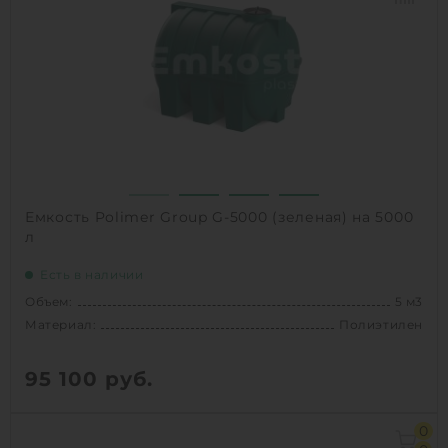
Диаметр:
1.95 м
Материал:
полиэтилен
Вес:
115 кг
Способ установки:
наземный
1
КУПИТЬ
Емкость Polimer Group G-5000 (зеленая) на 5000
л
Есть в наличии
Объем:
5 м3
Материал:
Полиэтилен
95 100
руб.
Объем:
5 м3
0
Материал:
Полиэтилен