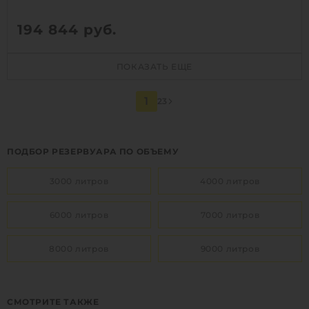
194 844
руб.
Объем:
5 м3
ПОКАЗАТЬ ЕЩЕ
Диаметр:
2.1 м
Материал:
полипропилен
1
2
3
Способ установки:
наземный
ПОДБОР РЕЗЕРВУАРА ПО ОБЪЕМУ
1
КУПИТЬ
3000 литров
4000 литров
6000 литров
7000 литров
8000 литров
9000 литров
СМОТРИТЕ ТАКЖЕ