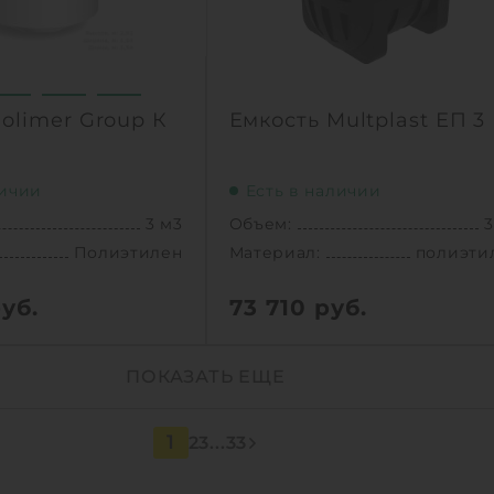
КУПИТЬ
1
КУПИТ
olimer Group К
Емкость Multplast ЕП 3
личии
Есть в наличии
3 м3
Объем:
3
Полиэтилен
Материал:
полиэти
уб.
73 710
руб.
3 м3
Объем:
3
ПОКАЗАТЬ ЕЩЕ
1.54 м
Д х Ш х В:
1.8х1.52х2.
Полиэтилен
Диаметр:
1.
75 кг
1
Материал:
полиэти
2
3
...
33
Вес:
10