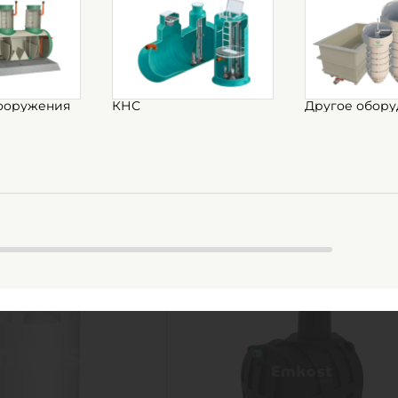
1
КУПИТ
olimer Group V
Емкость Multplast
еная)
КР-5000
ооружения
КНС
Другое обору
личии
Есть в наличии
5 м3
Объем:
5
Полиэтилен
Материал:
полиэти
уб.
69 300
руб.
5 м3
Объем:
5
0
1.84 м
Д х Ш х В:
1.95х1.95х2
0
Полиэтилен
Диаметр:
1.
111 кг
Материал:
полиэти
новки:
наземный
Вес:
11
Способ установки:
назем