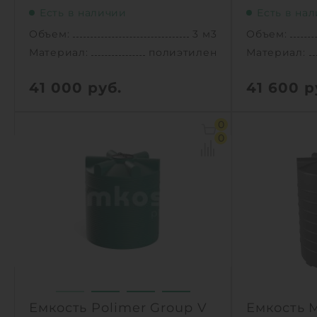
Есть в наличии
Есть в на
Объем:
3 м3
Объем:
Материал:
полиэтилен
Материал:
41 000
руб.
41 600
р
Объем:
3 м3
Объем:
0
Д х Ш х В:
1.48х1.48х2.15 м
Д х Ш х В:
0
Диаметр:
1.478 м
Диаметр:
Материал:
полиэтилен
Материал:
Вес:
80 кг
Вес:
Способ установки:
наземный
Способ уста
1
1
КУПИТЬ
Емкость Polimer Group V
Емкость M