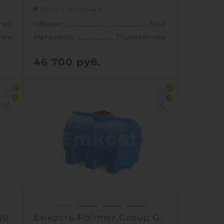
Есть в наличии
 м3
Объем:
3 м3
лен
Материал:
Полиэтилен
46 700
руб.
 м3
Объем:
3 м3
0
0
55 м
Диаметр:
1.55 м
0
0
лен
Материал:
Полиэтилен
6 кг
Вес:
76 кг
ный
Способ установки:
наземный
1
Ь
КУПИТЬ
00
Емкость Polimer Group G-