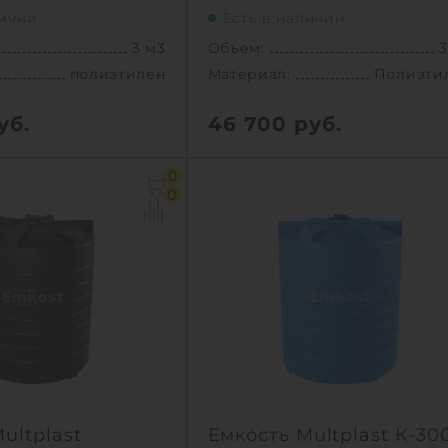
личии
Есть в наличии
3 м3
Объем:
3
полиэтилен
Материал:
Полиэти
уб.
46 700
руб.
3 м3
Объем:
3
0
1.48х1.48х2.15 м
Диаметр:
1.
0
1.478 м
Материал:
Полиэти
полиэтилен
Вес:
7
80 кг
Способ установки:
назем
новки:
наземный
1
КУПИТ
КУПИТЬ
ultplast
Емкость Multplast К-30