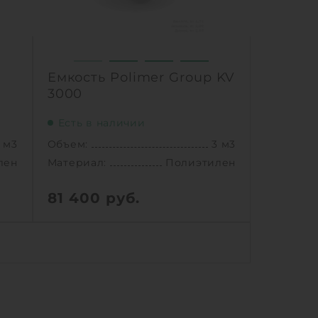
1
Ь
КУПИТЬ
Емкость Polimer Group KV
3000
Есть в наличии
 м3
Объем:
3 м3
лен
Материал:
Полиэтилен
81 400
руб.
 м3
Объем:
3 м3
11 м
Диаметр:
2 м
52 м
Материал:
Полиэтилен
лен
Вес:
90 кг
8 кг