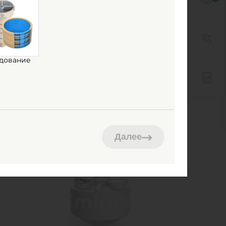
Ь
Емкость Multplast К-5000
дование
Есть в наличии
 м3
Объем:
5 м3
лен
Материал:
полиэтилен
70 000
руб.
Далее
 м3
Объем:
5 м3
0
0
.1 м
Д х Ш х В:
1.95х1.95х2.1 м
0
0
95 м
Диаметр:
1.95 м
лен
Материал:
полиэтилен
5 кг
Вес:
115 кг
ный
Способ установки:
наземный