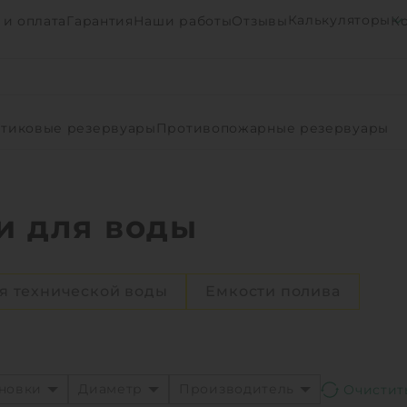
Калькуляторы
 и оплата
Гарантия
Наши работы
Отзывы
К
тиковые резервуары
Противопожарные резервуары
и для воды
я технической воды
Емкости полива
ановки
Диаметр
Производитель