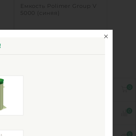
Емкость Polimer Group V
5000 (синяя)
Есть в наличии
 м3
Объем:
5 м3
!
лен
Материал:
Полиэтилен
68 700
руб.
 м3
Объем:
5 м3
0
0
55 м
Диаметр:
1.84 м
0
0
0
.7 м
Материал:
Полиэтилен
лен
Вес:
111 кг
5 кг
Способ установки:
наземный
0
ный
1
КУПИТЬ
0