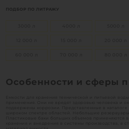
1
ПОДБОР ПО ЛИТРАЖУ
3000 л
4000 л
5000 л
12 000 л
15 000 л
20 000 л
60 000 л
70 000 л
80 000 л
Особенности и сферы п
Емкости для хранения технической и питьевой воды
применения. Они не вредят здоровью человека и о
подвержены коррозии. Представленные в каталоге м
широком спектре областей. Небольшие резервуары м
Пластиковые баки больших объемов применяются в 
хранения и внедрения в системы производства, в с
материал емкости.