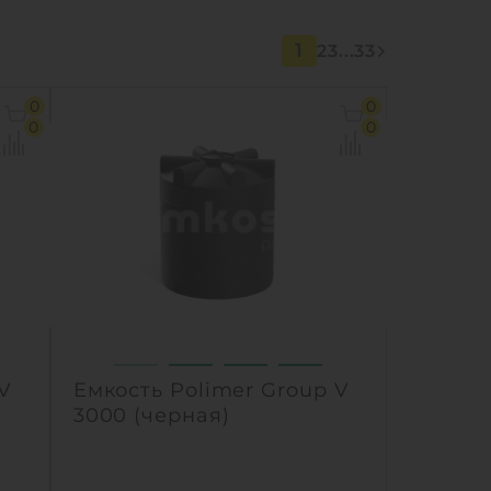
1
2
3
...
33
0
0
0
0
 V
Емкость Polimer Group V
3000 (черная)