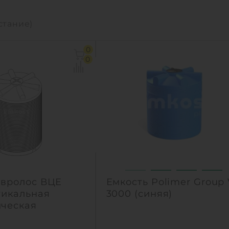
стание)
0
0
Евролос ВЦЕ
Емкость Polimer Group
тикальная
3000 (синяя)
ческая