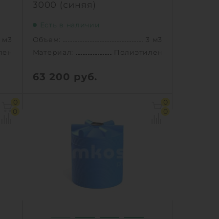
3000 (синяя)
Есть в наличии
 м3
Объем:
3 м3
лен
Материал:
Полиэтилен
63 200
руб.
 м3
Объем:
3 м3
0
0
92 м
Материал:
Полиэтилен
0
0
56 м
Способ установки:
наземный
лен
5 кг
1
КУПИТЬ
ный
Ь