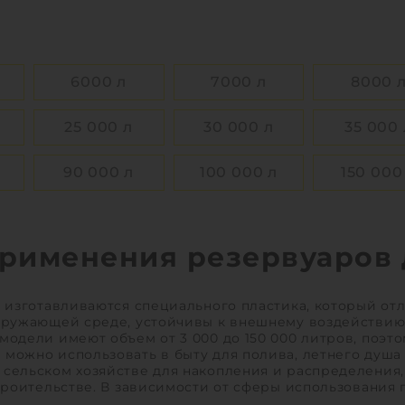
Способ установки:
подзем
КУПИТЬ
1
КУПИТ
6000 л
7000 л
8000 
25 000 л
30 000 л
35 000 
90 000 л
100 000 л
150 000
рименения резервуаров 
 изготавливаются специального пластика, который от
кружающей среде, устойчивы к внешнему воздействию
одели имеют объем от 3 000 до 150 000 литров, поэто
ожно использовать в быту для полива, летнего душа и
сельском хозяйстве для накопления и распределения
троительстве. В зависимости от сферы использования