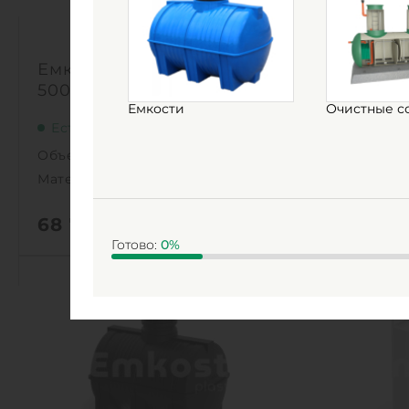
Емкость Polimer Group V
Емкость P
5000 (черная)
5000 (зел
Емкости
Очистные с
Есть в наличии
Есть в на
Объем:
5 м3
Объем:
Материал:
Полиэтилен
Материал:
68 700
руб.
68 700
р
Готово:
0
%
Объем:
5 м3
Объем:
0
Диаметр:
1.84 м
Диаметр:
0
Материал:
Полиэтилен
Материал:
Вес:
111 кг
Вес:
Способ установки:
наземный
Способ уста