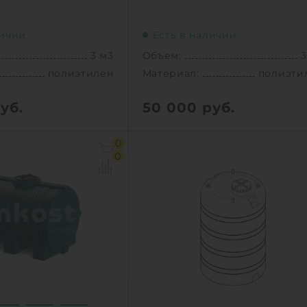
личии
Есть в наличии
3 м3
Объем:
3
полиэтилен
Материал:
полиэти
уб.
50 000
руб.
3 м3
Объем:
3
0
1.56х1.56х1.92 м
Д х Ш х В:
1.56х1.56х1.
0
1.56 м
Диаметр:
1.
полиэтилен
Материал:
полиэти
75 кг
Вес:
7
новки:
наземный
Способ установки:
назем
1
КУПИТЬ
КУПИТ