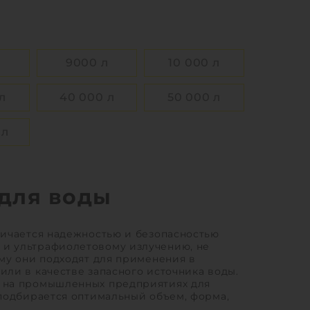
ный
1
КУПИТЬ
Ь
л
9000 л
10 000 л
л
40 000 л
50 000 л
 л
для воды
личается надежностью и безопасностью
 и ультрафиолетовому излучению, не
му они подходят для применения в
ли в качестве запасного источника воды.
, на промышленных предприятиях для
 подбирается оптимальный объем, форма,