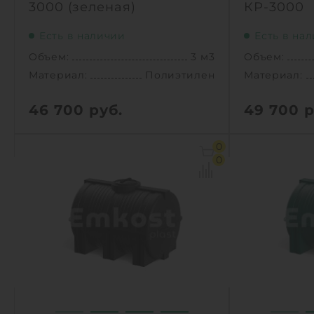
3000 (зеленая)
КР-3000
Есть в наличии
Есть в на
Объем:
3 м3
Объем:
Материал:
Полиэтилен
Материал:
46 700
руб.
49 700
р
Объем:
3 м3
Объем:
0
Диаметр:
1.55 м
Д х Ш х В:
0
Материал:
Полиэтилен
Диаметр:
Вес:
76 кг
Материал:
Способ установки:
наземный
Вес:
Способ уста
1
КУПИТЬ
1