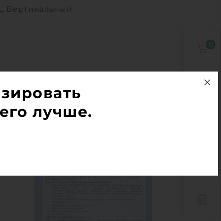
Вертикальный
0
0
изировать
его лучше.
0