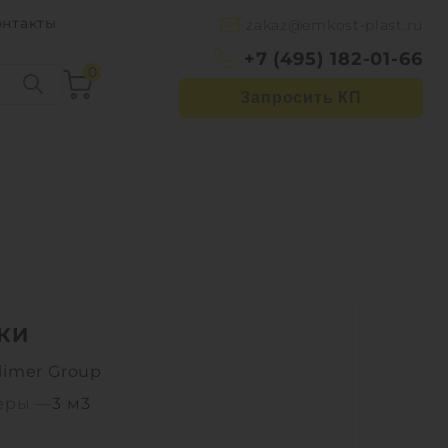
онтакты
zakaz@emkost-plast.ru
+7 (495) 182-01-66
0
Запросить КП
КИ
limer Group
еры —
3 м3