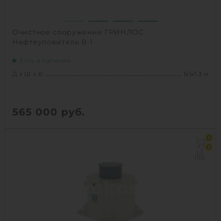
Очистное сооружение ГРИНЛОС
Нефтеуловитель В-1
Есть в наличии
Д х Ш х В:
1х1х1.3 м
565 000
руб.
Д х Ш х В:
1х1х1.3 м
0
Объем:
0.6 м3
0
1
КУПИТЬ