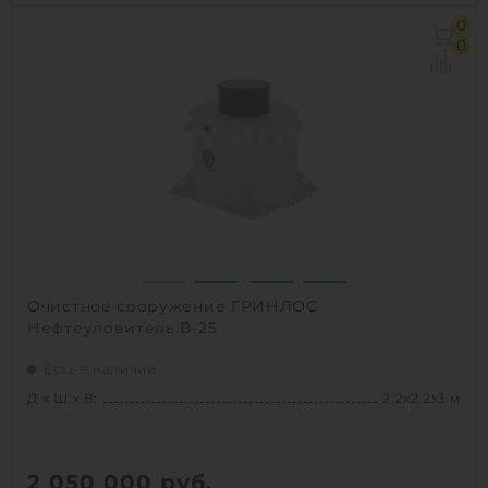
Д х Ш х В:
2.2х2.2х2.5 м
0
Объем:
6.9 м3
0
1
КУПИТЬ
Очистное сооружение ГРИНЛОС
Нефтеуловитель В-25
Есть в наличии
Д х Ш х В:
2.2х2.2х3 м
2 050 000
руб.