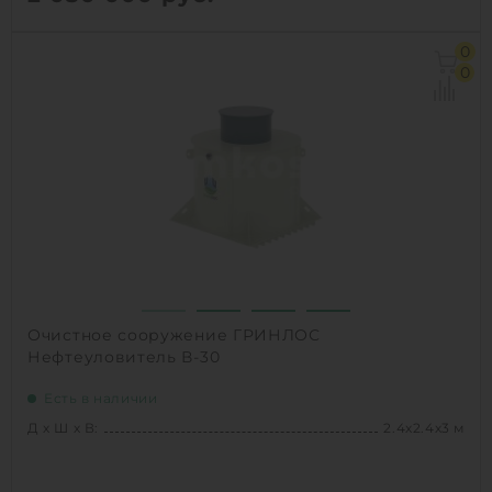
Д х Ш х В:
2.2х2.2х3 м
0
Объем:
8.7 м3
0
1
КУПИТЬ
Очистное сооружение ГРИНЛОС
Нефтеуловитель В-30
Есть в наличии
Д х Ш х В:
2.4х2.4х3 м