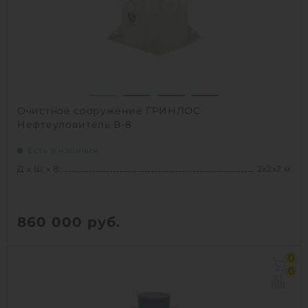
Очистное сооружение ГРИНЛОС
Нефтеуловитель В-8
Есть в наличии
Д х Ш х В:
2х2х2 м
860 000
руб.
Д х Ш х В:
2х2х2 м
0
Объем:
4.3 м3
0