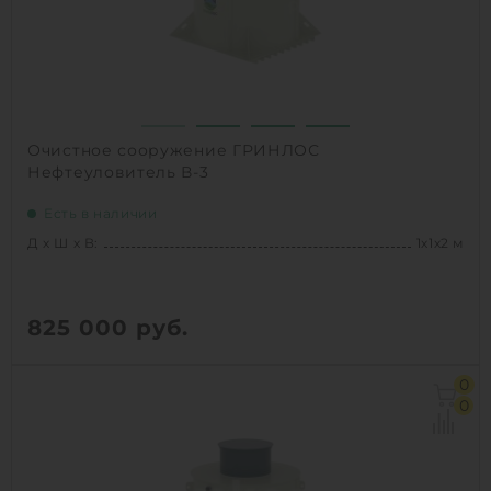
Очистное сооружение ГРИНЛОС
Нефтеуловитель В-3
Есть в наличии
Д х Ш х В:
1х1х2 м
825 000
руб.
Д х Ш х В:
1х1х2 м
0
Объем:
1 м3
0
1
КУПИТЬ