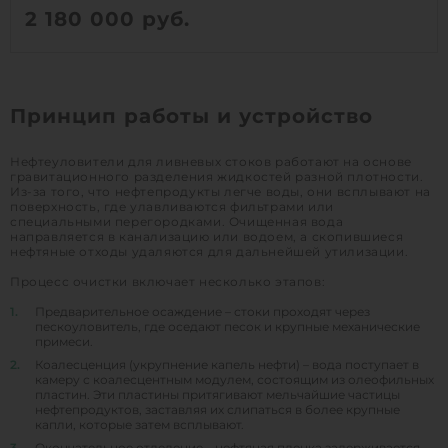
2 180 000
руб.
Д х Ш х В:
2.4х2.4х3 м
Объем:
10.4 м3
Принцип работы и устройство
1
КУПИТЬ
Нефтеуловители для ливневых стоков работают на основе
гравитационного разделения жидкостей разной плотности.
Из-за того, что нефтепродукты легче воды, они всплывают на
поверхность, где улавливаются фильтрами или
специальными перегородками. Очищенная вода
направляется в канализацию или водоем, а скопившиеся
нефтяные отходы удаляются для дальнейшей утилизации.
Процесс очистки включает несколько этапов:
1.
Предварительное осаждение – стоки проходят через
пескоуловитель, где оседают песок и крупные механические
примеси.
2.
Коалесценция (укрупнение капель нефти) – вода поступает в
камеру с коалесцентным модулем, состоящим из олеофильных
пластин. Эти пластины притягивают мельчайшие частицы
нефтепродуктов, заставляя их слипаться в более крупные
капли, которые затем всплывают.
3.
Окончательное отделение – нефтяная пленка задерживается