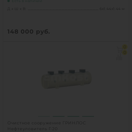
Есть в наличии
Д х Ш х В:
6х1.44х1.44 м
148 000
руб.
Д х Ш х В:
6х1.44х1.44 м
0
Объем:
9.4 м3
0
1
КУПИТЬ
Очистное сооружение ГРИНЛОС
Нефтеуловитель Г-20