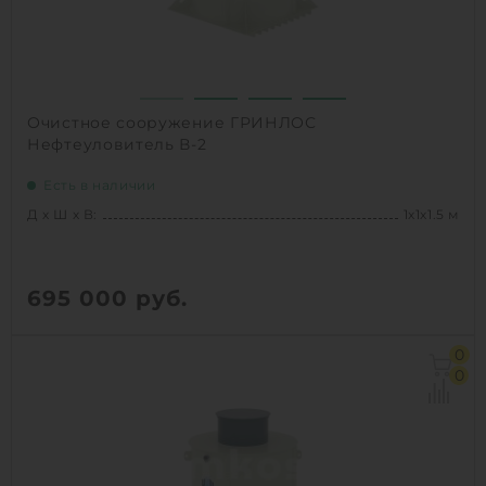
Очистное сооружение ГРИНЛОС
Нефтеуловитель В-2
Есть в наличии
Д х Ш х В:
1х1х1.5 м
695 000
руб.
Д х Ш х В:
1х1х1.5 м
0
Объем:
0.7 м3
0
1
КУПИТЬ