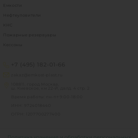
Емкости
Нефтеуловители
КНС
Пожарные резервуары
Кессоны
+7 (495) 182-01-66
zakaz@emkost-plast.ru
108811, город Москва,
ш. Киевское, км 22-Й, двлд. 4 стр. 2
Время работы: пн-пт 9:00-18:00
ИНН: 9724018440
ОГРН: 1207700277400
Политика хранения и обработки персональных