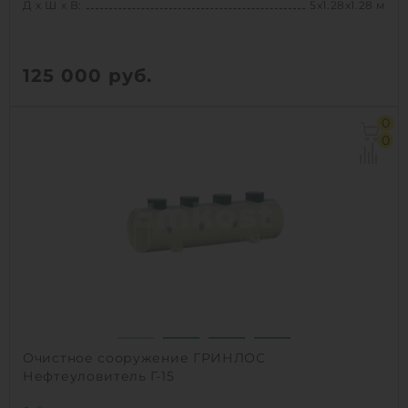
Д х Ш х В:
5х1.28х1.28 м
125 000
руб.
Д х Ш х В:
5х1.28х1.28 м
0
Объем:
4.9 м3
0
1
КУПИТЬ
Очистное сооружение ГРИНЛОС
Нефтеуловитель Г-15