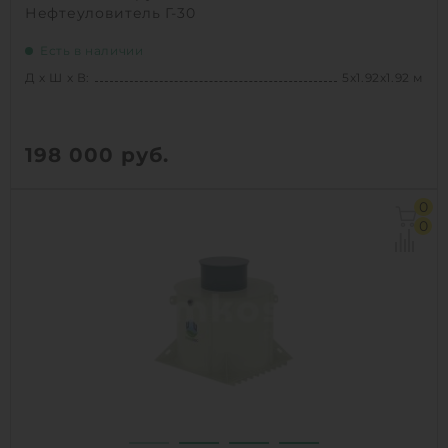
Нефтеуловитель Г-30
Есть в наличии
Д х Ш х В:
5х1.92х1.92 м
198 000
руб.
Д х Ш х В:
5х1.92х1.92 м
0
Объем:
13.9 м3
0
1
КУПИТЬ