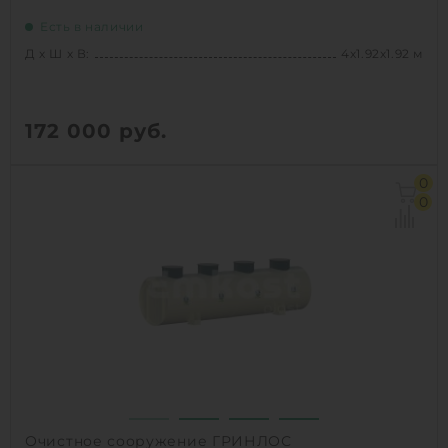
Есть в наличии
Д х Ш х В:
4х1.92х1.92 м
172 000
руб.
Д х Ш х В:
4х1.92х1.92 м
0
Объем:
11 м3
0
1
КУПИТЬ
Очистное сооружение ГРИНЛОС