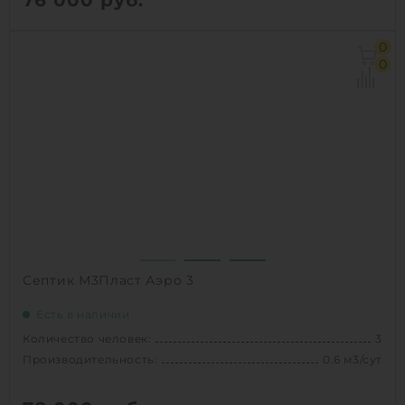
76 000
руб.
Количество человек:
4
0
Производительность:
0.8 м3/сут
0
Д х Ш х В:
1.97х0.98х2.1 м
Вес:
130 кг
Проживание:
постоянное
1
КУПИТЬ
Септик М3Пласт Аэро 3
Есть в наличии
Количество человек:
3
Производительность:
0.6 м3/сут