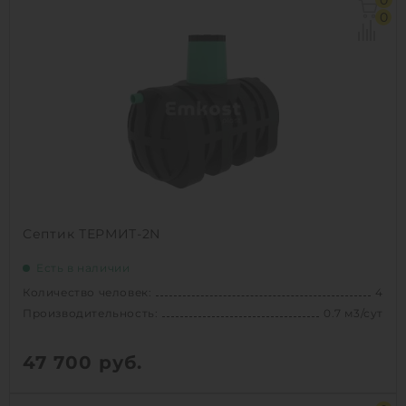
0
Залповый сброс:
280 л
0
Производительность:
1 м3/сут
Д х Ш х В:
1.5х1.5х1.5 м
Вес:
77 кг
Проживание:
сезонное
1
КУПИТЬ
Септик ТЕРМИТ-2N
Есть в наличии
Количество человек:
4
Производительность:
0.7 м3/сут
47 700
руб.
Количество человек:
4