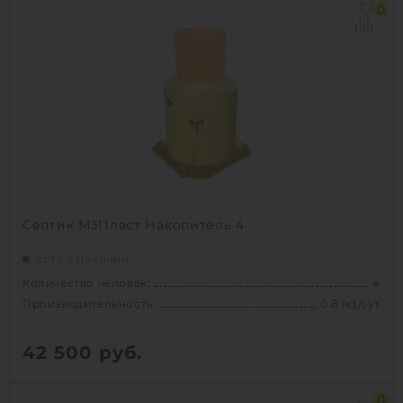
Производительность:
0.4 м3/сут
0
Д х Ш х В:
1.37х1.16х1.58 м
Вес:
80 кг
Проживание:
постоянное
1
КУПИТЬ
Септик М3Пласт Накопитель 4
Есть в наличии
Количество человек:
4
Производительность:
0.8 м3/сут
42 500
руб.
Количество человек:
4
0