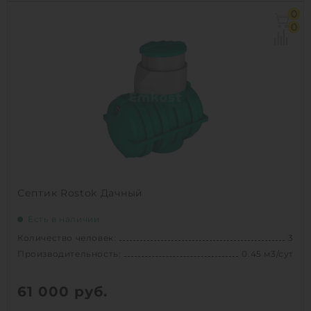
Количество человек:
6
0
Производительность:
1 м3/сут
0
Д х Ш х В:
1.91х1.155х2.005 м
Вес:
100 кг
Проживание:
постоянное
1
КУПИТЬ
Септик Rostok Дачный
Есть в наличии
Количество человек:
3
Производительность:
0.45 м3/сут
61 000
руб.