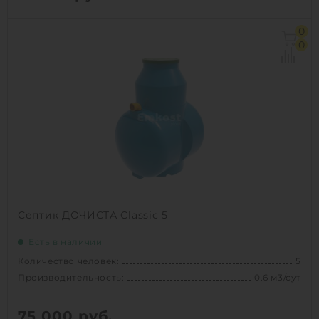
Количество человек:
5
0
Производительность:
1 м3/сут
0
Д х Ш х В:
2х1.155х2.005 м
Вес:
135 кг
Проживание:
постоянное
1
КУПИТЬ
Септик ДОЧИСТА Classic 5
Есть в наличии
Количество человек:
5
Производительность:
0.6 м3/сут
75 000
руб.