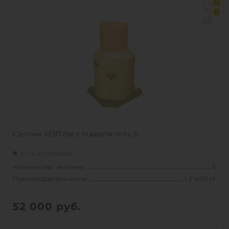
0
Производительность:
0.7 м3/сут
0
Д х Ш х В:
1.45х1.155х2.005 м
Вес:
80 кг
Проживание:
постоянное
1
КУПИТЬ
Септик М3Пласт Накопитель 6
Есть в наличии
Количество человек:
6
Производительность:
1.2 м3/сут
52 000
руб.
Количество человек:
6