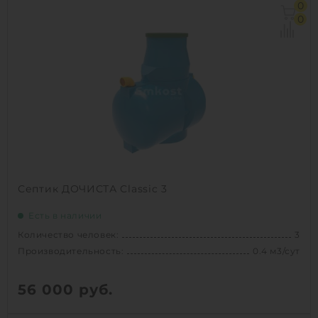
0
Залповый сброс:
340 л
0
Производительность:
1.2 м3/сут
Д х Ш х В:
1.5х1.5х1.65 м
Вес:
86 кг
Проживание:
сезонное
1
КУПИТЬ
Септик ДОЧИСТА Classic 3
Есть в наличии
Количество человек:
3
Производительность:
0.4 м3/сут
56 000
руб.