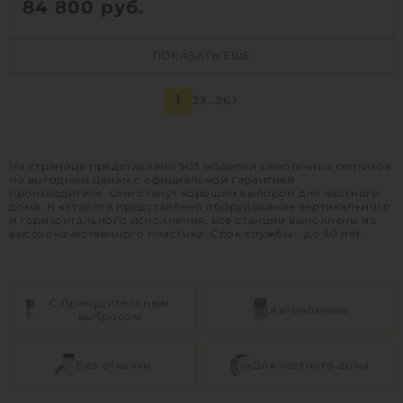
84 800
руб.
Количество человек:
2
ПОКАЗАТЬ ЕЩЕ
Залповый сброс:
110 л
Производительность:
0.65 м3/сут
1
2
3
...
26
Энергопотребление:
1.2 кВт/сут
Д х Ш х В:
0.87х0.87х1.62 м
Вес:
59 кг
На странице представлено 503 моделей самотечных септиков
по выгодным ценам с официальной гарантией
Проживание:
постоянное
производителя. Они станут хорошим выбором для частного
дома. В каталоге представлено оборудование вертикального
и горизонтального исполнения, все станции выполнены из
высококачественного пластика. Срок службы – до 50 лет.
1
КУПИТЬ
С принудительным
Автономные
выбросом
Без откачки
Для частного дома