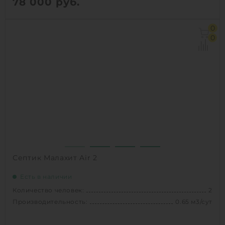
78 000
руб.
Количество человек:
3
0
Залповый сброс:
150 л
0
Производительность:
0.6 м3/сут
Энергопотребление:
1.5 кВт/сут
Д х Ш х В:
1.5х1.5х1.1 м
Вес:
53 кг
Проживание:
постоянное
1
КУПИТЬ
Септик Малахит Air 2
Есть в наличии
Количество человек:
2
Производительность:
0.65 м3/сут