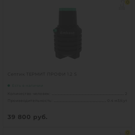
Залповый сброс:
180 л
0
Производительность:
0.6 м3/сут
Д х Ш х В:
1.5х1.5х1.2 м
Вес:
59 кг
Проживание:
сезонное
1
КУПИТЬ
Септик ТЕРМИТ ПРОФИ 1.2 S
Есть в наличии
Количество человек:
2
Производительность:
0.4 м3/сут
39 800
руб.
Количество человек:
2
0