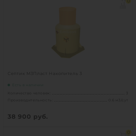
Производительность:
0.4 м3/сут
0
Д х Ш х В:
1.26х1.16х1.52 м
Вес:
55 кг
Проживание:
постоянное
1
КУПИТЬ
Септик М3Пласт Накопитель 3
Есть в наличии
Количество человек:
3
Производительность:
0.6 м3/сут
38 900
руб.
Количество человек:
3
0