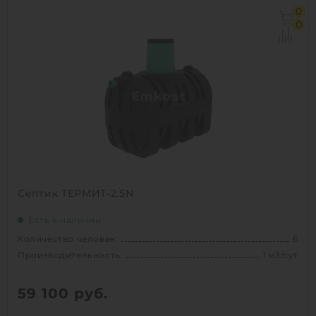
Количество человек:
2
0
Производительность:
0.5 м3/сут
0
Д х Ш х В:
1.635х0.785х2 м
Вес:
105 кг
Проживание:
постоянное
1
КУПИТЬ
Септик ТЕРМИТ-2.5N
Есть в наличии
Количество человек:
6
Производительность:
1 м3/сут
59 100
руб.