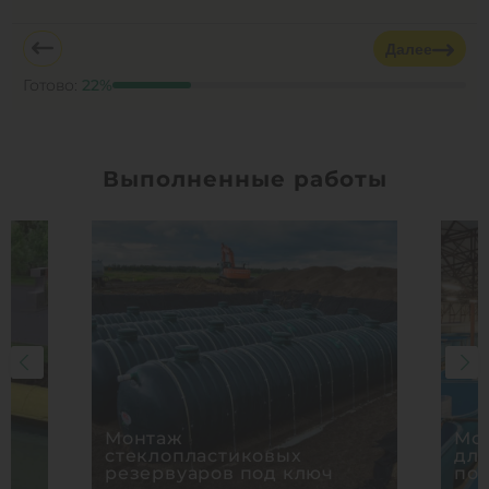
Далее
Готово:
22
%
Выполненные работы
Монтаж
Мон
стеклопластиковых
дл
резервуаров под ключ
по