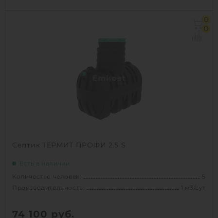
Количество человек:
7
0
Производительность:
1.4 м3/сут
0
Д х Ш х В:
2.25х1.155х1.91 м
Вес:
120 кг
Проживание:
постоянное
1
КУПИТЬ
Септик ТЕРМИТ ПРОФИ 2.5 S
Есть в наличии
Количество человек:
5
Производительность:
1 м3/сут
74 100
руб.