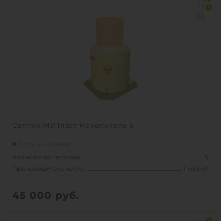
Залповый сброс:
230 л
0
Производительность:
0.8 м3/сут
Д х Ш х В:
1.5х1.5х1.3 м
Вес:
65 кг
Проживание:
сезонное
1
КУПИТЬ
Септик М3Пласт Накопитель 5
Есть в наличии
Количество человек:
5
Производительность:
1 м3/сут
45 000
руб.
Количество человек:
5