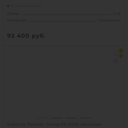
Есть в наличии
Объем:
3 м3
Материал:
Полиэтилен
92 400
руб.
Объем:
3 м3
0
Материал:
Полиэтилен
0
1
КУПИТЬ
Емкость Polimer Group SN 3000 (зелёная)