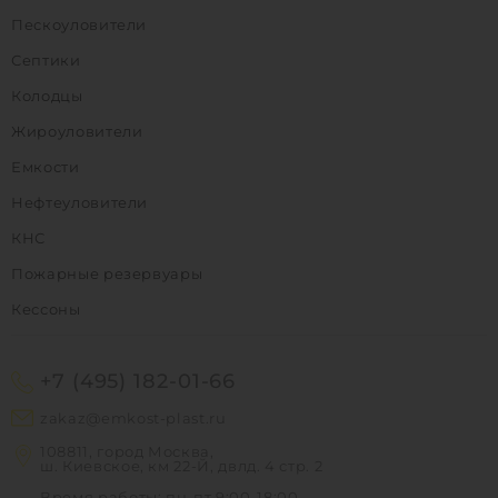
Пескоуловители
Септики
Колодцы
Жироуловители
Емкости
Нефтеуловители
КНС
Пожарные резервуары
Кессоны
+7 (495) 182-01-66
zakaz@emkost-plast.ru
108811, город Москва,
ш. Киевское, км 22-Й, двлд. 4 стр. 2
Время работы: пн-пт 9:00-18:00