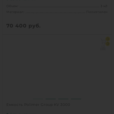
Объем:
3 м3
Материал:
Полиэтилен
70 400
руб.
Объем:
3 м3
0
Диаметр:
1.54 м
0
Материал:
Полиэтилен
Вес:
75 кг
1
КУПИТЬ
Емкость Polimer Group KV 3000