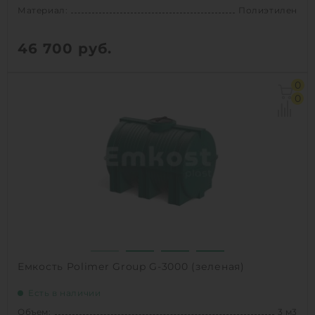
Материал:
Полиэтилен
46 700
руб.
Объем:
3 м3
0
Диаметр:
1.55 м
0
Материал:
Полиэтилен
Вес:
76 кг
Способ установки:
наземный
1
КУПИТЬ
Емкость Polimer Group G-3000 (зеленая)
Есть в наличии
Объем:
3 м3