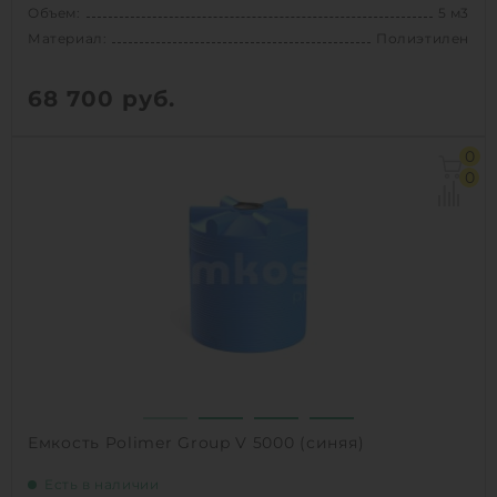
Объем:
5 м3
Материал:
Полиэтилен
68 700
руб.
Объем:
5 м3
0
Диаметр:
1.84 м
0
Материал:
Полиэтилен
Вес:
111 кг
Способ установки:
наземный
1
КУПИТЬ
Емкость Polimer Group V 5000 (синяя)
Есть в наличии