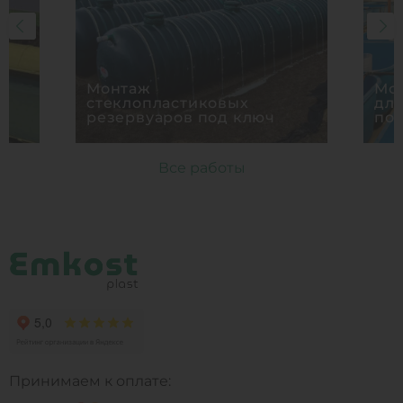
Монтаж
Мон
стеклопластиковых
дл
резервуаров под ключ
по
Все работы
Принимаем к оплате: