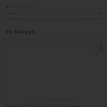
Есть в наличии
Объем:
5 м3
Материал:
Полиэтилен
95 100
руб.
Объем:
5 м3
0
Материал:
Полиэтилен
0
Способ установки:
наземный
1
КУПИТЬ
Емкость Polimer Group G-5000 (черная)