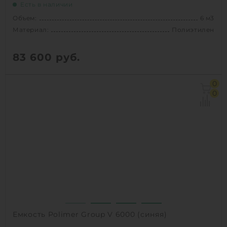
Есть в наличии
Объем:
6 м3
Материал:
Полиэтилен
83 600
руб.
Объем:
6 м3
0
Диаметр:
1.84 м
0
Материал:
Полиэтилен
Вес:
136 кг
Способ установки:
наземный
1
КУПИТЬ
Емкость Polimer Group V 6000 (синяя)