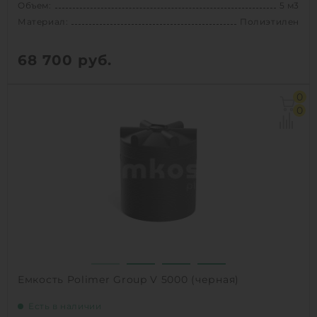
Объем:
5 м3
Материал:
Полиэтилен
68 700
руб.
Объем:
5 м3
0
Диаметр:
1.84 м
0
Материал:
Полиэтилен
Вес:
111 кг
Способ установки:
наземный
1
КУПИТЬ
Емкость Polimer Group V 5000 (черная)
Есть в наличии