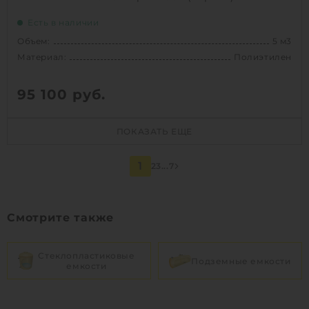
Есть в наличии
Объем:
5 м3
Материал:
Полиэтилен
95 100
руб.
Объем:
5 м3
ПОКАЗАТЬ ЕЩЕ
Материал:
Полиэтилен
Способ установки:
наземный
1
2
3
...
7
1
КУПИТЬ
Смотрите также
Стеклопластиковые
Подземные емкости
емкости