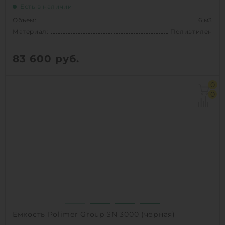
Есть в наличии
Объем:
6 м3
Материал:
Полиэтилен
83 600
руб.
Объем:
6 м3
0
Диаметр:
1.84 м
0
Материал:
Полиэтилен
Вес:
136 кг
Способ установки:
наземный
1
КУПИТЬ
Емкость Polimer Group SN 3000 (чёрная)