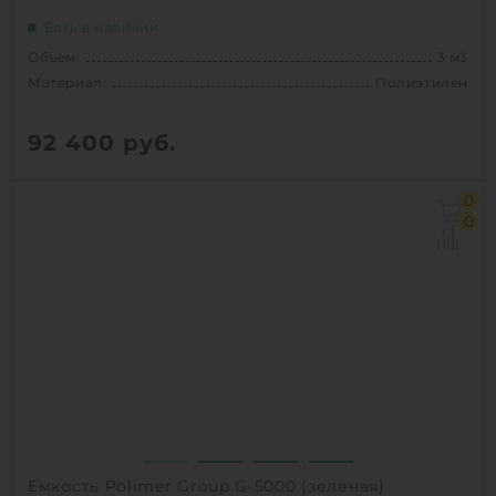
Есть в наличии
Объем:
3 м3
Материал:
Полиэтилен
92 400
руб.
Объем:
3 м3
0
Материал:
Полиэтилен
0
1
КУПИТЬ
Емкость Polimer Group G-5000 (зеленая)