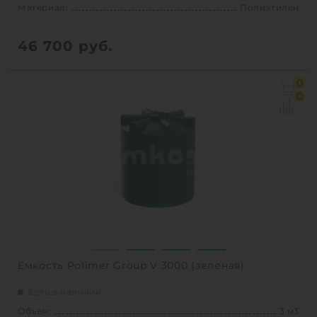
Материал:
Полиэтилен
46 700
руб.
Объем:
3 м3
0
Диаметр:
1.55 м
0
Материал:
Полиэтилен
Вес:
76 кг
Способ установки:
наземный
1
КУПИТЬ
Емкость Polimer Group V 3000 (зеленая)
Есть в наличии
Объем:
3 м3