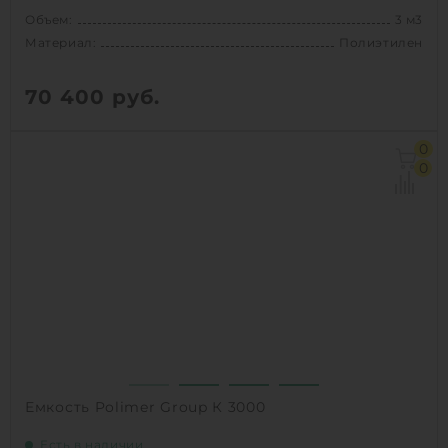
Объем:
3 м3
Материал:
Полиэтилен
70 400
руб.
Объем:
3 м3
0
Материал:
Полиэтилен
0
1
КУПИТЬ
Емкость Polimer Group К 3000
Есть в наличии