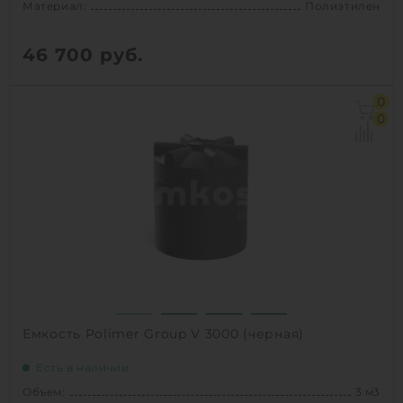
Материал:
Полиэтилен
46 700
руб.
Объем:
3 м3
0
Диаметр:
1.55 м
0
Материал:
Полиэтилен
Вес:
76 кг
Способ установки:
наземный
1
КУПИТЬ
Емкость Polimer Group V 3000 (черная)
Есть в наличии
Объем:
3 м3