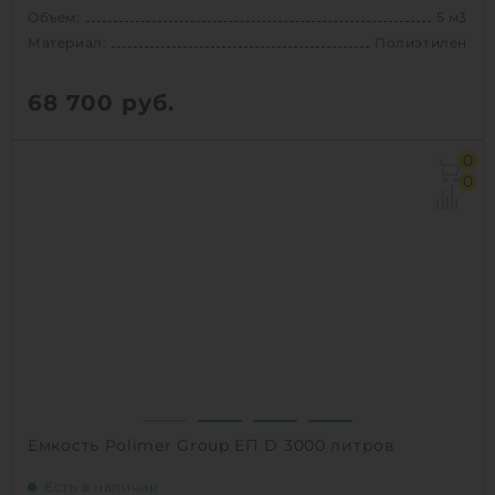
Объем:
5 м3
Материал:
Полиэтилен
68 700
руб.
Объем:
5 м3
0
Диаметр:
1.84 м
0
Материал:
Полиэтилен
Вес:
111 кг
Способ установки:
наземный
1
КУПИТЬ
Емкость Polimer Group ЕП D 3000 литров
Есть в наличии