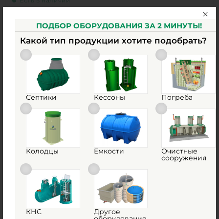
Есть в наличии
Объем:
3 м3
ПОДБОР ОБОРУДОВАНИЯ ЗА 2 МИНУТЫ!
Материал:
Полиэтилен
Какой тип продукции хотите подобрать?
81 400
руб.
Объем:
3 м3
0
Диаметр:
2 м
0
Септики
Кессоны
Погреба
Материал:
Полиэтилен
Вес:
90 кг
1
КУПИТЬ
Колодцы
Емкости
Очистные
сооружения
Емкость Polimer Group V 6000 (зеленая)
КНС
Другое
оборудование