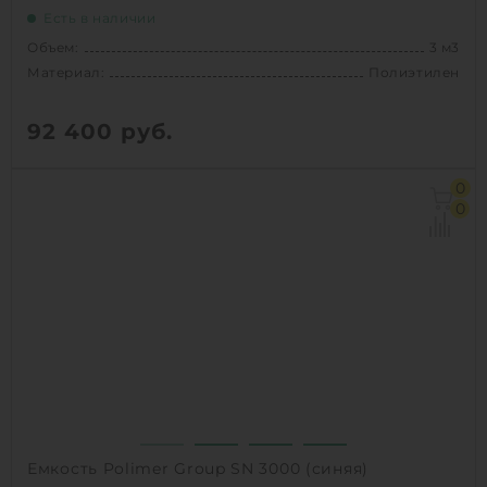
Есть в наличии
Объем:
3 м3
Материал:
Полиэтилен
92 400
руб.
Объем:
3 м3
0
Материал:
Полиэтилен
0
1
КУПИТЬ
Емкость Polimer Group SN 3000 (синяя)