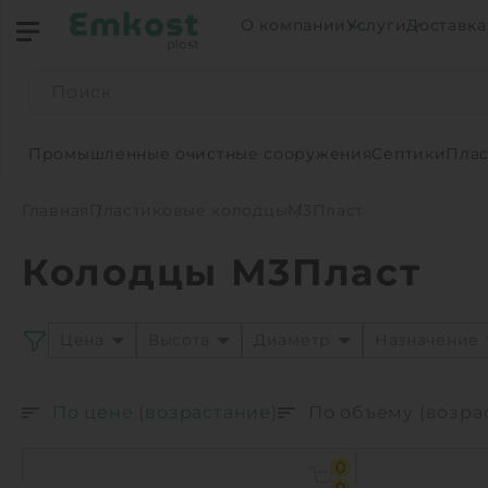
О компании
Услуги
Доставка
Промышленные очистные сооружения
Септики
Плас
Главная
Пластиковые колодцы
М3Пласт
Колодцы М3Пласт
Цена
Высота
Диаметр
Назначение
По цене (возрастание)
По объему (возра
0