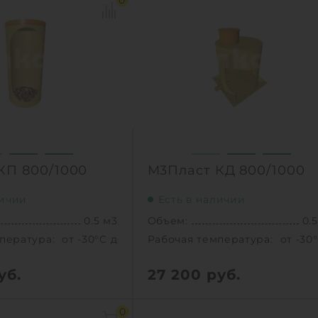
0
КП 800/1000
М3Пласт КД 800/1000
личии
Есть в наличии
0.5 м3
Объем:
0.
пература:
от -30°C до +30°C C
Рабочая температура:
от -30
уб.
27 200
руб.
0.5 м3
Объем:
0.
0