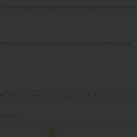
Калькуляторы
 и оплата
Гарантия
Наши работы
Отзывы
К
тиковые резервуары
Противопожарные резервуары
Материал
Производитель
стание)
0