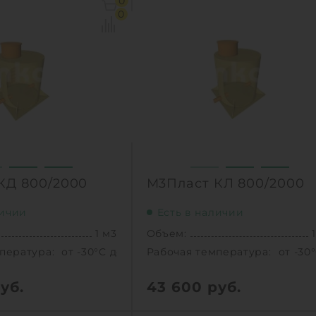
0
пература:
от -30°C до +30°C C
Рабочая температура:
от -30
0
0.8 м
Диаметр:
0
 горловины:
1000 мм
Высота без горловины:
1000
33 кг
Вес:
3
1
КУПИТЬ
КУПИТ
КД 800/2000
М3Пласт КЛ 800/2000
личии
Есть в наличии
1 м3
Объем:
пература:
от -30°C до +30°C C
Рабочая температура:
от -30
уб.
43 600
руб.