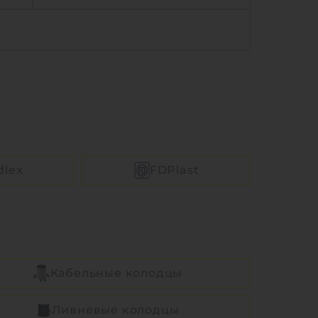
5 м3
Объем:
1.5 м3
°C до +30°C C
Рабочая температура:
от -30°C до +30°C C
.8 м
Диаметр:
0.8 м
 мм
Высота без горловины:
3000 мм
8 кг
Вес:
98 кг
1
Ь
КУПИТЬ
dlex
FDPlast
Кабельные колодцы
Ливневые колодцы