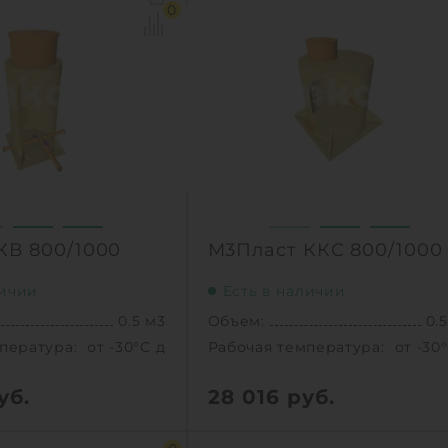
пература:
от -30°C до +30°C C
Рабочая температура:
от -30
0
0.8 м
Диаметр:
0
 горловины:
1000 мм
Высота без горловины:
1000
33 кг
Вес:
3
1
КУПИТЬ
КУПИТ
КВ 800/1000
М3Пласт ККС 800/1000
личии
Есть в наличии
0.5 м3
Объем:
0.
пература:
от -30°C до +30°C C
Рабочая температура:
от -30
уб.
28 016
руб.
0.5 м3
Объем:
0.