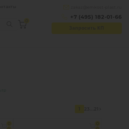
онтакты
zakaz@emkost-plast.ru
+7 (495) 182-01-66
0
Запросить КП
1
2
3
...
21
0
0