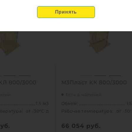
1 м3
Объем:
1.
0
пература:
от -30°C до +30°C C
Рабочая температура:
от -30
0
0.8 м
Диаметр:
0
 горловины:
2000 мм
Высота без горловины:
3000
65 кг
Вес:
9
1
КУПИТЬ
КУПИТ
КЛ 800/3000
М3Пласт КК 800/3000
личии
Есть в наличии
1.5 м3
Объем:
1.
пература:
от -30°C до +30°C C
Рабочая температура:
от -30
уб.
66 054
руб.