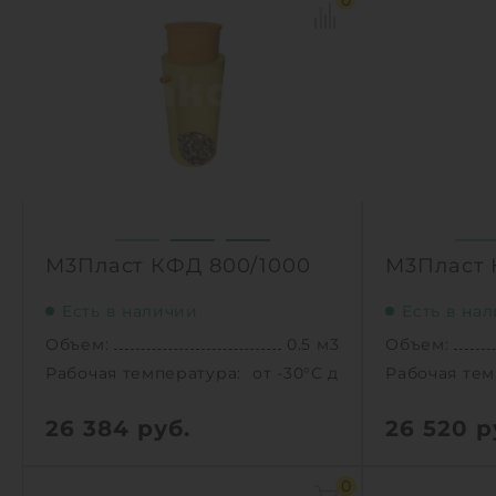
0
М3Пласт КФД 800/1000
М3Пласт 
Есть в наличии
Есть в на
Объем:
0.5 м3
Объем:
Рабочая температура:
от -30°C до +30°C C
Рабочая тем
26 384
руб.
26 520
р
Объем:
0.5 м3
Объем:
0