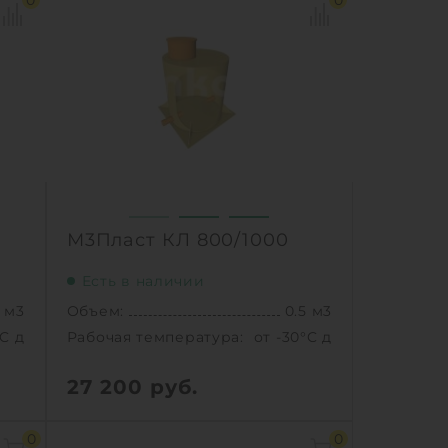
0
0
М3Пласт КЛ 800/1000
Есть в наличии
5 м3
Объем:
0.5 м3
°C до +30°C C
Рабочая температура:
от -30°C до +30°C C
27 200
руб.
5 м3
Объем:
0.5 м3
0
0