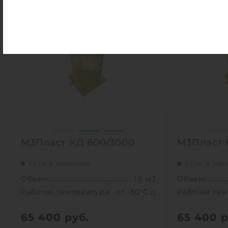
Объем:
1 м3
Объем:
0
Рабочая температура:
от -30°C до +30°C C
Рабочая тем
0
Диаметр:
0.8 м
Диаметр:
Высота без горловины:
2000 мм
Высота без
Вес:
65 кг
Вес:
1
1
КУПИТЬ
М3Пласт КД 800/3000
М3Пласт 
Есть в наличии
Есть в на
Объем:
1.5 м3
Объем:
Рабочая температура:
от -30°C до +30°C C
Рабочая тем
65 400
руб.
65 400
р