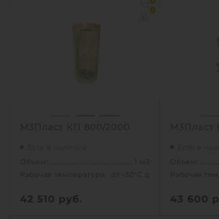
0
Рабочая температура:
от -30°C до +30°C C
Рабочая тем
0
Диаметр:
0.8 м
Диаметр:
Высота без горловины:
1000 мм
Высота без
Вес:
33 кг
Вес:
1
1
КУПИТЬ
М3Пласт КП 800/2000
М3Пласт 
Есть в наличии
Есть в на
Объем:
1 м3
Объем:
Рабочая температура:
от -30°C до +30°C C
Рабочая тем
42 510
руб.
43 600
р