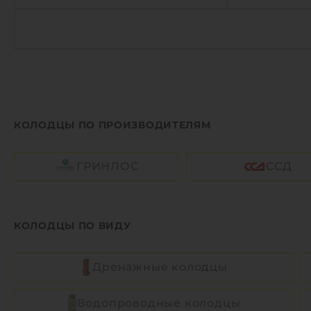
Объем:
1.5 м3
Объем:
Рабочая температура:
от -30°C до +30°C C
Рабочая тем
Диаметр:
0.8 м
Диаметр:
Высота без горловины:
3000 мм
Высота без
Вес:
98 кг
Вес:
КОЛОДЦЫ ПО ПРОИЗВОДИТЕЛЯМ
1
1
КУПИТЬ
ГРИНЛОС
ССД
КОЛОДЦЫ ПО ВИДУ
Дренажные колодцы
Водопроводные колодцы