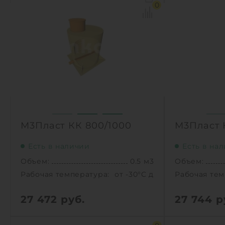
Рабочая температура:
от -30°C до +30°C C
Рабочая тем
0
Диаметр:
0.8 м
Диаметр:
Высота без горловины:
1000 мм
Высота без
Вес:
33 кг
Вес:
1
1
КУПИТЬ
М3Пласт КК 800/1000
М3Пласт 
Есть в наличии
Есть в на
Объем:
0.5 м3
Объем:
Рабочая температура:
от -30°C до +30°C C
Рабочая тем
27 472
руб.
27 744
р
Объем:
0.5 м3
Объем: