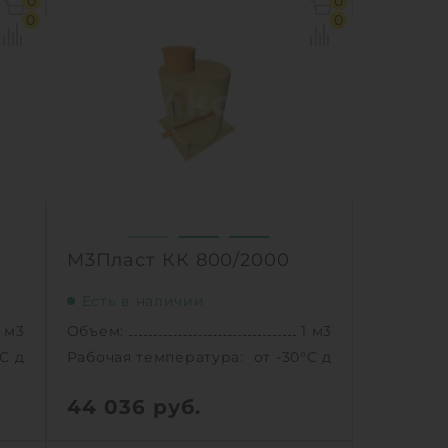
0
0
°C до +30°C C
Рабочая температура:
от -30°C до +30°C C
0
0
.8 м
Диаметр:
0.8 м
 мм
Высота без горловины:
2000 мм
3 кг
Вес:
65 кг
1
Ь
КУПИТЬ
М3Пласт КК 800/2000
Есть в наличии
1 м3
Объем:
1 м3
°C до +30°C C
Рабочая температура:
от -30°C до +30°C C
44 036
руб.