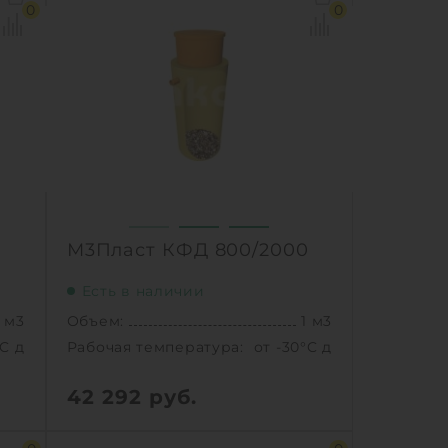
°C до +30°C C
Рабочая температура:
от -30°C до +30°C C
0
0
.8 м
Диаметр:
0.8 м
 мм
Высота без горловины:
1000 мм
3 кг
Вес:
33 кг
1
Ь
КУПИТЬ
М3Пласт КФД 800/2000
Есть в наличии
5 м3
Объем:
1 м3
°C до +30°C C
Рабочая температура:
от -30°C до +30°C C
42 292
руб.
5 м3
Объем:
1 м3