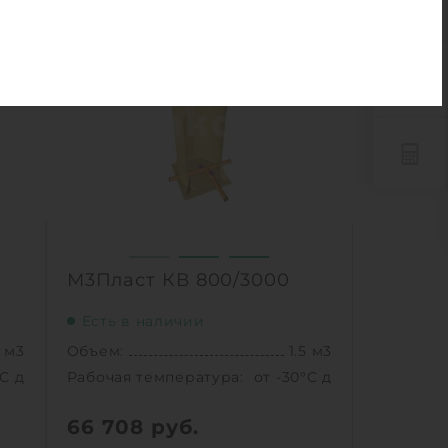
5 м3
Объем:
1.5 м3
0
0
°C до +30°C C
Рабочая температура:
от -30°C до +30°C C
0
0
.8 м
Диаметр:
0.8 м
 мм
Высота без горловины:
3000 мм
8 кг
Вес:
98 кг
1
Ь
КУПИТЬ
М3Пласт КВ 800/3000
Есть в наличии
5 м3
Объем:
1.5 м3
°C до +30°C C
Рабочая температура:
от -30°C до +30°C C
66 708
руб.