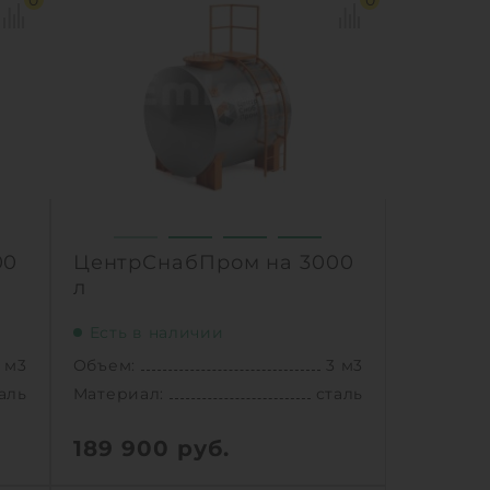
0
0
00
ЦентрСнабПром на 3000
л
Есть в наличии
 м3
Объем:
3 м3
аль
Материал:
сталь
189 900
руб.