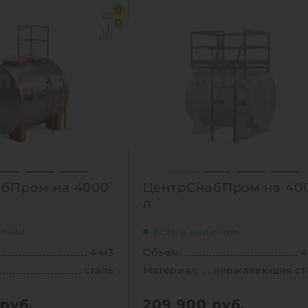
5 м3
Объем:
3
0
сталь
Материал:
ст
0
950 кг
Вес:
70
1
КУПИТЬ
КУПИТ
бПром на 4000
ЦентрСнабПром на 40
л
личии
Есть в наличии
4 м3
Объем:
4
сталь
Материал:
нержавеющая ст
руб.
209 900
руб.