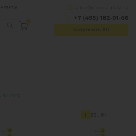
онтакты
zakaz@emkost-plast.ru
+7 (495) 182-01-66
0
Запросить КП
1
2
3
...
8
0
0