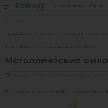
О компании
Услуги
Доставка
Промышленные очистные сооружения
Септики
Плас
Главная
Емкости и резервуары
ЦентрСнабПром
Металлические емк
Цена
Объем
Материал
Способ уст
По цене (возрастание)
По объему (возра
0