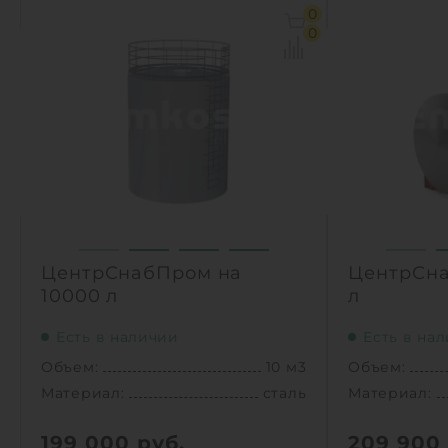
Объем:
3 м3
Объем:
0
Материал:
сталь/нержавеющая сталь
Материал:
0
Вес:
700 кг
Вес:
1
1
КУПИТЬ
ЦентрСнабПром на
ЦентрСна
10000 л
л
Есть в наличии
Есть в на
Объем:
10 м3
Объем:
Материал:
сталь
Материал:
199 000
руб.
209 900