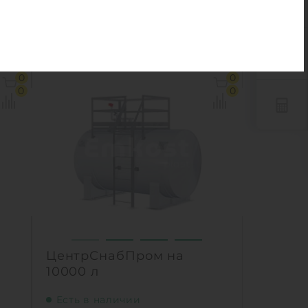
аль
Материал:
сталь
246 000
руб.
 м3
Объем:
15 м3
0
0
аль
Материал:
сталь
0
0
0 кг
Вес:
1750 кг
ный
1
КУПИТЬ
Ь
ЦентрСнабПром на
10000 л
Есть в наличии