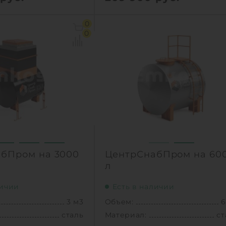
4 м3
Объем:
4
0
сталь
Материал:
нержавеющая ст
0
850 кг
Вес:
85
новки:
наземный /
Способ установки:
наземны
подземный
подзем
1
КУПИТЬ
КУПИТ
бПром на 3000
ЦентрСнабПром на 60
л
личии
Есть в наличии
3 м3
Объем:
6
сталь
Материал:
ст