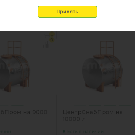
сталь
Материал:
ст
руб.
243 600
руб.
7 м3
Объем:
8
0
сталь
Материал:
ст
0
1150 кг
Вес:
125
Способ установки:
назем
КУПИТЬ
1
КУПИТ
бПром на 9000
ЦентрСнабПром на
10000 л
личии
Есть в наличии