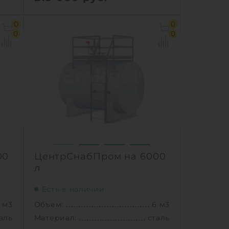
 м3
Объем:
5 м3
0
0
аль
Материал:
сталь
0
0
0 кг
Вес:
950 кг
й /
ный
1
КУПИТЬ
Ь
00
ЦентрСнабПром на 6000
л
Есть в наличии
 м3
Объем:
6 м3
аль
Материал:
сталь