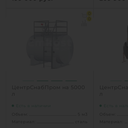
Объем:
10 м3
Объем:
0
Материал:
сталь
Материал:
0
Вес:
1450 кг
Вес:
Способ уста
1
КУПИТЬ
1
ЦентрСнабПром на 5000
ЦентрСна
л
л
Есть в наличии
Есть в на
Объем:
5 м3
Объем:
Материал:
сталь
Материал: