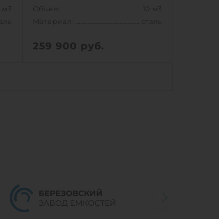
0 м3
Объем:
10 м3
аль
Материал:
сталь
259 900
руб.
0 м3
Объем:
10 м3
аль
Материал:
сталь
0 кг
1
КУПИТЬ
Ь