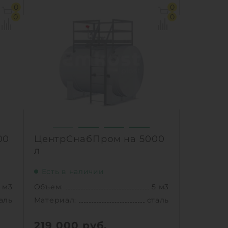
 м3
Объем:
3 м3
0
0
аль
Материал:
сталь
0
0
0 кг
Вес:
700 кг
Способ установки:
наземный /
подземный
Ь
1
КУПИТЬ
00
ЦентрСнабПром на 5000
л
Есть в наличии
 м3
Объем:
5 м3
аль
Материал:
сталь
219 000
руб.