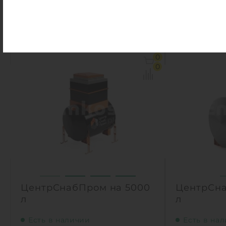
Материал:
сталь
Материал:
236 000
руб.
236 000
Объем:
7 м3
Объем:
0
Материал:
сталь
Материал:
0
Вес:
1150 кг
Вес:
1
1
КУПИТЬ
ЦентрСнабПром на 5000
ЦентрСна
л
л
Есть в наличии
Есть в на