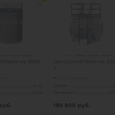
0
бПром на 5000
ЦентрСнабПром на 30
л
личии
Есть в наличии
5 м3
Объем:
3
сталь
Материал:
ст
руб.
189 900
руб.