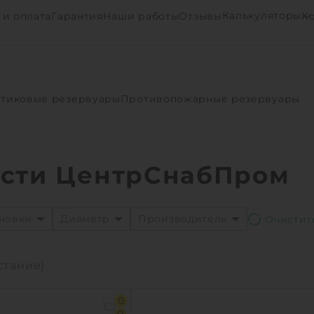
Калькуляторы
 и оплата
Гарантия
Наши работы
Отзывы
К
тиковые резервуары
Противопожарные резервуары
ости ЦентрСнабПром
ановки
Диаметр
Производитель
стание)
0