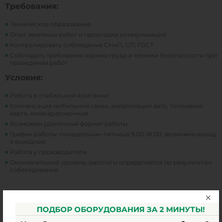
Tребования:
Техническое образование
Опыт земляных работ и прокладки коммуникаций
Контролировать соблюдение СНиП, СП, ГОСТ
Соблюдать требования охраны труда и техники безопасности при
проведении работ
Условия:
Работа в стабильной компании
Компенсация мобильной связи, амортизация авто, топливная
карта, командировочные
Возможен удалённый формат работы
График работы: понедельник-пятница 9.00-18.00, возможен выход
в выходные
Работа у производителя
Окончательный уровень зарплаты определяется по результатам
собеседования
ПОДБОР ОБОРУДОВАНИЯ ЗА 2 МИНУТЫ!
Отправьте резюме на электронную почту