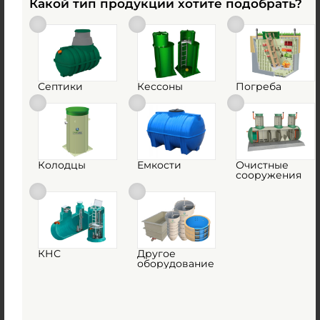
zakaz@emkost-plast.ru
Какой тип продукции хотите подобрать?
Септики
Кессоны
Погреба
Колодцы
Емкости
Очистные
сооружения
Принимаем к оплате:
Банки-партнеры:
КНС
Другое
оборудование
О компании
Реквизиты
Вакансии
Услуги