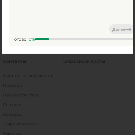
Сертификаты
Монтаж
Гарантия
Наши работы
Отзывы
Дилерам
Далее
Доставка и оплата
Карта сайта
Готово:
0
%
Обмен и возврат
Акции
Как купить
Наши клиенты
Контакты
Опросные листы
Очистные сооружения
Погреба
Пескоуловители
Септики
Колодцы
Жироуловители
Емкости