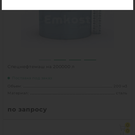
Вес:
58735 кг
Способ установки:
наземный
1
КУПИТЬ
Спецнефтемаш на 200000 л
Поставка под заказ
Объем:
200 м3
Материал:
сталь
по запросу
Объем:
200 м3
0
Материал:
сталь
0