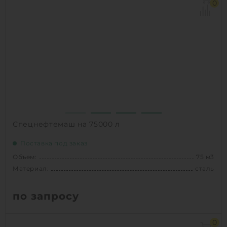
Материал:
сталь
0
Вес:
9397 кг
Способ установки:
Наземное
1
КУПИТЬ
Спецнефтемаш на 75000 л
Поставка под заказ
Объем:
75 м3
Материал:
сталь
по запросу
Объем:
75 м3
0