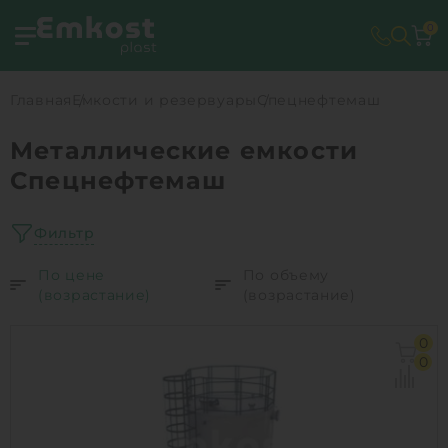
0
Главная
Емкости и резервуары
Спецнефтемаш
Металлические емкости
Спецнефтемаш
Фильтр
По цене
По объему
(возрастание)
(возрастание)
0
0