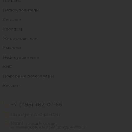
Погреба
Пескоуловители
Септики
Колодцы
Жироуловители
Емкости
Нефтеуловители
КНС
Пожарные резервуары
Кессоны
+7 (495) 182-01-66
zakaz@emkost-plast.ru
108811, город Москва,
ш. Киевское, км 22-Й, двлд. 4 стр. 2