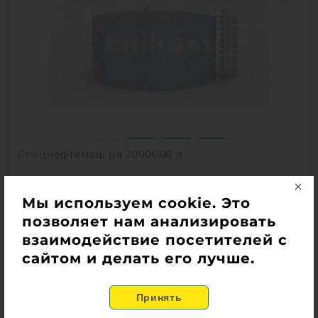
Способ установки:
Наземное
1
КУПИТЬ
Спецнефтемаш на 2000000 л
Поставка под заказ
Объем:
Мы используем cookie. Это
2000 м3
Материал:
сталь
позволяет нам анализировать
взаимодействие посетителей с
по запросу
сайтом и делать его лучше.
Объем:
2000 м3
0
Материал:
сталь
0