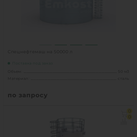
1
КУПИТЬ
Спецнефтемаш на 50000 л
Поставка под заказ
Объем:
50 м3
Материал:
сталь
по запросу
Объем:
50 м3
0
Материал:
сталь
0
Способ установки:
наземное