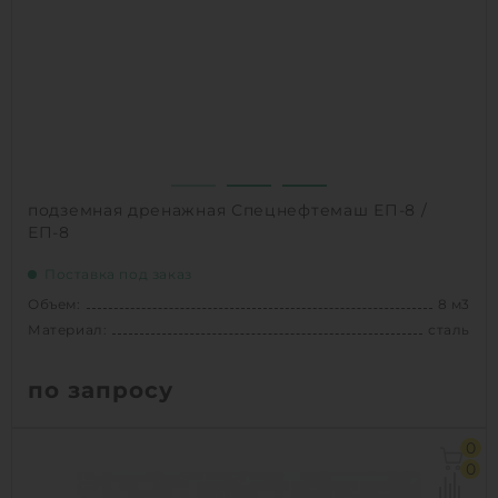
1
КУПИТЬ
подземная дренажная Спецнефтемаш ЕП-8 /
ЕП-8
Поставка под заказ
Объем:
8 м3
Материал:
сталь
по запросу
Объем:
8 м3
0
Материал:
сталь
0
Способ установки:
подземный