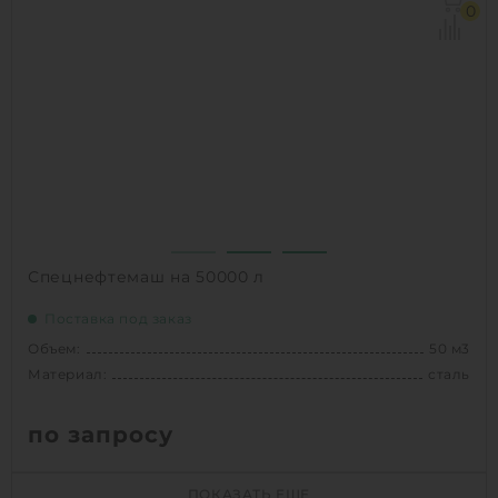
Д х Ш х В:
10.1х3.435х4.68 м
0
Материал:
сталь
Вес:
7920 кг
Способ установки:
наземный
1
КУПИТЬ
Спецнефтемаш на 50000 л
Поставка под заказ
Объем:
50 м3
Материал:
сталь
по запросу
Объем:
50 м3
ПОКАЗАТЬ ЕЩЕ