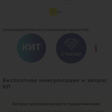
Материал:
сталь
Способ установки:
наземный /
1
2
3
подземный
1
КУПИТЬ
ПРОИЗВОДИТЕЛИ МЕТАЛЛИЧЕСКИХ ЕМКОСТЕЙ
Бесплатная консультация и запрос
КП
Запрос коммерческого предложения
Оставьте описание необходимого оборудования и свои