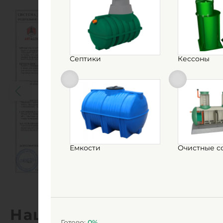
Септики
Кессоны
Емкости
Очистные с
Наши работы
Готово:
0
%