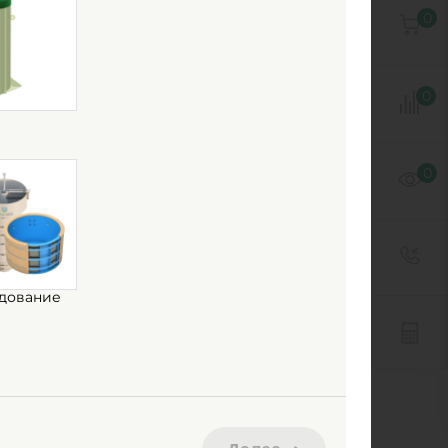
0
0
0
дование