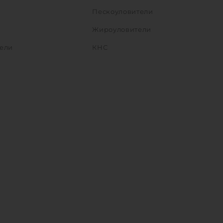
Пескоуловители
Жироуловители
ели
КНС