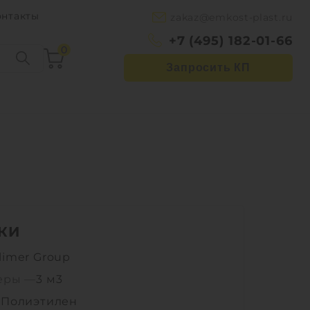
онтакты
zakaz@emkost-plast.ru
+7 (495) 182-01-66
0
Запросить КП
КИ
limer Group
еры —
3 м3
—
Полиэтилен