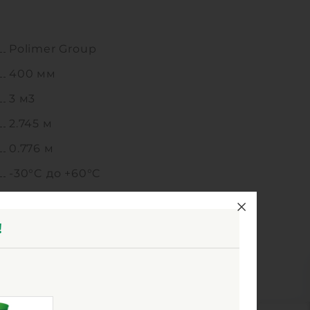
Polimer Group
400 мм
3 м3
2.745 м
0.776 м
-30°C до +60°C
Полиэтилен
прямоугольная
!