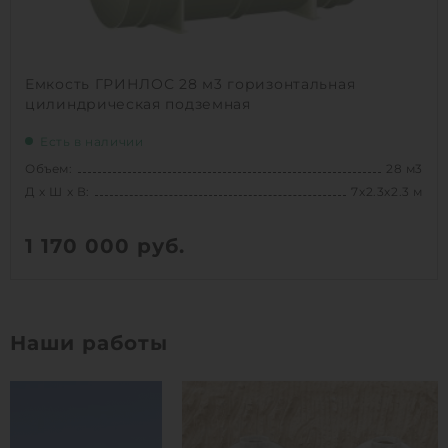
Емкость ГРИНЛОС 28 м3 горизонтальная
цилиндрическая подземная
Есть в наличии
Объем:
28 м3
Д х Ш х В:
7х2.3х2.3 м
1 170 000
руб.
Вес:
985 кг
Д х Ш х В:
7х2.3х2.3 м
Наши работы
Объем:
28 м3
1
КУПИТЬ