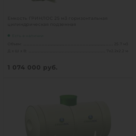
Емкость ГРИНЛОС 25 м3 горизонтальная
цилиндрическая подземная
Есть в наличии
Объем:
25.7 м3
Д х Ш х В:
7х2.2х2.2 м
1 074 000
руб.
Вес:
765.46 кг
Д х Ш х В:
7х2.2х2.2 м
Объем:
25.7 м3
1
КУПИТЬ