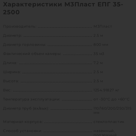
Характеристики М3Пласт ЕПГ 35-
2500
Производитель:
М3Пласт
Диаметр:
2.5 м
Диаметр горловины:
800 мм
Фактический объем камеры:
35 м3
Длина:
7.2 м
Ширина:
2.5 м
Высота:
2.5 м
Вес:
1254.91827 кг
Температура эксплуатации:
от -30°C до +60°C
Диаметр труб (вх/вых):
110/160/200/250/315
мм
Материал корпуса:
стеклопластик
Способ установки:
наземный,
подземный