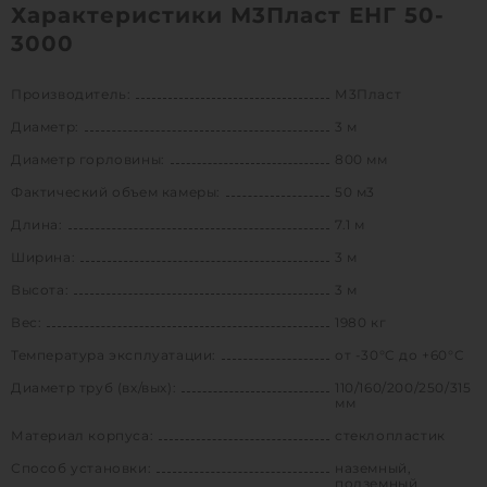
Характеристики М3Пласт ЕНГ 50-
3000
Производитель:
М3Пласт
Диаметр:
3 м
Диаметр горловины:
800 мм
Фактический объем камеры:
50 м3
Длина:
7.1 м
Ширина:
3 м
Высота:
3 м
Вес:
1980 кг
Температура эксплуатации:
от -30°C до +60°C
Диаметр труб (вх/вых):
110/160/200/250/315
мм
Материал корпуса:
стеклопластик
Способ установки:
наземный,
подземный