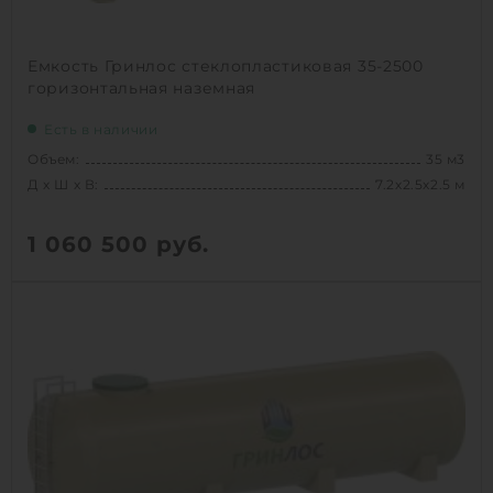
Емкость Гринлос стеклопластиковая 35-2500
горизонтальная наземная
Есть в наличии
Объем:
35 м3
Д х Ш х В:
7.2х2.5х2.5 м
1 060 500
руб.
Вес:
1254.91827 кг
Д х Ш х В:
7.2х2.5х2.5 м
Объем:
35 м3
1
КУПИТЬ