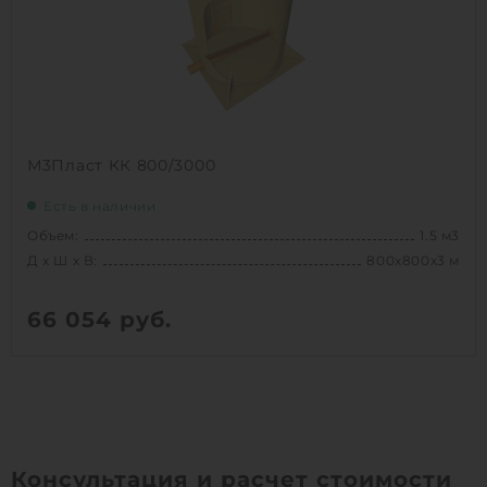
1
КУПИТЬ
М3Пласт КК 800/3000
Есть в наличии
Объем:
1.5 м3
Д х Ш х В:
800х800х3 м
66 054
руб.
Вес:
98 кг
Д х Ш х В:
800х800х3 м
Объем:
1.5 м3
Срок службы:
50 лет
Консультация и расчет стоимости
Высота без горловины:
3000 мм