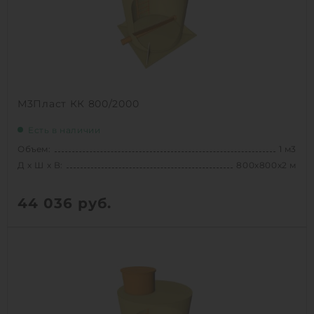
1
КУПИТЬ
М3Пласт КК 800/2000
Есть в наличии
Объем:
1 м3
Д х Ш х В:
800х800х2 м
44 036
руб.
Вес:
65 кг
Д х Ш х В:
800х800х2 м
Объем:
1 м3
Срок службы:
50 лет
Высота без горловины:
2000 мм