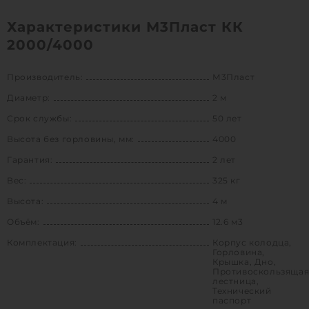
Характеристики М3Пласт КК
2000/4000
Производитель:
М3Пласт
Диаметр:
2 м
Срок службы:
50 лет
Высота без горловины, мм:
4000
Гарантия:
2 лет
Вес:
325 кг
Высота:
4 м
Объём:
12.6 м3
Комплектация:
Корпус колодца,
Горловина,
Крышка, Дно,
Противоскользяща
лестница,
Технический
паспорт