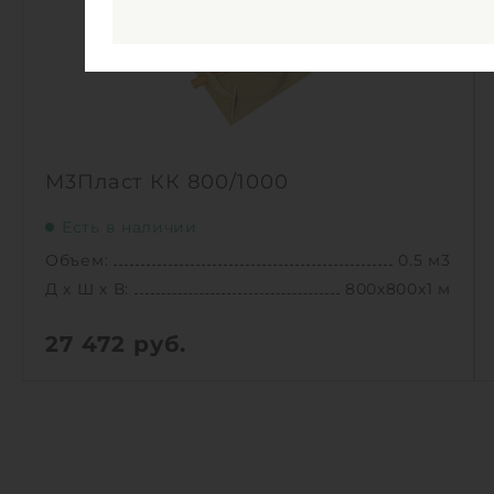
М3Пласт КК 800/1000
Есть в наличии
Объем:
0.5 м3
Д х Ш х В:
800х800х1 м
27 472
руб.
Вес:
33 кг
Д х Ш х В:
800х800х1 м
Объем:
0.5 м3
Срок службы:
50 лет