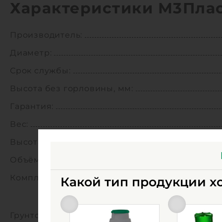
Характеристики М3Плас
Производитель:
Диаметр:
Срок службы:
Высота без горловины, мм:
Гарантия:
Вес:
Высота:
Объём:
Комплектация:
Какой тип продукции х
Грунтозацепы: