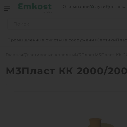
О компании
Услуги
Доставка
Промышленные очистные сооружения
Септики
Плас
Главная
Пластиковые колодцы
М3Пласт
М3Пласт КК 2
М3Пласт КК 2000/20