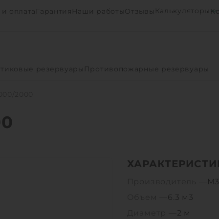
Калькуляторы
 и оплата
Гарантия
Наши работы
Отзывы
К
тиковые резервуары
Противопожарные резервуары
000/2000
00
ХАРАКТЕРИСТИ
Производитель —
М3
Объем —
6.3 м3
Диаметр —
2 м