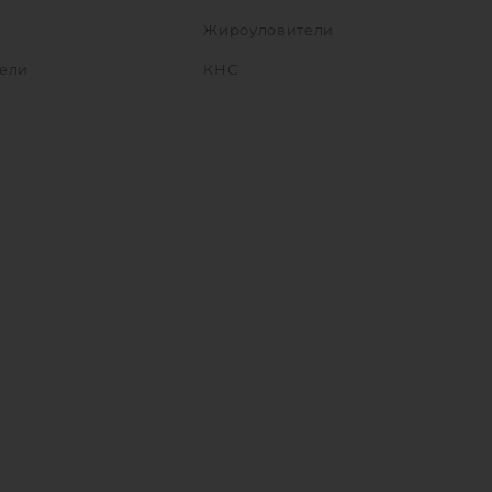
Жироуловители
ели
КНС
Ы