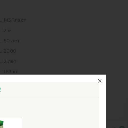
М3Пласт
2 м
50 лет
2000
2 лет
163 кг
2 м
!
6.3 м3
Корпус колодца, Горловина, Крышка,
Дно, Противоскользящая лестница,
Технический паспорт
1