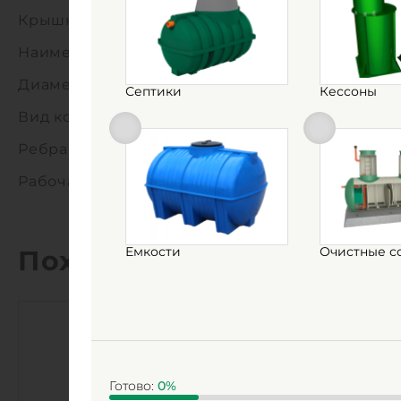
Крышка:
Наименование:
Диаметр патрубков:
Септики
Кессоны
Вид колодца:
Ребра жесткости:
Рабочая температура:
Емкости
Очистные с
Похожие товары
Готово:
0
%