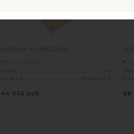
М3Пласт КК 800/2000
М3П
Есть в наличии
Ес
Объем:
1 м3
Объ
Д х Ш х В:
800х800х2 м
Д х 
44 036
руб.
66
Вес:
65 кг
Вес:
Д х Ш х В:
800х800х2 м
Д х 
Объем:
1 м3
Объ
Срок службы:
50 лет
Сро