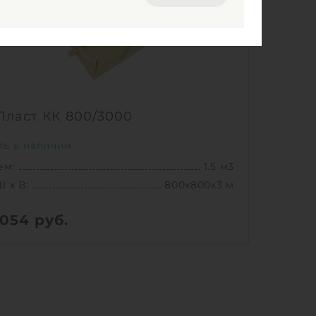
ласт КК 800/3000
ть в наличии
ем:
1.5 м3
Ш х В:
800х800х3 м
 054
руб.
98 кг
Ш х В:
800х800х3 м
ем:
1.5 м3
к службы:
50 лет