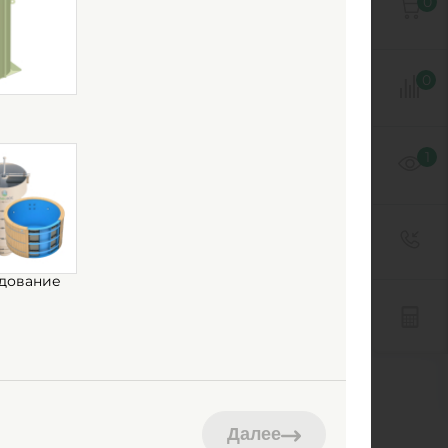
0
да
КК 2000/2000
0
различный мм
канализационный
1
1
от -30°C до +30°C
дование
Далее