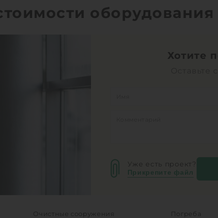
Высота без горловины:
2000 мм
Выс
 стоимости оборудования
1
КУПИТЬ
Хотите 
Оставьте 
Уже есть проект?
Прикрепите файл
Очистные сооружения
Погреба