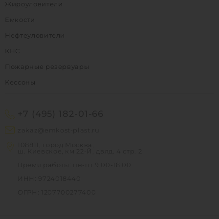
Жироуловители
Емкости
Нефтеуловители
КНС
Пожарные резервуары
Кессоны
+7 (495) 182-01-66
zakaz@emkost-plast.ru
108811, город Москва,
ш. Киевское, км 22-Й, двлд. 4 стр. 2
Время работы: пн-пт 9:00-18:00
ИНН: 9724018440
ОГРН: 1207700277400