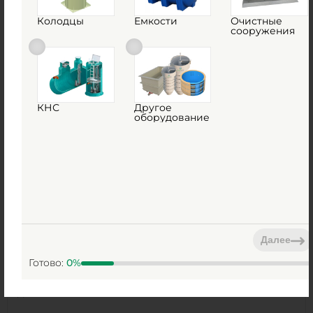
415 000
руб.
Колодцы
Емкости
Очистные
сооружения
Вес:
360 кг
Д х Ш х В:
4х1.92х1.92 м
Объем:
10 м3
КНС
Другое
1
КУПИТЬ
оборудование
Емкость ГРИНЛОС 11 м3 горизонтальная
цилиндрическая наземная
Далее
Есть в наличии
Готово:
0
%
Объем:
11 м3
Д х Ш х В:
4х1.92х1.92 м