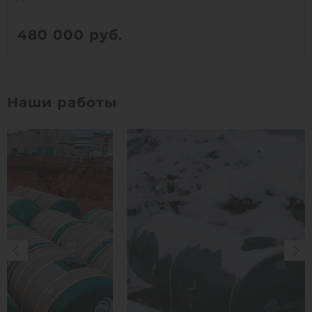
480 000
руб.
Вес:
418 кг
Д х Ш х В:
4.5х1.92х1.92 м
Наши работы
Объем:
12 м3
1
КУПИТЬ