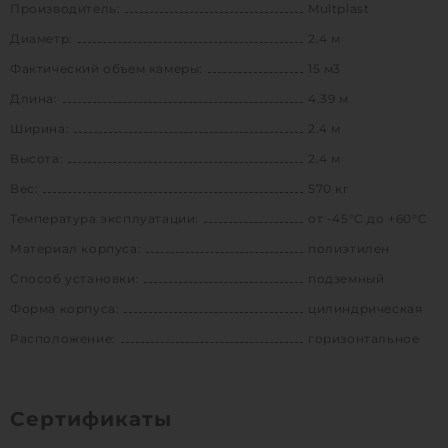
Производитель:
Multplast
Диаметр:
2.4 м
Фактический объем камеры:
15 м3
Длина:
4.39 м
Ширина:
2.4 м
Высота:
2.4 м
Вес:
570 кг
Температура эксплуатации:
от -45°C до +60°C
Материал корпуса:
полиэтилен
Способ установки:
подземный
Форма корпуса:
цилиндрическая
Расположение:
горизонтальное
Сертификаты