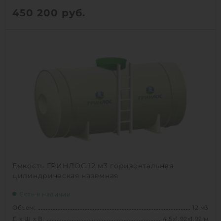
450 200
руб.
Вес:
364 кг
Д х Ш х В:
4х1.92х1.92 м
Объем:
11 м3
1
КУПИТЬ
Емкость ГРИНЛОС 12 м3 горизонтальная
цилиндрическая наземная
Есть в наличии
Объем:
12 м3
Д х Ш х В:
4.5х1.92х1.92 м