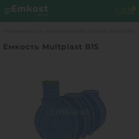
0
Главная
Емкости и резервуары
Multplast
Multplast В15
Емкость Multplast В15