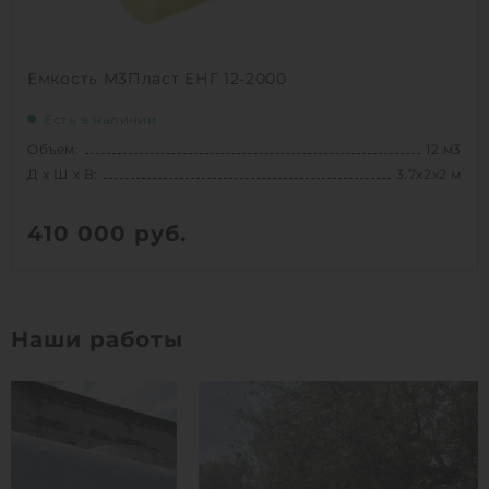
Емкость М3Пласт ЕНГ 12-2000
Есть в наличии
Объем:
12 м3
Д х Ш х В:
3.7х2х2 м
410 000
руб.
Вес:
301 кг
Д х Ш х В:
3.7х2х2 м
Наши работы
Объем:
12 м3
1
КУПИТЬ