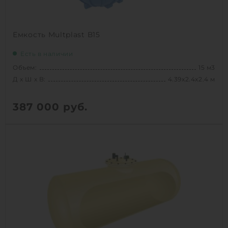
Емкость Multplast В15
Есть в наличии
Объем:
15 м3
Д х Ш х В:
4.39х2.4х2.4 м
387 000
руб.
Вес:
570 кг
Д х Ш х В:
4.39х2.4х2.4 м
Объем:
15 м3
1
КУПИТЬ