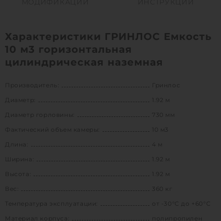
МОДИФИКАЦИИ
ИНСТРУКЦИИ
Характеристики ГРИНЛОС Емкость
10 м3 горизонтальная
цилиндрическая наземная
Производитель:
Гринлос
Диаметр:
1.92 м
Диаметр горловины:
730 мм
Фактический объем камеры:
10 м3
Длина:
4 м
Ширина:
1.92 м
Высота:
1.92 м
Вес:
360 кг
Температура эксплуатации:
от -30°C до +60°C
Материал корпуса:
полипропилен