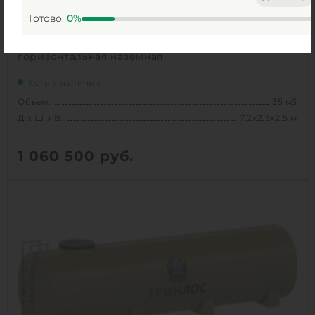
Готово:
0
%
Емкость Гринлос стеклопластиковая 35-2500
горизонтальная наземная
Есть в наличии
Объем:
35 м3
Д х Ш х В:
7.2х2.5х2.5 м
1 060 500
руб.
Вес:
1254.91827 кг
Д х Ш х В:
7.2х2.5х2.5 м
Объем:
35 м3
1
КУПИТЬ