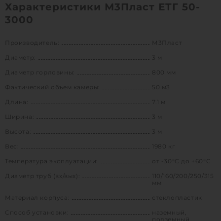
Характеристики М3Пласт ЕТГ 50-
3000
Производитель:
М3Пласт
Диаметр:
3 м
Диаметр горловины:
800 мм
Фактический объем камеры:
50 м3
Длина:
7.1 м
Ширина:
3 м
Высота:
3 м
Вес:
1980 кг
Температура эксплуатации:
от -30°C до +60°C
Диаметр труб (вх/вых):
110/160/200/250/315
мм
Материал корпуса:
стеклопластик
Способ установки:
наземный,
подземный