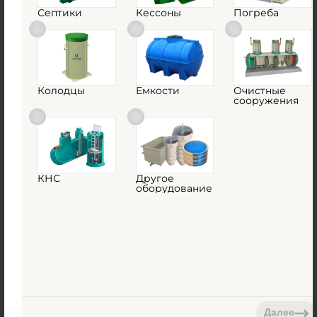
Септики
Кессоны
Погреба
Емкость ГРИНЛОС 50 м3 горизонтальная
цилиндрическая подземная
Есть в наличии
Объем:
50 м3
Колодцы
Емкости
Очистные
сооружения
Д х Ш х В:
7.5х3х3 м
1 897 000
руб.
Вес:
1756 кг
КНС
Другое
оборудование
Д х Ш х В:
7.5х3х3 м
Объем:
50 м3
1
КУПИТЬ
Далее