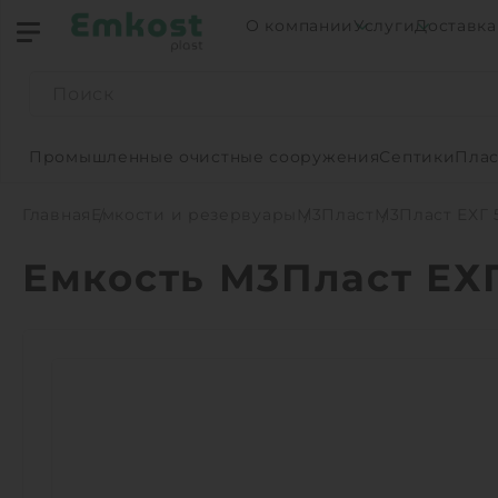
О компании
Услуги
Доставка
Промышленные очистные сооружения
Септики
Плас
Главная
Емкости и резервуары
М3Пласт
М3Пласт ЕХГ 
Емкость М3Пласт ЕХГ