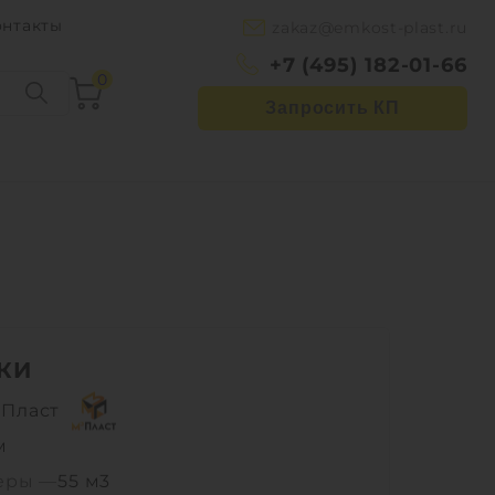
онтакты
zakaz@emkost-plast.ru
+7 (495) 182-01-66
0
Запросить КП
КИ
Пласт
м
еры —
55 м3