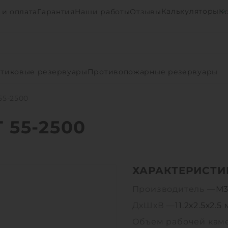
Калькуляторы
 и оплата
Гарантия
Наши работы
Отзывы
К
тиковые резервуары
Противопожарные резервуары
55-2500
 55-2500
ХАРАКТЕРИСТИ
Производитель —
М3
ДхШхВ —
11.2х2.5х2.5 
Объем рабочей кам