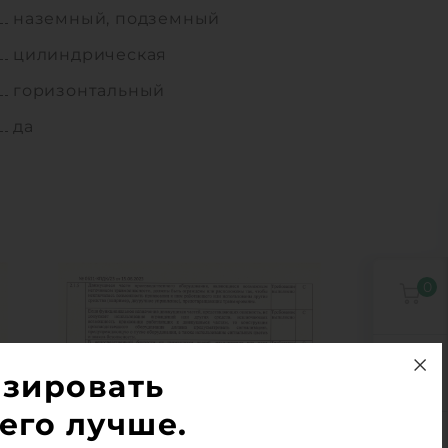
наземный, подземный
цилиндрическая
горизонтальный
да
0
0
изировать
его лучше.
1