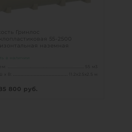
ость Гринлос
клопластиковая 55-2500
изонтальная наземная
ть в наличии
ем:
55 м3
Ш х В:
11.2х2.5х2.5 м
485 800
руб.
1951.99827 кг
Ш х В:
11.2х2.5х2.5 м
ем:
55 м3