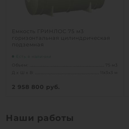
Емкость ГРИНЛОС 75 м3
горизонтальная цилиндрическая
подземная
Есть в наличии
Объем:
75 м3
Д х Ш х В:
11х3х3 м
2 958 800
руб.
Вес:
2358 кг
Д х Ш х В:
11х3х3 м
Объем:
75 м3
Наши работы