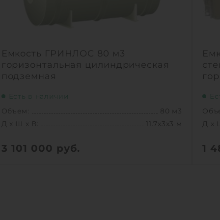
Емкость ГРИНЛОС 80 м3
Емк
горизонтальная цилиндрическая
сте
подземная
гор
Есть в наличии
Ес
Объем:
80 м3
Объ
Д х Ш х В:
11.7х3х3 м
Д х 
3 101 000
руб.
1 
Вес:
2479 кг
Вес:
Д х Ш х В:
11.7х3х3 м
Д х 
Объем:
80 м3
Объ