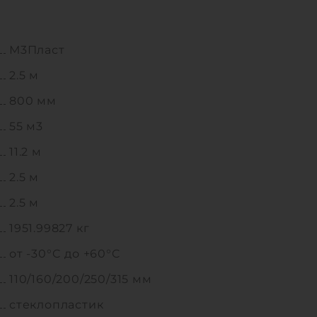
М3Пласт
2.5 м
800 мм
55 м3
11.2 м
2.5 м
2.5 м
1951.99827 кг
от -30°C до +60°C
110/160/200/250/315 мм
стеклопластик