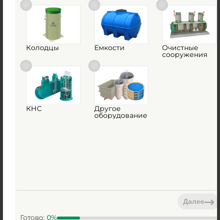
Емкость Rodlex ЕДВП 80
Есть в наличии
Колодцы
Емкости
Очистные
Объем:
80 м3
сооружения
Д х Ш х В:
11.5х3х3.1 м
2 000 000
руб.
Вес:
3200 кг
КНС
Другое
оборудование
Д х Ш х В:
11.5х3х3.1 м
Объем:
80 м3
1
КУПИТЬ
Далее
Готово:
0
%