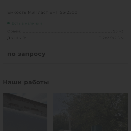
Емкость М3Пласт ЕНГ 55-2500
Есть в наличии
Объем:
55 м3
Д х Ш х В:
11.2х2.5х2.5 м
по запросу
Вес:
1951.99827 кг
Д х Ш х В:
11.2х2.5х2.5 м
Наши работы
Объем:
55 м3
1
КУПИТЬ