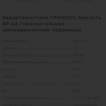
ОПИСАНИЕ
ИНСТРУКЦИИ
Характеристики ГРИНЛОС Емкость
80 м3 горизонтальная
цилиндрическая подземная
Производитель:
Гринлос
Диаметр:
3 м
Диаметр горловины:
730 мм
Фактический объем камеры:
80 м3
Длина:
11.7 м
Ширина:
3 м
Высота:
3 м
Вес:
2479 кг
Температура эксплуатации:
от -30°C до +60°C
Материал корпуса:
полипропилен