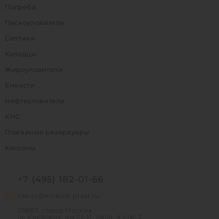
Погреба
Пескоуловители
Септики
Колодцы
Жироуловители
Емкости
Нефтеуловители
КНС
Пожарные резервуары
Кессоны
+7 (495) 182-01-66
zakaz@emkost-plast.ru
108811, город Москва,
ш. Киевское, км 22-Й, двлд. 4 стр. 2