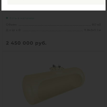
Емкость Rodlex ПР 80
Есть в наличии
Объем:
80 м3
Д х Ш х В:
11.8х3х3.1 м
2 450 000
руб.
Вес:
3200 кг
Д х Ш х В:
11.8х3х3.1 м
Объем:
80 м3
1
КУПИТЬ