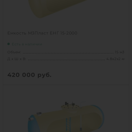
Емкость М3Пласт ЕНГ 15-2000
Есть в наличии
Объем:
15 м3
Д х Ш х В:
4.8х2х2 м
420 000
руб.
Вес:
390 кг
Д х Ш х В:
4.8х2х2 м
Объем:
15 м3
1
КУПИТЬ