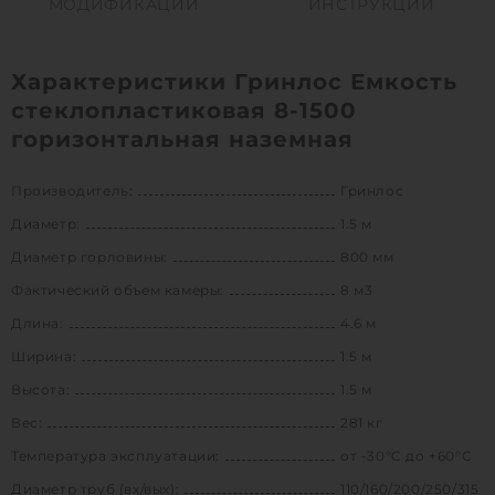
МОДИФИКАЦИИ
ИНСТРУКЦИИ
Характеристики Гринлос Емкость
стеклопластиковая 8-1500
горизонтальная наземная
Производитель:
Гринлос
Диаметр:
1.5 м
Диаметр горловины:
800 мм
Фактический объем камеры:
8 м3
Длина:
4.6 м
Ширина:
1.5 м
Высота:
1.5 м
Вес:
281 кг
Температура эксплуатации:
от -30°C до +60°C
Диаметр труб (вх/вых):
110/160/200/250/315