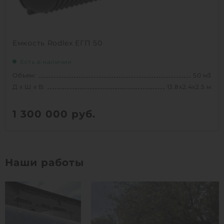
Емкость Rodlex ЕГП 50
Есть в наличии
Объем:
50 м3
Д х Ш х В:
13.8х2.4х2.5 м
1 300 000
руб.
Вес:
1910 кг
Д х Ш х В:
13.8х2.4х2.5 м
Наши работы
Объем:
50 м3
1
КУПИТЬ