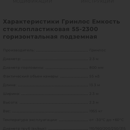
МОДИФИКАЦИИ
ИНСТРУКЦИИ
Характеристики Гринлос Емкость
стеклопластиковая 55-2300
горизонтальная подземная
Производитель:
Гринлос
Диаметр:
2.3 м
Диаметр горловины:
800 мм
Фактический объем камеры:
55 м3
Длина:
13.3 м
Ширина:
2.3 м
Высота:
2.3 м
Вес:
1955 кг
Температура эксплуатации:
от -30°C до +60°C
Диаметр труб (вх/вых):
110/160/200/250/315