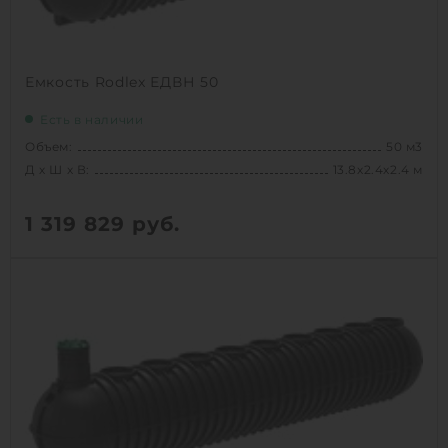
Емкость Rodlex ЕДВН 50
Есть в наличии
Объем:
50 м3
Д х Ш х В:
13.8х2.4х2.4 м
1 319 829
руб.
Вес:
2312 кг
Д х Ш х В:
13.8х2.4х2.4 м
Объем:
50 м3
1
КУПИТЬ