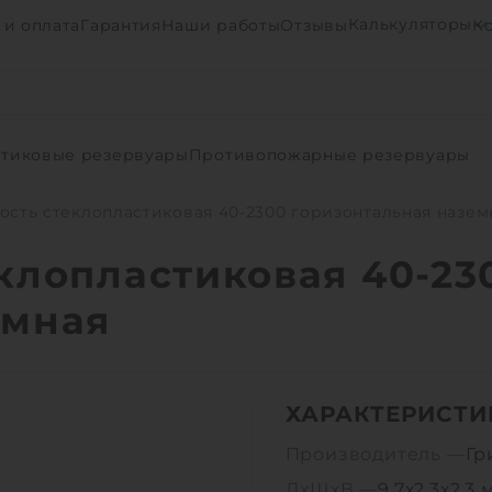
Калькуляторы
 и оплата
Гарантия
Наши работы
Отзывы
К
тиковые резервуары
Противопожарные резервуары
ость стеклопластиковая 40-2300 горизонтальная назем
клопластиковая 40-23
емная
ХАРАКТЕРИСТИ
Производитель —
Гр
ДхШхВ —
9.7х2.3х2.3 