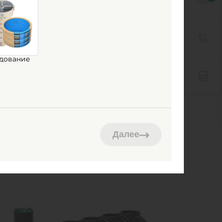
дование
Далее