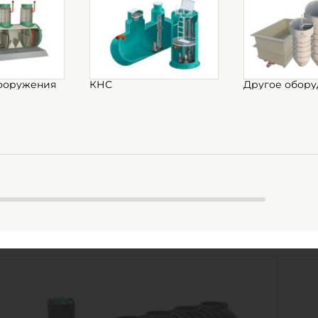
ооружения
КНС
Другое обору