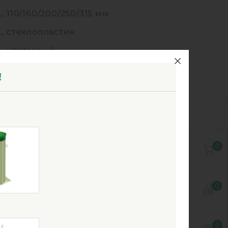
110/160/200/250/315 мм
стеклопластик
наземный
цилиндрическая
!
горизонтальное
да
0
0
0