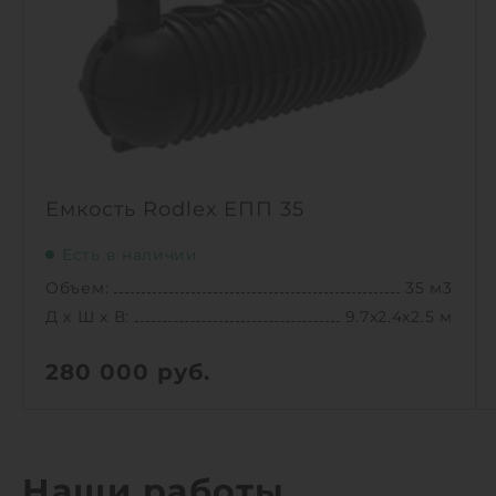
Емкость Rodlex ЕПП 35
Есть в наличии
Объем:
35 м3
Д х Ш х В:
9.7х2.4х2.5 м
280 000
руб.
Вес:
1260 кг
Д х Ш х В:
9.7х2.4х2.5 м
Объем:
35 м3
Наши работы