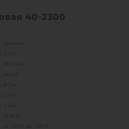
овая 40-2300
Гринлос
2.3 м
800 мм
40 м3
9.7 м
2.3 м
2.3 м
1426 кг
от -30°C до +60°C