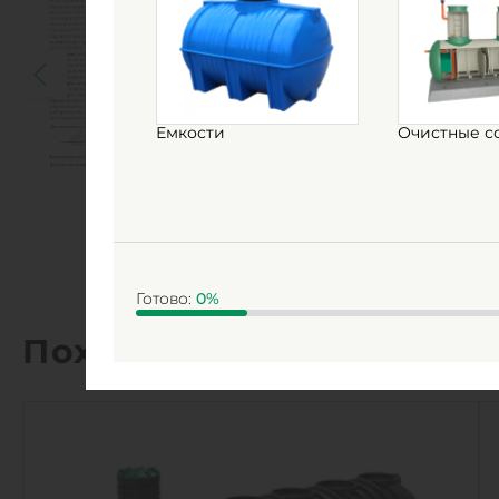
Емкости
Очистные с
Готово:
0
%
Похожие товары