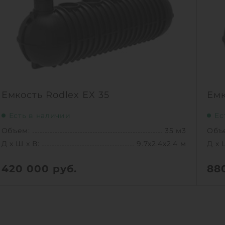
Емкость Rodlex ЕХ 35
Емк
Есть в наличии
Ес
Объем:
35 м3
Объ
Д х Ш х В:
9.7х2.4х2.4 м
Д х 
420 000
руб.
88
Вес:
1610 кг
Вес:
Д х Ш х В:
9.7х2.4х2.4 м
Д х 
Объем:
35 м3
Объ