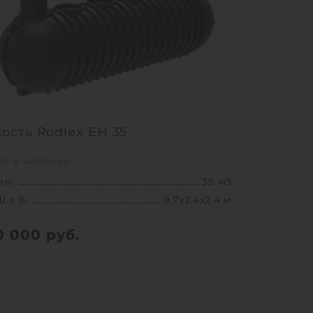
ость Rodlex ЕН 35
ть в наличии
ем:
35 м3
Ш х В:
9.7х2.4х2.4 м
0 000
руб.
2000 кг
Ш х В:
9.7х2.4х2.4 м
ем:
35 м3