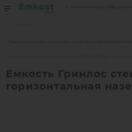
О компании
Услуги
Доставка
Промышленные очистные сооружения
Септики
Плас
Главная
Емкости и резервуары
ГРИНЛОС
Гринлос Емк
Емкость Гринлос сте
горизонтальная наз