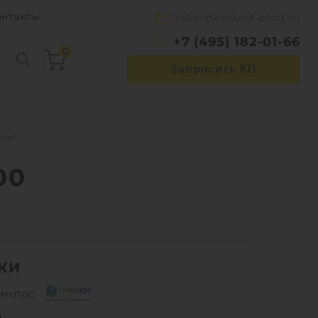
онтакты
zakaz@emkost-plast.ru
+7 (495) 182-01-66
0
Запросить КП
ная
00
КИ
инлос
м