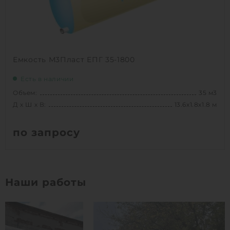
Емкость М3Пласт ЕПГ 35-1800
Есть в наличии
Объем:
35 м3
Д х Ш х В:
13.6х1.8х1.8 м
по запросу
Вес:
996 кг
Д х Ш х В:
13.6х1.8х1.8 м
Наши работы
Объем:
35 м3
1
КУПИТЬ