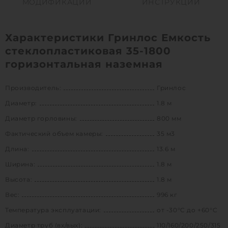
МОДИФИКАЦИИ
ИНСТРУКЦИИ
Характеристики Гринлос Емкость
стеклопластиковая 35-1800
горизонтальная наземная
Производитель:
Гринлос
Диаметр:
1.8 м
Диаметр горловины:
800 мм
Фактический объем камеры:
35 м3
Длина:
13.6 м
Ширина:
1.8 м
Высота:
1.8 м
Вес:
996 кг
Температура эксплуатации:
от -30°C до +60°C
Диаметр труб (вх/вых):
110/160/200/250/315