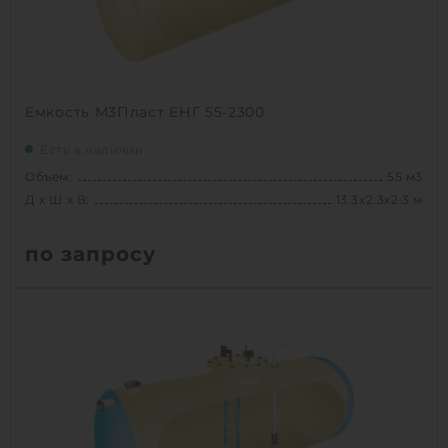
Емкость М3Пласт ЕНГ 55-2300
Есть в наличии
Объем:
55 м3
Д х Ш х В:
13.3х2.3х2.3 м
по запросу
Вес:
1955 кг
Д х Ш х В:
13.3х2.3х2.3 м
Объем:
55 м3
1
КУПИТЬ