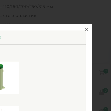
110/160/200/250/315 мм
стеклопластик
наземный
цилиндрическая
!
вертикальное
да
0
0
1