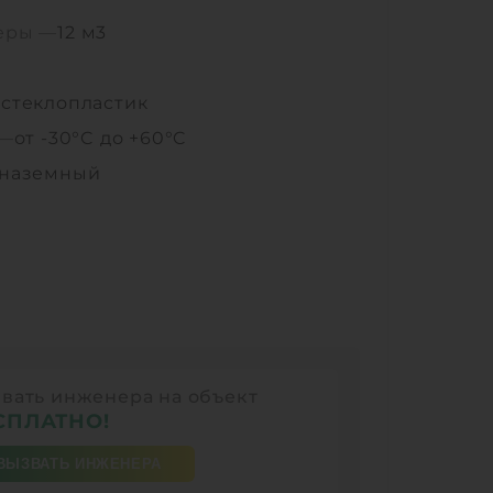
еры —
12 м3
—
стеклопластик
 —
от -30°C до +60°C
наземный
вать инженера на объект
СПЛАТНО!
ВЫЗВАТЬ ИНЖЕНЕРА