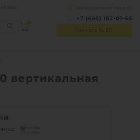
онтакты
zakaz@emkost-plast.ru
+7 (495) 182-01-66
0
Запросить КП
я
00 вертикальная
КИ
инлос