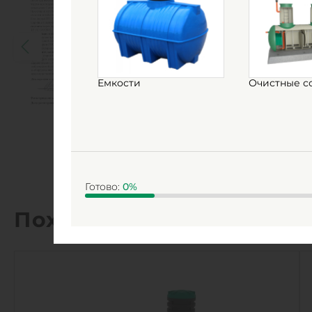
Емкости
Очистные с
Готово:
0
%
Похожие товары