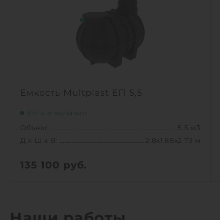
Емкость Multplast ЕП 5,5
Есть в наличии
Объем:
5.5 м3
Д х Ш х В:
2.8х1.88х2.73 м
135 100
руб.
Вес:
205 кг
Д х Ш х В:
2.8х1.88х2.73 м
Объем:
5.5 м3
Наши работы