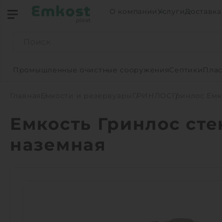
О компании
Услуги
Доставка
Промышленные очистные сооружения
Септики
Плас
Главная
Емкости и резервуары
ГРИНЛОС
Гринлос Емк
Емкость Гринлос сте
наземная