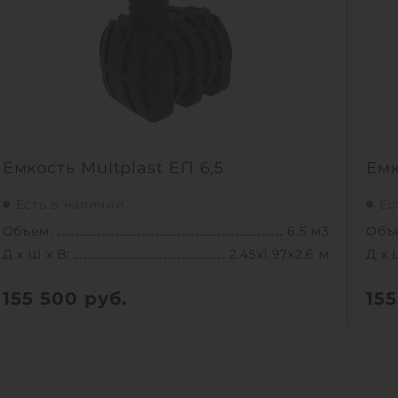
Емкость Multplast ЕП 6,5
Емк
Есть в наличии
Ес
Объем:
6.5 м3
Объ
Д х Ш х В:
2.45х1.97х2.6 м
Д х 
155 500
руб.
15
Вес:
236 кг
Вес:
Д х Ш х В:
2.45х1.97х2.6 м
Д х 
Объем:
6.5 м3
Объ