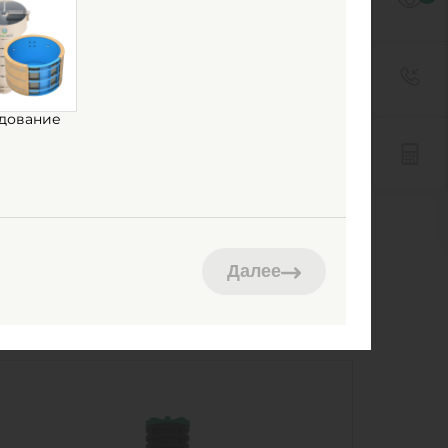
дование
Далее