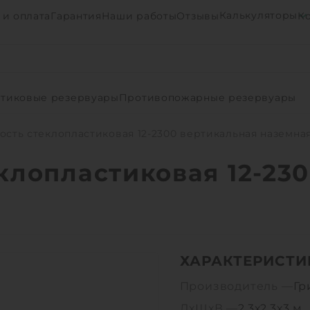
Калькуляторы
 и оплата
Гарантия
Наши работы
Отзывы
К
тиковые резервуары
Противопожарные резервуары
ость стеклопластиковая 12-2300 вертикальная наземна
клопластиковая 12-23
ХАРАКТЕРИСТИ
Производитель —
Гр
ДхШхВ —
2.3х2.3х3 м