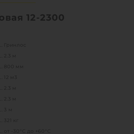
овая 12-2300
Гринлос
2.3 м
800 мм
12 м3
2.3 м
2.3 м
3 м
321 кг
от -30°C до +60°C