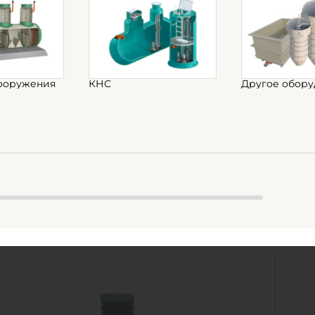
ооружения
КНС
Другое обору