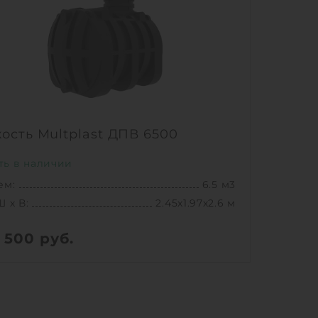
ость Multplast ДПВ 6500
ть в наличии
ем:
6.5 м3
Ш х В:
2.45х1.97х2.6 м
5 500
руб.
236 кг
Ш х В:
2.45х1.97х2.6 м
ем:
6.5 м3