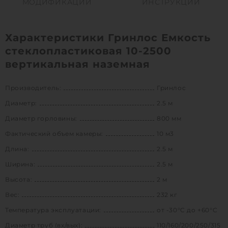
МОДИФИКАЦИИ
ИНСТРУКЦИИ
Характеристики Гринлос Емкость
стеклопластиковая 10-2500
вертикальная наземная
Производитель:
Гринлос
Диаметр:
2.5 м
Диаметр горловины:
800 мм
Фактический объем камеры:
10 м3
Длина:
2.5 м
Ширина:
2.5 м
Высота:
2 м
Вес:
232 кг
Температура эксплуатации:
от -30°C до +60°C
Диаметр труб (вх/вых):
110/160/200/250/315