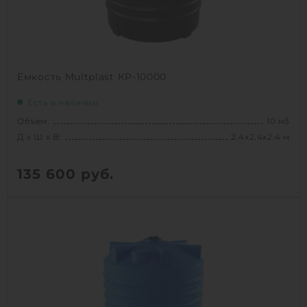
Емкость Multplast КР-10000
Есть в наличии
Объем:
10 м3
Д х Ш х В:
2.4х2.4х2.4 м
135 600
руб.
Вес:
216 кг
Д х Ш х В:
2.4х2.4х2.4 м
Объем:
10 м3
1
КУПИТЬ