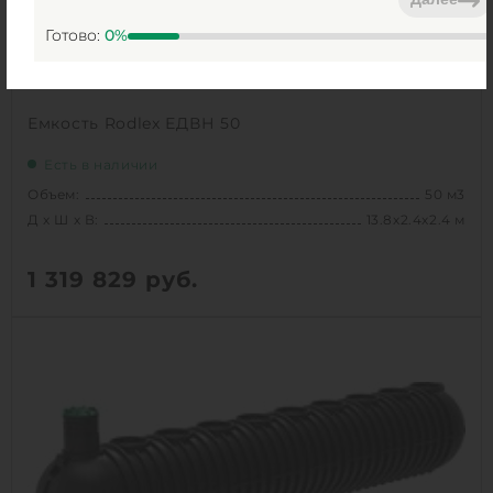
Готово:
0
%
Емкость Rodlex ЕДВН 50
Есть в наличии
Объем:
50 м3
Д х Ш х В:
13.8х2.4х2.4 м
1 319 829
руб.
Вес:
2312 кг
Д х Ш х В:
13.8х2.4х2.4 м
Объем:
50 м3
1
КУПИТЬ