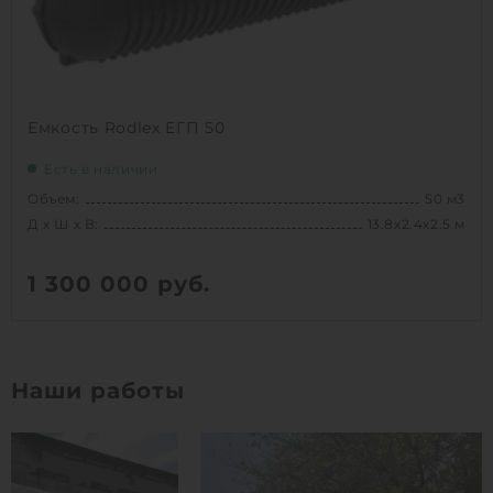
Емкость Rodlex ЕГП 50
Есть в наличии
Объем:
50 м3
Д х Ш х В:
13.8х2.4х2.5 м
1 300 000
руб.
Вес:
1910 кг
Д х Ш х В:
13.8х2.4х2.5 м
Наши работы
Объем:
50 м3
1
КУПИТЬ