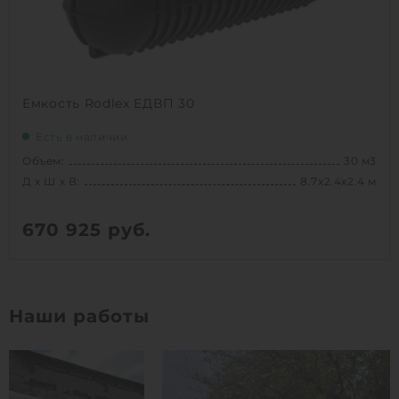
Емкость Rodlex ЕДВП 30
Есть в наличии
Объем:
30 м3
Д х Ш х В:
8.7х2.4х2.4 м
670 925
руб.
Вес:
1152 кг
Д х Ш х В:
8.7х2.4х2.4 м
Наши работы
Объем:
30 м3
1
КУПИТЬ