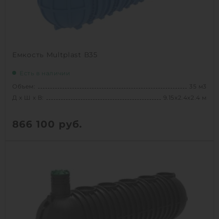
Емкость Multplast В35
Есть в наличии
Объем:
35 м3
Д х Ш х В:
9.15х2.4х2.4 м
866 100
руб.
Вес:
1250 кг
Д х Ш х В:
9.15х2.4х2.4 м
Объем:
35 м3
1
КУПИТЬ