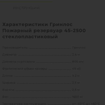
ИНСТРУКЦИИ
Характеристики Гринлос
Пожарный резервуар 45-2500
стеклопластиковый
Производитель:
Гринлос
Диаметр:
2.4 м
Диаметр горловины:
800 мм
Фактический объем камеры:
45 м3
Длина:
9.2 м
Ширина:
2.5 м
Высота:
2.5 м
Вес:
1603 кг
Температура эксплуатации:
от -30°C до +60°C