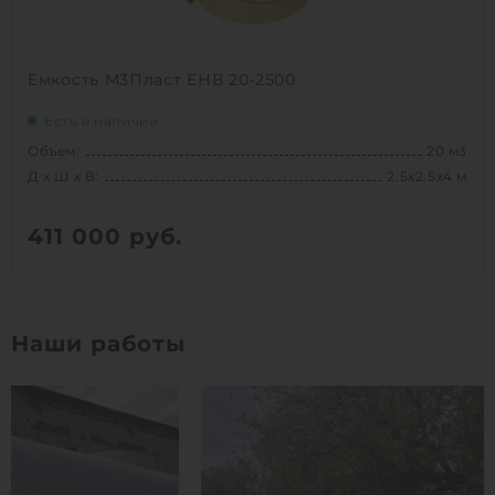
Емкость М3Пласт ЕНВ 20-2500
Есть в наличии
Объем:
20 м3
Д х Ш х В:
2.5х2.5х4 м
411 000
руб.
Вес:
581 кг
Д х Ш х В:
2.5х2.5х4 м
Наши работы
Объем:
20 м3
1
КУПИТЬ