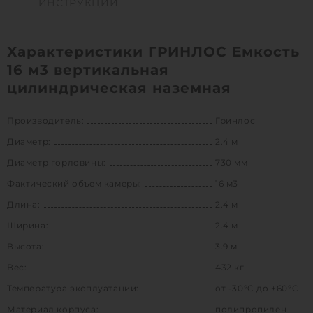
ИНСТРУКЦИИ
Характеристики ГРИНЛОС Емкость
16 м3 вертикальная
цилиндрическая наземная
Производитель:
Гринлос
Диаметр:
2.4 м
Диаметр горловины:
730 мм
Фактический объем камеры:
16 м3
Длина:
2.4 м
Ширина:
2.4 м
Высота:
3.9 м
Вес:
432 кг
Температура эксплуатации:
от -30°C до +60°C
Материал корпуса:
полипропилен