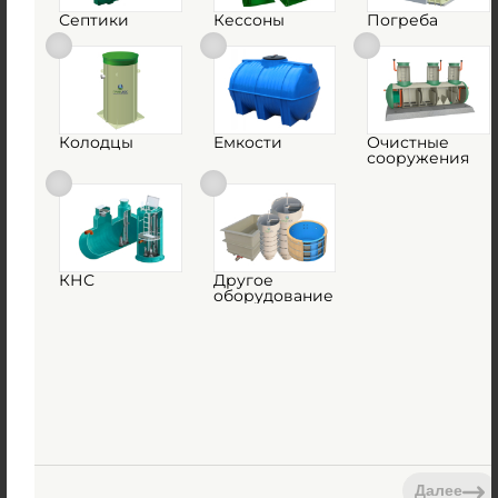
Септики
Кессоны
Погреба
Емкость ГРИНЛОС 12 м3 вертикальная
цилиндрическая наземная
Есть в наличии
Объем:
12 м3
Колодцы
Емкости
Очистные
сооружения
Д х Ш х В:
2.4х2.4х3 м
487 500
руб.
Вес:
372 кг
КНС
Другое
оборудование
Д х Ш х В:
2.4х2.4х3 м
Объем:
12 м3
Высота без горловины:
2900 мм
1
КУПИТЬ
Далее