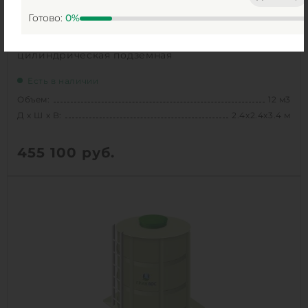
Готово:
0
%
Емкость ГРИНЛОС 12 м3 вертикальная
цилиндрическая подземная
Есть в наличии
Объем:
12 м3
Д х Ш х В:
2.4х2.4х3.4 м
455 100
руб.
Вес:
398 кг
Д х Ш х В:
2.4х2.4х3.4 м
Объем:
12 м3
Высота без горловины:
2900 мм
1
КУПИТЬ