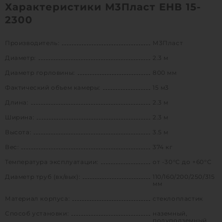
Характеристики М3Пласт ЕНВ 15-
2300
Производитель:
М3Пласт
Диаметр:
2.3 м
Диаметр горловины:
800 мм
Фактический объем камеры:
15 м3
Длина:
2.3 м
Ширина:
2.3 м
Высота:
3.5 м
Вес:
374 кг
Температура эксплуатации:
от -30°C до +60°C
Диаметр труб (вх/вых):
110/160/200/250/315
мм
Материал корпуса:
стеклопластик
Способ установки:
наземный,
полуподземный