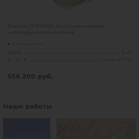
Емкость ГРИНЛОС 15 м3 вертикальная
цилиндрическая наземная
Есть в наличии
Объем:
15 м3
Д х Ш х В:
2.4х2.4х3.7 м
556 200
руб.
Вес:
418 кг
Д х Ш х В:
2.4х2.4х3.7 м
Наши работы
Объем:
15 м3
Высота без горловины:
3600 мм
1
КУПИТЬ