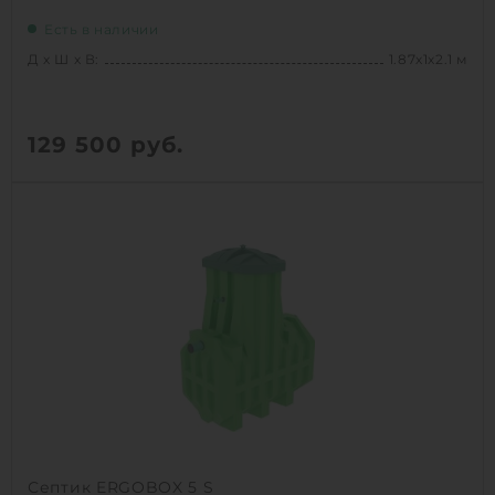
Есть в наличии
Д х Ш х В:
1.87х1х2.1 м
129 500
руб.
Вес:
132 кг
Д х Ш х В:
1.87х1х2.1 м
1
КУПИТЬ
Септик ERGOBOX 5 S