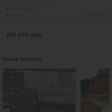
Есть в наличии
Д х Ш х В:
1.3х1.3х2.48 м
236 900
руб.
Вес:
140 кг
Д х Ш х В:
1.3х1.3х2.48 м
Наши работы
1
КУПИТЬ