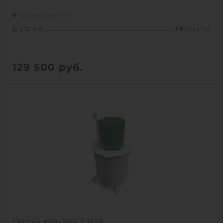
Есть в наличии
Д х Ш х В:
1.87х1х2.1 м
129 500
руб.
Вес:
132 кг
Д х Ш х В:
1.87х1х2.1 м
1
КУПИТЬ
Септик Kolo Vesi 5 Midi