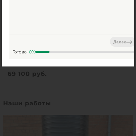
Питьевой колодец TERA D1000 H2000
Далее
Есть в наличии
Объем:
1.57 м3
Готово:
0
%
69 100
руб.
Объем:
1.57 м3
Срок службы:
50 лет
Наши работы
1
КУПИТЬ