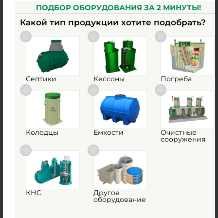
ПОДБОР ОБОРУДОВАНИЯ ЗА 2 МИНУТЫ!
Какой тип продукции хотите подобрать?
Питьевой колодец TERA D1000 H1500
Есть в наличии
Септики
Кессоны
Погреба
Объем:
1.18 м3
62 900
руб.
Колодцы
Емкости
Очистные
Объем:
1.18 м3
сооружения
Срок службы:
50 лет
1
КУПИТЬ
КНС
Другое
оборудование