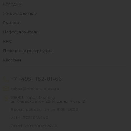
Колодцы
Жироуловители
Емкости
Нефтеуловители
КНС
Пожарные резервуары
Кессоны
+7 (495) 182-01-66
zakaz@emkost-plast.ru
108811, город Москва,
ш. Киевское, км 22-Й, двлд. 4 стр. 2
Время работы: пн-пт 9:00-18:00
ИНН: 9724018440
ОГРН: 1207700277400