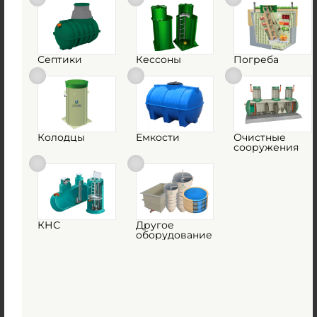
Объем:
1.18 м3
58 500
руб.
Септики
Кессоны
Погреба
Объем:
1.18 м3
Срок службы:
50 лет
Колодцы
Емкости
Очистные
сооружения
1
КУПИТЬ
КНС
Другое
оборудование
Кабельный колодец связи TERA D1000 H2000
Есть в наличии