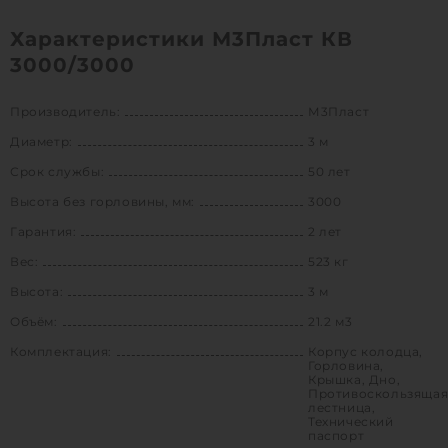
Характеристики М3Пласт КВ
3000/3000
Производитель:
М3Пласт
Диаметр:
3 м
Срок службы:
50 лет
Высота без горловины, мм:
3000
Гарантия:
2 лет
Вес:
523 кг
Высота:
3 м
Объём:
21.2 м3
Комплектация:
Корпус колодца,
Горловина,
Крышка, Дно,
Противоскользяща
лестница,
Технический
паспорт