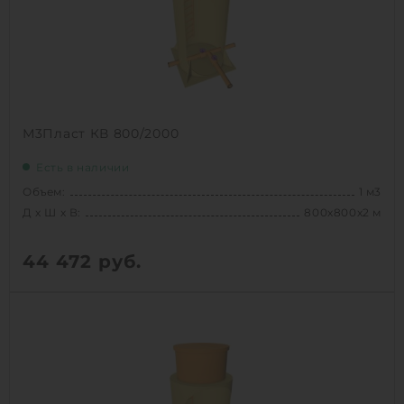
1
КУПИТЬ
М3Пласт КВ 800/2000
Есть в наличии
Объем:
1 м3
Д х Ш х В:
800х800х2 м
44 472
руб.
Вес:
65 кг
Д х Ш х В:
800х800х2 м
Объем:
1 м3
Срок службы:
50 лет
Высота без горловины:
2000 мм