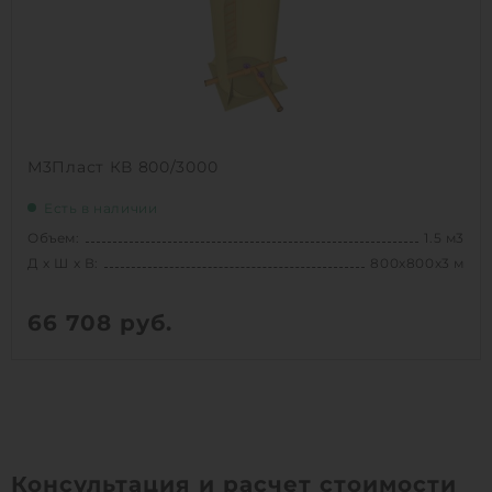
1
КУПИТЬ
М3Пласт КВ 800/3000
Есть в наличии
Объем:
1.5 м3
Д х Ш х В:
800х800х3 м
66 708
руб.
Вес:
98 кг
Д х Ш х В:
800х800х3 м
Объем:
1.5 м3
Срок службы:
50 лет
Консультация и расчет стоимости
Высота без горловины:
3000 мм