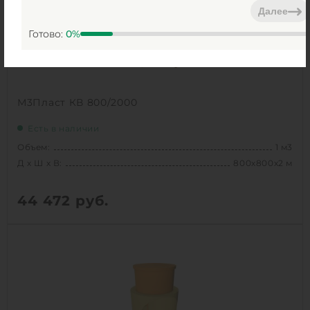
Далее
1
Готово:
0
%
КУПИТЬ
М3Пласт КВ 800/2000
Есть в наличии
Объем:
1 м3
Д х Ш х В:
800х800х2 м
44 472
руб.
Вес:
65 кг
Д х Ш х В:
800х800х2 м
Объем:
1 м3
Срок службы:
50 лет
Высота без горловины:
2000 мм