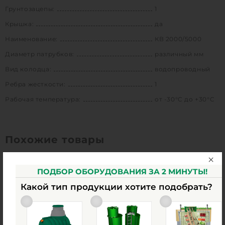
Грунтозацепы:
1
Крышка:
да
Наименование:
КВ 2000/5000
Диаметр патрубков:
различный мм
Вид колодца:
водопроводный
Ребра жесткости:
1
Рабочая температура:
от -30°C до +30°C
Похожие товары
ПОДБОР ОБОРУДОВАНИЯ ЗА 2 МИНУТЫ!
Какой тип продукции хотите подобрать?