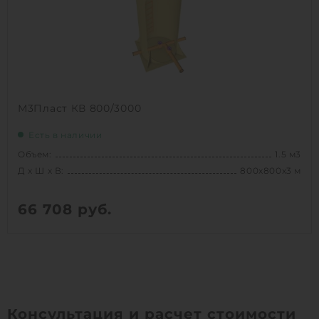
1
КУПИТЬ
М3Пласт КВ 800/3000
Есть в наличии
Объем:
1.5 м3
Д х Ш х В:
800х800х3 м
66 708
руб.
Вес:
98 кг
Д х Ш х В:
800х800х3 м
Объем:
1.5 м3
Срок службы:
50 лет
Консультация и расчет стоимости
Высота без горловины:
3000 мм