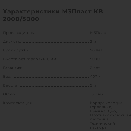
Характеристики М3Пласт КВ
2000/5000
Производитель:
М3Пласт
Диаметр:
2 м
Срок службы:
50 лет
Высота без горловины, мм:
5000
Гарантия:
2 лет
Вес:
407 кг
Высота:
5 м
Объём:
15.7 м3
Комплектация:
Корпус колодца,
Горловина,
Крышка, Дно,
Противоскользяща
лестница,
Технический
паспорт