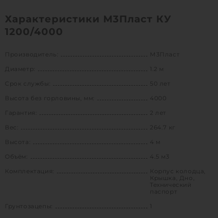
Характеристики М3Пласт КУ
1200/4000
Производитель:
М3Пласт
Диаметр:
1.2 м
Срок службы:
50 лет
Высота без горловины, мм:
4000
Гарантия:
2 лет
Вес:
264.7 кг
Высота:
4 м
Объём:
4.5 м3
Комплектация:
Корпус колодца,
Крышка, Дно,
Технический
паспорт
Грунтозацепы:
1