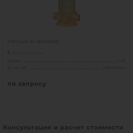
1
КУПИТЬ
М3Пласт КУ 800/2000
Есть в наличии
Объем:
1 м3
Д х Ш х В:
0.8х0.8х2 м
по запросу
Вес:
69.3 кг
Д х Ш х В:
0.8х0.8х2 м
Объем:
1 м3
Срок службы:
50 лет
Консультация и расчет стоимости
Высота без горловины:
2000 мм