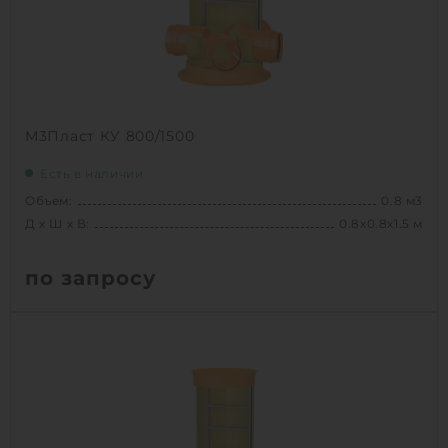
1
КУПИТЬ
М3Пласт КУ 800/1500
Есть в наличии
Объем:
0.8 м3
Д х Ш х В:
0.8х0.8х1.5 м
по запросу
Вес:
54.2 кг
Д х Ш х В:
0.8х0.8х1.5 м
Объем:
0.8 м3
Срок службы:
50 лет
Высота без горловины:
1500 мм