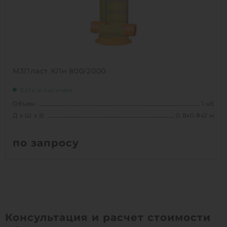
1
КУПИТЬ
М3Пласт КЛн 800/2000
Есть в наличии
Объем:
1 м3
Д х Ш х В:
0.8х0.8х2 м
по запросу
Вес:
69.3 кг
Д х Ш х В:
0.8х0.8х2 м
Объем:
1 м3
Срок службы:
50 лет
Консультация и расчет стоимости
Высота без горловины:
2000 мм