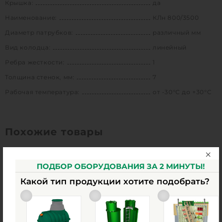
Крышка:
да
Наименование:
КЛн 800/3500
Диаметр патрубков:
различный мм
Вид колодца:
линейный
Ребра жесткости:
1
Толщина стенок, мм:
7
Рабочая температура:
от -30°C до +30°C
Похожие товары
ПОДБОР ОБОРУДОВАНИЯ ЗА 2 МИНУТЫ!
Какой тип продукции хотите подобрать?