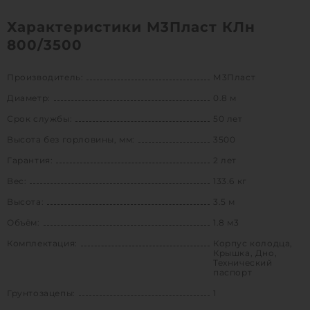
Характеристики М3Пласт КЛн
800/3500
Производитель:
М3Пласт
Диаметр:
0.8 м
Срок службы:
50 лет
Высота без горловины, мм:
3500
Гарантия:
2 лет
Вес:
133.6 кг
Высота:
3.5 м
Объём:
1.8 м3
Комплектация:
Корпус колодца,
Крышка, Дно,
Технический
паспорт
Грунтозацепы:
1