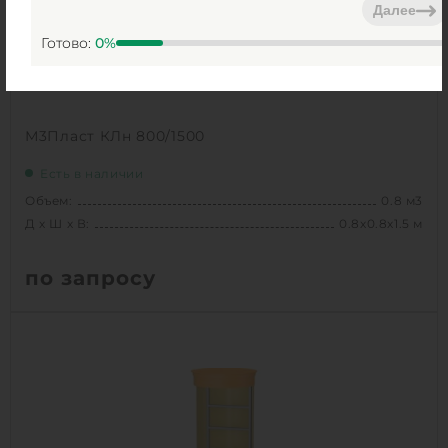
Далее
1
КУПИТЬ
Готово:
0
%
М3Пласт КЛн 800/1500
Есть в наличии
Объем:
0.8 м3
Д х Ш х В:
0.8х0.8х1.5 м
по запросу
Вес:
54.2 кг
Д х Ш х В:
0.8х0.8х1.5 м
Объем:
0.8 м3
Срок службы:
50 лет
Высота без горловины:
1500 мм