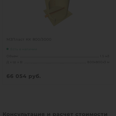
1
КУПИТЬ
М3Пласт КК 800/3000
Есть в наличии
Объем:
1.5 м3
Д х Ш х В:
800х800х3 м
66 054
руб.
Вес:
98 кг
Д х Ш х В:
800х800х3 м
Объем:
1.5 м3
Срок службы:
50 лет
Консультация и расчет стоимости
Высота без горловины:
3000 мм