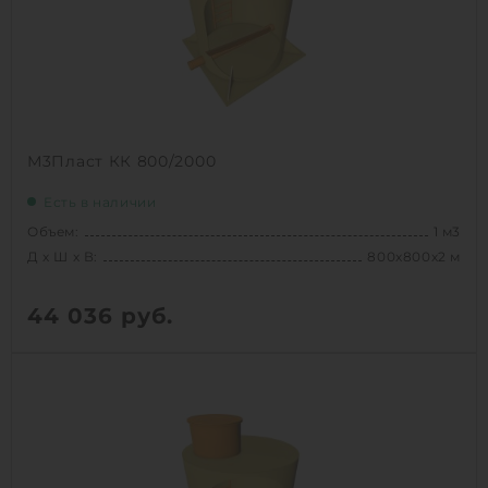
1
КУПИТЬ
М3Пласт КК 800/2000
Есть в наличии
Объем:
1 м3
Д х Ш х В:
800х800х2 м
44 036
руб.
Вес:
65 кг
Д х Ш х В:
800х800х2 м
Объем:
1 м3
Срок службы:
50 лет
Высота без горловины:
2000 мм