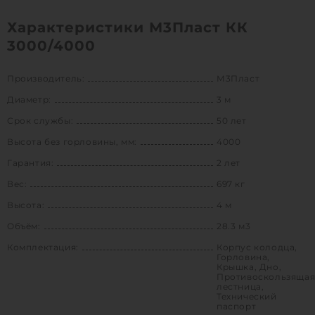
Характеристики М3Пласт КК
3000/4000
Производитель:
М3Пласт
Диаметр:
3 м
Срок службы:
50 лет
Высота без горловины, мм:
4000
Гарантия:
2 лет
Вес:
697 кг
Высота:
4 м
Объём:
28.3 м3
Комплектация:
Корпус колодца,
Горловина,
Крышка, Дно,
Противоскользяща
лестница,
Технический
паспорт