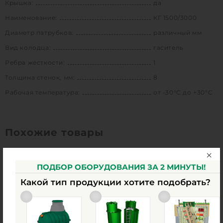
Крышка:
да
Наименование:
КГ 1500/3000
Диаметр патрубков:
различный мм
Вид колодца:
гаситель
Ребра жесткости:
1
Толщина стенок, мм:
8
Рабочая температура:
от -30°C до +30°C
Похожие товары
ПОДБОР ОБОРУДОВАНИЯ ЗА 2 МИНУТЫ!
Какой тип продукции хотите подобрать?