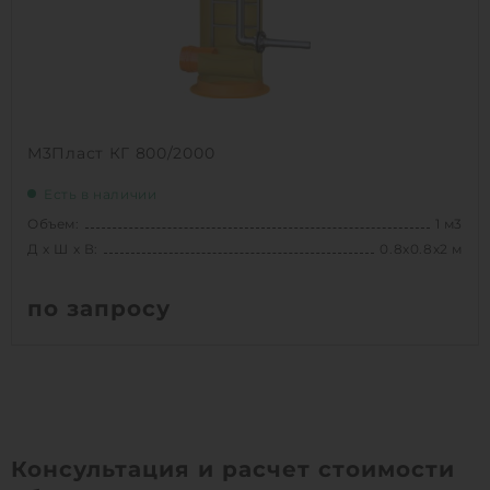
1
КУПИТЬ
М3Пласт КГ 800/2000
Есть в наличии
Объем:
1 м3
Д х Ш х В:
0.8х0.8х2 м
по запросу
Вес:
69.3 кг
Д х Ш х В:
0.8х0.8х2 м
Объем:
1 м3
Срок службы:
50 лет
Консультация и расчет стоимости
Высота без горловины:
2000 мм