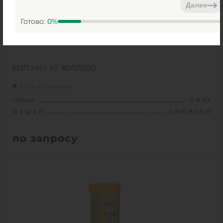
Далее
1
КУПИТЬ
Готово:
0
%
М3Пласт КГ 800/1500
Есть в наличии
Объем:
0.8 м3
Д х Ш х В:
0.8х0.8х1.5 м
по запросу
Вес:
54.2 кг
Д х Ш х В:
0.8х0.8х1.5 м
Объем:
0.8 м3
Срок службы:
50 лет
Высота без горловины:
1500 мм