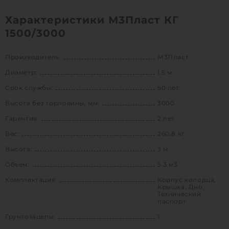
Характеристики М3Пласт КГ
1500/3000
Производитель:
М3Пласт
Диаметр:
1.5 м
Срок службы:
50 лет
Высота без горловины, мм:
3000
Гарантия:
2 лет
Вес:
260.8 кг
Высота:
3 м
Объём:
5.3 м3
Комплектация:
Корпус колодца,
Крышка, Дно,
Технический
паспорт
Грунтозацепы:
1