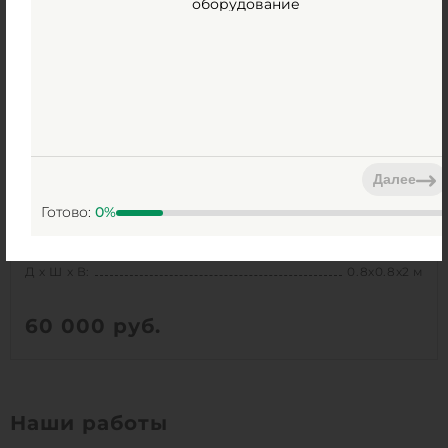
оборудование
Высота без горловины:
1500 мм
1
КУПИТЬ
Далее
ГРИНЛОС У 800/2000
Готово:
0
%
Есть в наличии
Объем:
1 м3
Д х Ш х В:
0.8х0.8х2 м
60 000
руб.
Вес:
69.3 кг
Д х Ш х В:
0.8х0.8х2 м
Наши работы
Объем:
1 м3
Срок службы:
50 лет